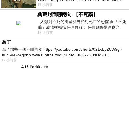
17 小時前
Robinson Starring Greta Lee Wa
典藏封面聊兩句-【不死藥】
人類對不死的渴望源自於對死亡的恐懼 而「不死
藥」就這樣橫擺在你面前： 任何創傷迅速癒合、
17 小時前
停止衰老、痛覺消失…堪
為了
為了那每一個不眠的夜 https://youtube.com/shorts/021xLpZ0W9g?
is=9VvB2Aqpnp3WIKzl https://youtu.be/T9R6YZ294Hc?is=
17 小時前