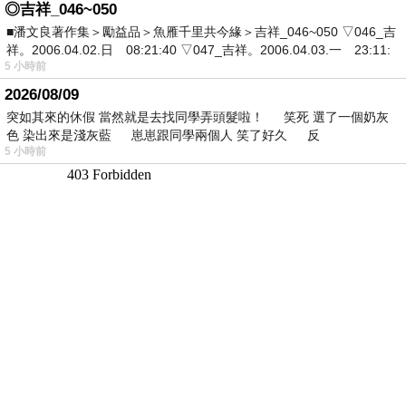
◎吉祥_046~050
■潘文良著作集＞勵益品＞魚雁千里共今緣＞吉祥_046~050 ▽046_吉
祥。2006.04.02.日 08:21:40 ▽047_吉祥。2006.04.03.一 23:11:
5 小時前
2026/08/09
突如其來的休假 當然就是去找同學弄頭髮啦！ 笑死 選了一個奶灰
色 染出來是淺灰藍 崽崽跟同學兩個人 笑了好久 反
5 小時前