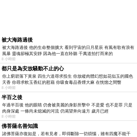
被大海路過後
被大海路過後 他的生命整個擴大 看到宇宙的日月星辰 有風有歌有浪有
風暴 靈魂卻極其安靜 因為他一直在聆聽 千萬道拍打而來的
8 小時前
都只是為安放騷動不止的心
你上窮碧落下黃泉 四生六道尋求投生 你放縱肉體幻想如花似玉的國色
天香 你尋求軟玉香紅的慰藉 你吸食毒品香煙大麻 在恍惚之間瞥
8 小時前
半百之後
年過半百後 他的眼睛 仍會被美麗的身影所擊中 不是愛 也不是罪 只是
肉身深處 一條尚未熄滅的河流 仍渴望奔向遠方 歲月已經
8 小時前
佛菩薩名善知識
諸佛菩薩亦復如是，若有見者，即得斷除一切煩惱，雖有四魔不能干