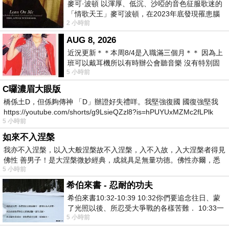
麥可·波頓 以渾厚、低沉、沙啞的音色征服歌迷的
「情歌天王」麥可波頓，在2023年底發現罹患腦
2 小時前
瘤「祈禱早日康復，一切都好」。
AUG 8, 2026
近況更新＊＊本周8/4是入職滿三個月＊＊ 因為上
班可以戴耳機所以有時辦公會聽音樂 沒有特別固
5 小時前
定哪天但就是一周某一天會固定聽'90
C囉濃眉大眼版
橋係土D，但係夠傳神 「D」辦證好失禮咩。我堅強復國 國復強堅我
https://youtube.com/shorts/g9LsieQZzl8?is=hPUYUxMZMc2fLPlk
5 小時前
如來不入涅槃
我亦不入涅槃，以入大般涅槃故不入涅槃，入不入故，入大涅槃者得見
佛性 善男子！是大涅槃微妙經典，成就具足無量功德。佛性亦爾，悉
5 小時前
希伯來書 - 忍耐的功夫
希伯來書10:32-10:39 10:32你們要追念往日、蒙
了光照以後、所忍受大爭戰的各樣苦難． 10:33一
5 小時前
面被毀謗、遭患難、成了戲景、叫眾人