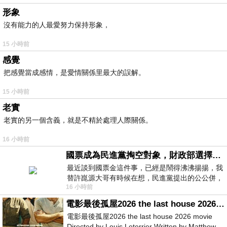
形象
沒有能力的人最愛努力保持形象，
15 小時前
感覺
把感覺當成感情，是愛情關係里最大的誤解。
15 小時前
老實
老實的另一個含義，就是不精於處理人際關係。
16 小時前
國票成為民進黨掏空對象，財政部選擇性失憶
最近談到國票金這件事，已經是鬧得沸沸揚揚，我
替許崑源大哥有時候在想，民進黨提出的公公併，
16 小時前
其實就是想要國庫通黨庫，鬧出最大的醜
電影最後孤屋2026 the last house 2026 movie
電影最後孤屋2026 the last house 2026 movie
Directed by Louis Leterrier Written by Matthew