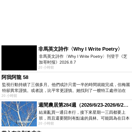
非馬英文詩作〈Why I Write Poetry〉
非馬英文詩作〈Why I Write Poetry〉刊登于《芝
加哥时报》2026.8.7
20 小時前
阿我阿龍 58
監視行動持續了三個多月。他們或許只需一半的時間就能完成，但梅麗
特卻異常謹慎。或者說，比平常更謹慎。她找到了一艘特工處停泊在
20 小時前
週間農居第284週（2026/6/23-2026/6/24) 夏至 金黃稻浪洋溢豐收喜悅
結束亂買一通日本行，接下來星期一三四都要上
班，而且還要開到有點遠的員林。可能因為在日本
20 小時前
花不少錢，星期一出門上班時，心裡沒有一