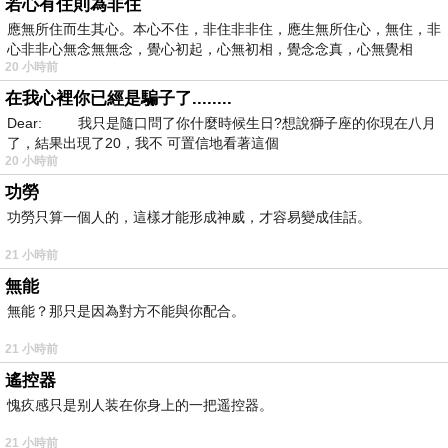
若心有住則為非住
應無所住而生其心。本心不住，非住非非住，應生無所住心，無住，非
心非非心無念無無念，覺心初起，心無初相，覺念念真，心無覺相
20 小時前
在我心裡你已經是騙子了........
Dear: 我只是隨口問了你什麼時候生日?想說獅子座的你現在八月
了，結果出現了20，我不 可置信地看著這個
20 小時前
功勞
功勞只算一個人的，這樣才能形成神威，才容易變成佳話。
21 小時前
無能
無能？那只是因為對方不能與你配合。
21 小時前
遙控器
愧疚感只是别人装在你身上的一把遥控器。
21 小時前