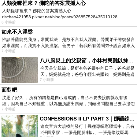
人類從哪裡來 ? 佛陀的答案震撼人心
人類從哪裡來 ? 佛陀的答案震撼人心
rischao421953.pixnet.net/blog/posts/926857528435010128
6 小時前
如來不入涅槃
惟諸菩薩能見我身，常聞我法，是故不言我入涅槃。聲聞弟子雖復發言
如來涅槃，而我實不入於涅槃。善男子！若我所有聲聞弟子說言如來入
7 小時前
八八風災上的父親節，小林村民難以抹滅的痛
今天是父親節，是所有爸爸最好的日子，爸爸就是
天，媽媽就是地；爸爸年輕出去賺錢，媽媽則是處
7 小時前
理家務，職業不分高低貴賤，只有人品才
面對吧
沈思了好久 ，所有的錯都是自己造成的，自己不要去接觸就沒有後
續，因為自己不知輕重，以為無所謂出風頭，到頭出問題自己要承擔怨
7 小時前
不
CONFESSIONS II LP PART 3｜娜語錄II LP PART 3
這次官方大規模的發行十幾種專輯彩膠當中，只有
2張圖案膠，一張是開腿喇叭、一張是條紋斑馬