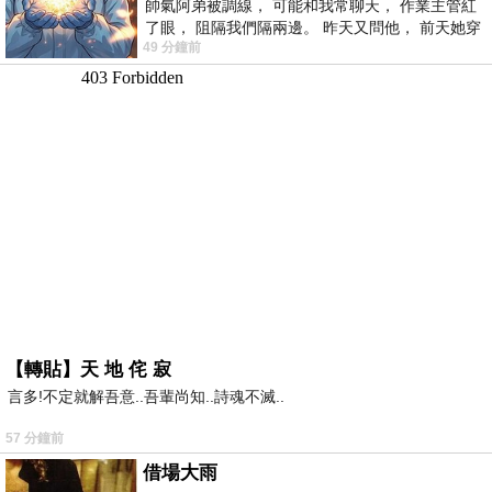
帥氣阿弟被調線， 可能和我常聊天， 作業主管紅
了眼， 阻隔我們隔兩邊。 昨天又問他， 前天她穿
49 分鐘前
什麼顏色衣服， 不經
【轉貼】天 地 侘 寂
言多!不定就解吾意..吾輩尚知..詩魂不滅..
57 分鐘前
借場大雨