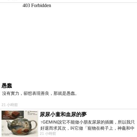
愚蠢
沒有實力，卻想表現善良，那就是愚蠢。
21 小時前
尿尿小童和血尿的夢
↑GEMINI說它不能做小朋友尿尿的插圖，所以我只
好退而求其次，叫它做「寵物在椅子上，神龕和中
21 小時前
年人臉孔」的畫了。 六月底