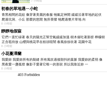
7 小時前
版；目前官網上只剩澳洲商店AU STORE
初春的草地遇ㄧ小蛇
青黑相間的花紋 像穿著美麗的春服 牠氣定神閒 緩緩沿著草地的起伏
爬過坑洞、小丘 那麼的悠閒 無所畏懼 牠爬過整片草地 向
8 小時前
靜靜地假寐
它們一直忙碌著 春天的陽光正幫空氣緩緩加溫 樹木催吐著新枒 檸檬樹
正含苞待放 山櫻與桃花早在枝頭喧鬧 春風徐徐吹著 花園中花
8 小時前
小花蔓澤蘭
我愛妳 我愛妳所有的裂縫 所有風吹過後顫抖的葉脈 我愛妳的柔弱 像
黑夜愛一盞孤燈 像影子愛著它唯一的形狀 所以我靠近妳 一
8 小時前