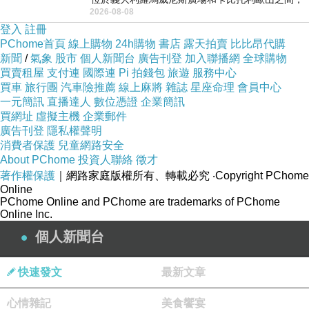
2026-08-08
用以紀念統一義大利統一後的的第一位國
登入
註冊
PChome首頁
線上購物
24h購物
書店
露天拍賣
比比昂代購
新聞
/
氣象
股市
個人新聞台
廣告刊登
加入聯播網
全球購物
買賣租屋
支付連
國際連
Pi 拍錢包
旅遊
服務中心
買車
旅行團
汽車險推薦
線上麻將
雜誌
星座命理
會員中心
一元簡訊
直播達人
數位憑證
企業簡訊
買網址
虛擬主機
企業郵件
廣告刊登
隱私權聲明
消費者保護
兒童網路安全
About PChome
投資人聯絡
徵才
著作權保護
｜網路家庭版權所有、轉載必究
‧Copyright PChome
Online
PChome Online and PChome are trademarks of PChome
Online Inc.
個人新聞台
快速發文
最新文章
心情雜記
美食饗宴