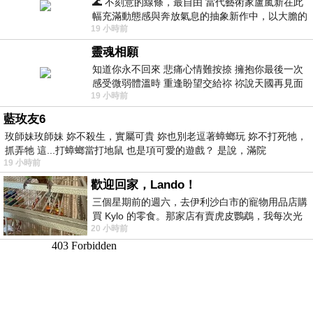
🌊 不刻意的線條，最自由 當代藝術家盧嵐新在此
幅充滿動態感與奔放氣息的抽象新作中，以大膽的
19 小時前
藍色顏料在白色畫布上揮灑、壓印與流淌
靈魂相願
知道你永不回來 悲痛心情難按捺 擁抱你最後一次
感受微弱體溫時 重逢盼望交給祢 祢說天國再見面
19 小時前
此刻忍淚說別離 他日靈魂再
藍玫友6
玫師妹玫師妹 妳不殺生，實屬可貴 妳也別老逗著蟑螂玩 妳不打死牠，
抓弄牠 這...打蟑螂當打地鼠 也是項可愛的遊戲？ 是說，滿院
19 小時前
歡迎回家，Lando！
三個星期前的週六，去伊利沙白市的寵物用品店購
買 Kylo 的零食。那家店有賣虎皮鸚鵡，我每次光
20 小時前
顧都會去看一下。他們偶爾會引進 C