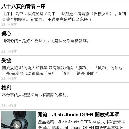
八十八頁的青春～序
【序】 高中，我終於寫了高中 我刻意不看電影《夜校女生》，直到
書稿全數殺青。刻意的。 不過畢竟是替自己寫序（
21 小時前
傷心
我傷心的不是妳不愛我了，而是我竟然這麼愛妳。
21 小時前
妥協
關於妥協 我的為人和職業 沒有讓我相信 「湊巧」，「剛巧」的餘地
可是 每樣的出現都寫著「湊巧」「剛巧」 於是 我問了
21 小時前
權利
不做事的人總堅持自己有說話的權利。
21 小時前
開箱｜JLab Jbuds OPEN 開放式耳罩藍牙耳機 - 設計美學，輕巧、透氣、環境音全物理達成！
產品名稱：JLab Jbuds OPEN 開放式耳罩藍牙耳
機 產品資訊 JLab Jbuds OPEN 開放式耳罩藍牙