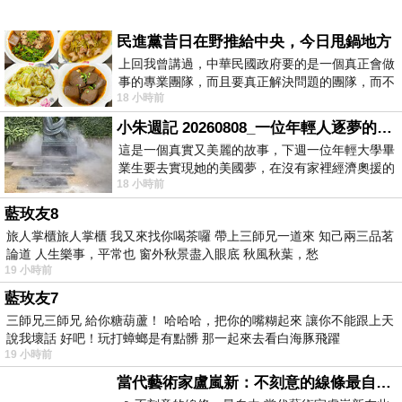
民進黨昔日在野推給中央，今日甩鍋地方
上回我曾講過，中華民國政府要的是一個真正會做
事的專業團隊，而且要真正解決問題的團隊，而不
18 小時前
是只會到處甩鍋的雙標團隊，最近民進黨
小朱週記 20260808_一位年輕人逐夢的真實故事
這是一個真實又美麗的故事，下週一位年輕大學畢
業生要去實現她的美國夢，在沒有家裡經濟奧援的
18 小時前
情況下，靠著自我努力工作累積出國基
藍玫友8
旅人掌櫃旅人掌櫃 我又來找你喝茶囉 帶上三師兄一道來 知己兩三品茗
論道 人生樂事，平常也 窗外秋景盡入眼底 秋風秋葉，愁
19 小時前
藍玫友7
三師兄三師兄 給你糖葫蘆！ 哈哈哈，把你的嘴糊起來 讓你不能跟上天
說我壞話 好吧！玩打蟑螂是有點髒 那一起來去看白海豚飛躍
19 小時前
當代藝術家盧嵐新：不刻意的線條最自由，讓色彩流動、筆觸自己說話