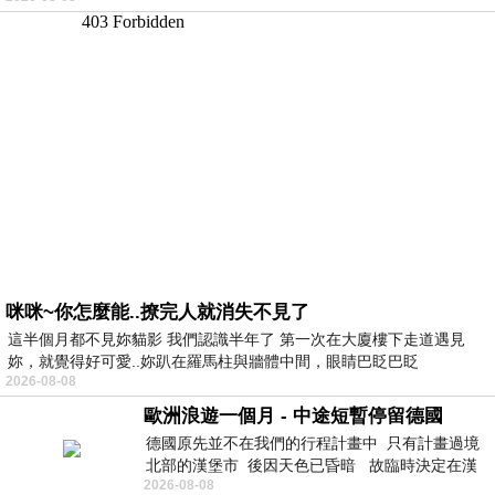
咪咪~你怎麼能..撩完人就消失不見了
這半個月都不見妳貓影 我們認識半年了 第一次在大廈樓下走道遇見
妳，就覺得好可愛..妳趴在羅馬柱與牆體中間，眼睛巴眨巴眨
2026-08-08
歐洲浪遊一個月 - 中途短暫停留德國
德國原先並不在我們的行程計畫中 只有計畫過境
北部的漢堡市 後因天色已昏暗 故臨時決定在漢
2026-08-08
堡市吃晚餐和過夜