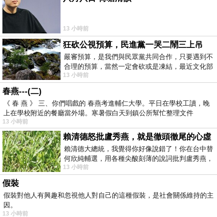
13 小時前
狂砍公視預算，民進黨一哭二鬧三上吊
嚴審預算，是我們與民眾黨共同合作，只要遇到不
合理的預算，當然一定會砍或是凍結，最近文化部
13 小時前
要編列公視和Taiwan plus預算，在110年
春燕---(二)
《 春 燕 》 三、你們唱戲的 春燕考進輔仁大學。平日在學校工讀，晚
上在學校附近的餐廳當外場。寒暑假白天到鎮公所幫忙整理文件
13 小時前
賴清德怒批盧秀燕，就是徹頭徹尾的心虛
賴清德大總統，我覺得你好像說錯了！你在台中替
何欣純輔選，用各種尖酸刻薄的說詞批判盧秀燕，
13 小時前
罵她施政滿意度輸給陳其邁，甚至還說盧
假裝
假裝對他人有興趣和忽視他人對自己的這種假裝，是社會關係維持的主
因。
13 小時前