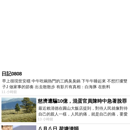
日記0808
早上很現世安穩 中午吃碗熱門的三媽臭臭鍋 下午午睡起來 不想打擾雙
子J 做家事的節奏 出去散散步 有影片有真相：白海豚 在飲料
11 小時前
慈濟遭騙10億，混蛋官員陳時中急著脫罪
最近賴清德在圓山大飯店提到，對待人民就像對待
自己的親人一樣，人民的痛，就是自己的痛，要愛
13 小時前
民如親，說的這麼好聽，實際上根本沒做
八月八日 荷塘清韻