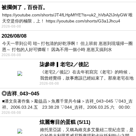
被擱倒了，百份百。
https://youtube.com/shorts/JT4fLHpMfYE?is=uk2_hVbA2IJnlyGW 唯
天空是你的極限，上！ https://youtube.com/shorts/G3a1Jhcu4
2026-08-08
2026/08/08
今天一早到公司 哇~ 打包清的好乾淨啊！ 但上班前 崽崽到現場掃一圈
恩～ 打包的人好可憐喔！ 因為不用一個小時 崽崽又搞到水
2026-08-08
柒參肆▎老宅2／後記
《老宅2／後記》在去年初寫完《老宅》的時候，
我曾經覺得，故事應該已經結束了。那座老宅在地
2026-08-08
震中倒塌，七個人終於離開那片黑暗，
◎吉祥_043~045
■潘文良著作集＞勵益品＞魚雁千里共今緣＞吉祥_043~045 ▽043_吉
祥。2006.03.24.五 23:38:28 ▽044_吉祥。2006.03.25.六 00:00:
2026-08-08
炫麗奪目的蛋糕 (5/11)
維托里亞諾，又稱為維克多艾曼紐二世紀念堂，是
位於義大利羅馬威尼斯廣場和卡比托利歐山之間，