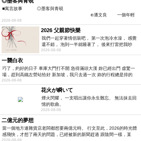
◎墨客與青硯
■寓言故事 ◎墨客與青硯
⊕潘文良 一個年輕
2026-08-08
的墨客，在京城的古玩肆裡
2026 父親節快樂
我們一起穿著情侶裝吧， 第一次泡冷水澡， 感覺
還不錯， 泡到一半就睡著了， 後來打雷把我吵
2026-08-08
醒， 手
一襲白衣
巧了，約好的日子 車庫大門打不開 急得滿頭大漢 妳已經出門 虛驚一
場，趕到高鐵左營站恰好 新加坡，我只去過一次 妳的行程總是排的
2026-08-08
花火が瞬いて
煙火閃耀， 一支唱出讓你永生難忘、 無法抹去回
憶的歌曲。
2026-08-08
二億元的夢想
當一個地方連雜貨店老闆都想要兩億元時。 行文至此，2026的時光體
感飛快，才想了兩天的問題，已經被新的新聞趕過 跟陰間一樣，某
2026-08-08