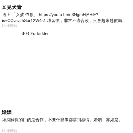
又見犬青
送上 「女孩 依賴」 https://youtu.be/o3NgmHjAHiE?
is=CCvsvJhSur12W4s1 壞習慣，非常不適合改，只會越來越依賴。
14 小時前
我害怕的
婚姻
維持關係的目的是合作，不要什麼事都講到感情。婚姻，亦如是。
15 小時前