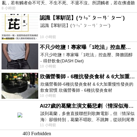
亂，若有觸者命不可夭、不生不死、不退不沒。所謂觸者，若在佛邊聽
8 小時前
受
認識【苯騈芘】(ㄅㄣˇ ㄆㄧㄢˊ ㄆ一ˊ)
認識【苯騈芘】(ㄅㄣˇ ㄆㄧㄢˊ ㄆ一ˊ)
10 小時前
不只少吃鹽！專家曝「1吃法」控血壓、降膽固醇 - 得舒飲食(DASH Diet)
不只少吃鹽！專家曝「1吃法」控血壓、降膽固醇
- 得舒飲食(DASH Diet)
10 小時前
https://www.facebook.com/dietitiansophia/posts/p
欣儀營養師 - 6種抗發炎食材 & 6大加重慢性發炎的飲食習慣
欣儀營養師-6種抗發炎食材 & 6大加重慢性發炎的
飲食習慣 欣儀營養師 - 6種抗發炎食材
10 小時前
https://www.facebook.com/photo/?fbid=147
AI27歲的葛蘭主演文藝悲劇〈情深似海〉 #戀上老電影 #葛蘭 #粟子
談到葛蘭，多會直接聯想到歌舞電影，但〈情深似
海〉卻很特別，葛蘭不唱歌、不跳舞，從頭到尾專
11 小時前
心演戲。拍攝期間，經常工作超過12個鐘