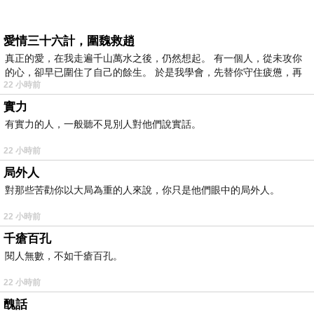
愛情三十六計，圍魏救趙
真正的愛，在我走遍千山萬水之後，仍然想起。 有一個人，從未攻你
的心，卻早已圍住了自己的餘生。 於是我學會，先替你守住疲憊，再
22 小時前
實力
有實力的人，一般聽不見別人對他們說實話。
22 小時前
局外人
對那些苦勸你以大局為重的人來說，你只是他們眼中的局外人。
22 小時前
千瘡百孔
閱人無數，不如千瘡百孔。
22 小時前
醜話