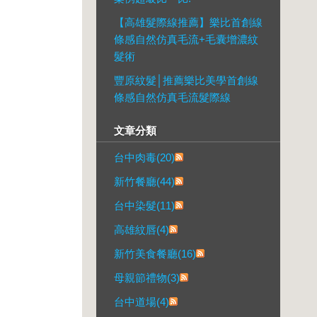
【高雄髮際線推薦】樂比首創線
條感自然仿真毛流+毛囊增濃紋
髮術
豐原紋髮│推薦樂比美學首創線
條感自然仿真毛流髮際線
文章分類
台中肉毒(20)
新竹餐廳(44)
台中染髮(11)
高雄紋唇(4)
新竹美食餐廳(16)
母親節禮物(3)
台中道場(4)