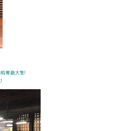
蝦餐廳大隻!
!