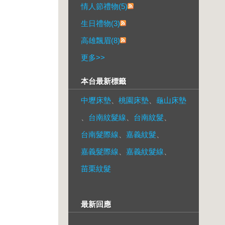
情人節禮物(5)
生日禮物(3)
高雄飄眉(8)
更多
>>
本台最新標籤
中壢床墊
、
桃園床墊
、
龜山床墊
、
台南紋髮線
、
台南紋髮
、
台南髮際線
、
嘉義紋髮
、
嘉義髮際線
、
嘉義紋髮線
、
苗栗紋髮
最新回應