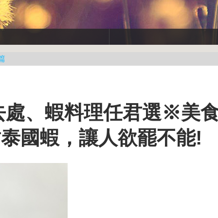
篇
去處、蝦料理任君選※美
泰國蝦，讓人欲罷不能!