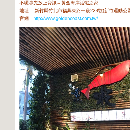
不囉嗦先放上資訊→黃金海岸活蝦之家
地址： 新竹縣竹北市福興東路一段228號(新竹運動公園
官網：
http://www.goldencoast.com.tw/