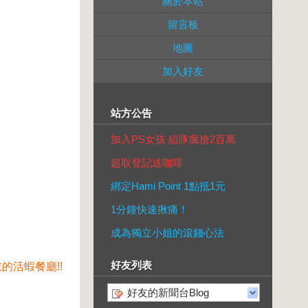
關於本站
留言板
地圖
加入好友
站方公告
加入PS女孩 組隊瘋搶2百萬
超取登記送咖啡
綁定Hami Point 1點抵1元
1分鐘快速揪痛！
成為獨立小姐的滾錢心法
好友列表
活蝦餐廳!!
好友的新聞台Blog