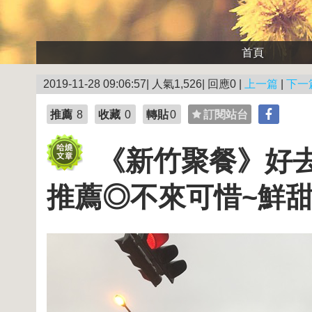
首頁
2019-11-28 09:06:57| 人氣1,526| 回應0 |
上一篇
|
下一
推薦
8
收藏
0
轉貼
0
訂閱站台
《新竹聚餐》好
推薦◎不來可惜~鮮甜