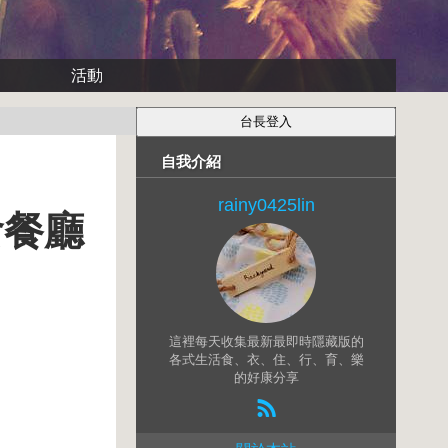
活動
自我介紹
rainy0425lin
食餐廳
這裡每天收集最新最即時隱藏版的
各式生活食、衣、住、行、育、樂
的好康分享