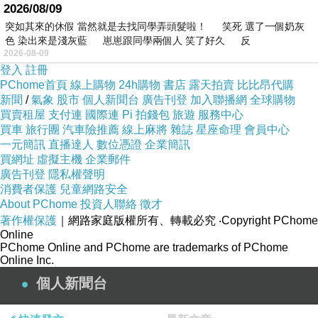
2026/08/09
突如其來的休假 當然就是去找同學弄頭髮啦！ 笑死 選了一個奶灰
色 染出來是淺灰藍 崽崽跟同學兩個人 笑了好久 反
2026-08-09
登入
註冊
PChome首頁
線上購物
24h購物
書店
露天拍賣
比比昂代購
新聞
/
氣象
股市
個人新聞台
廣告刊登
加入聯播網
全球購物
買賣租屋
支付連
國際連
Pi 拍錢包
旅遊
服務中心
買車
旅行團
汽車險推薦
線上麻將
雜誌
星座命理
會員中心
一元簡訊
直播達人
數位憑證
企業簡訊
買網址
虛擬主機
企業郵件
廣告刊登
隱私權聲明
消費者保護
兒童網路安全
About PChome
投資人聯絡
徵才
著作權保護
｜網路家庭版權所有、轉載必究
‧Copyright PChome
Online
PChome Online and PChome are trademarks of PChome
Online Inc.
個人新聞台