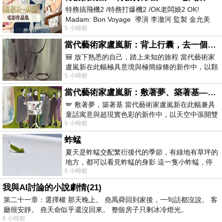
特務搞飛機2 /特務打爆機2 /OK老闆娘2 OK!
Madam: Bon Voyage 導演 李澈河 監製 金允美
5 小時前
劇本 申鉉成 主演 嚴正化 朴誠雄
當代藝術家盧嵐新：背上行囊，去一個沒有人認識你的地方——看風景，也遇見渴望出發的自己
🎒 放下熟悉的自己，踏上未知的旅程 當代藝術家
盧嵐新在此幅極具意境與極簡線條的新作中，以顆
5 小時前
粒感豐富的灰綠粗糙背景，搭配凝練且具
當代藝術家盧嵐新：敷著夢、築著基——讓筆觸成為存在過的證據，將相遇的溫度熔鑄成新的模樣
🪽 敷著夢，築著基 當代藝術家盧嵐新在此幅兼具
童話寓意與超現實色彩的新作中，以天空中張開雙
5 小時前
翼的神聖形象與地面上聚集的人群對話，
蚱蜢
夏天是蚱蜢交配繁衍後代的季節，有綠地有草坪的
地方，都可以看見蚱蜢的身影 這一隻小蚱蜢，停
5 小時前
在車頂上，怎麼樣小心驅趕，都無動
我與AI討論的小說劇情(21)
第二十一章：選擇權 那天晚上。 堯禹舜回到家後，一句話都沒說。 客
廳很安靜。 堯天命似乎還沒回來。 整個房子只剩冰冷燈光。
6 小時前