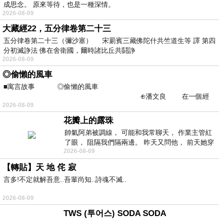
成思念。 原來等待，也是一種深情。
2026-08-09
大藏經22，五分律卷第二十三
五分律卷第二十三（彌沙塞） 宋罽賓三藏佛陀什共竺道生等 譯 第四
分初滅諍法 佛在舍衛國，爾時諸比丘共鬪諍
2026-08-09
◎偷懶的風車
■寓言故事 ◎偷懶的風車
⊕潘文良 在一個經
2026-08-09
常颳風的山丘上—&m
花瓣上的露珠
帥氣阿弟被調線， 可能和我常聊天， 作業主管紅
了眼， 阻隔我們隔兩邊。 昨天又問他， 前天她穿
2026-08-09
什麼顏色衣服， 不經
【轉貼】天 地 侘 寂
言多!不定就解吾意..吾輩尚知..詩魂不滅..
2026-08-09
TWS (투어스) SODA SODA