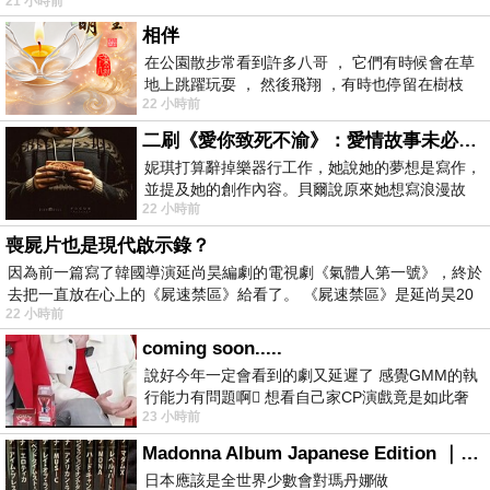
21 小時前
相伴
在公園散步常看到許多八哥 ， 它們有時候會在草
地上跳躍玩耍 ， 然後飛翔 ，有時也停留在樹枝
22 小時前
上，它們身軀是咖啡色的，鳥喙是黃色
二刷《愛你致死不渝》：愛情故事未必是浪漫故事
妮琪打算辭掉樂器行工作，她說她的夢想是寫作，
並提及她的創作內容。貝爾說原來她想寫浪漫故
22 小時前
事，妮琪回應：「不是浪漫故事，是愛情
喪屍片也是現代啟示錄？
因為前一篇寫了韓國導演延尚昊編劇的電視劇《氣體人第一號》，終於
去把一直放在心上的《屍速禁區》給看了。 《屍速禁區》是延尚昊20
22 小時前
coming soon.....
說好今年一定會看到的劇又延遲了 感覺GMM的執
行能力有問題啊🫩 想看自己家CP演戲竟是如此奢
23 小時前
侈的事 GMM你說看看啊😑 先把劇放
Madonna Album Japanese Edition ｜瑪丹娜專輯們2026年日本版重發系列
日本應該是全世界少數會對瑪丹娜做