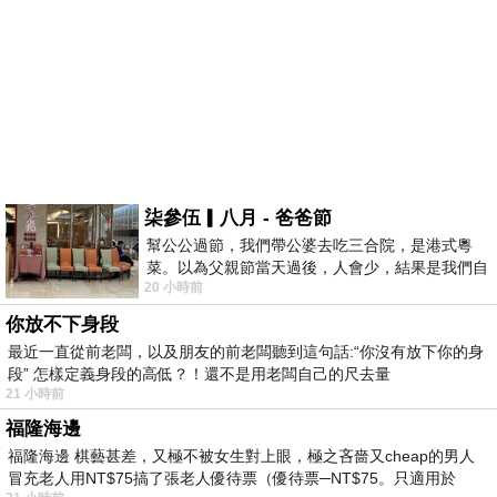
柒參伍▎八月 - 爸爸節
幫公公過節，我們帶公婆去吃三合院，是港式粵
菜。以為父親節當天過後，人會少，結果是我們自
20 小時前
己想多了。人陸續地進，滿滿都是人，個人
你放不下身段
最近一直從前老闆，以及朋友的前老闆聽到這句話:“你沒有放下你的身
段” 怎樣定義身段的高低？！還不是用老闆自己的尺去量
21 小時前
福隆海邊
福隆海邊 棋藝甚差，又極不被女生對上眼，極之吝嗇又cheap的男人
冒充老人用NT$75搞了張老人優待票（優待票─NT$75。只適用於