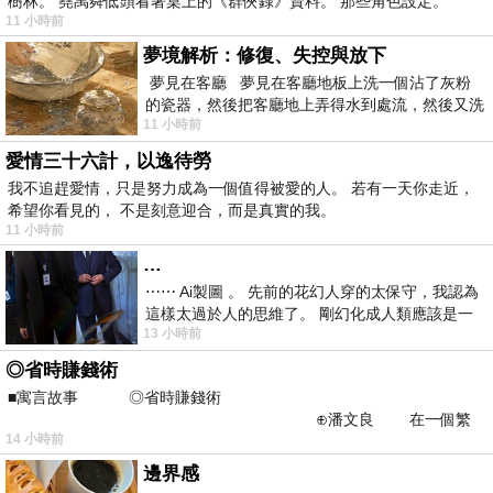
樹林。 堯禹舜低頭看著桌上的《群俠錄》資料。 那些角色設定。
11 小時前
夢境解析：修復、失控與放下
夢見在客廳 夢見在客廳地板上洗一個沾了灰粉
的瓷器，然後把客廳地上弄得水到處流，然後又洗
11 小時前
一頂棒球潮帽，後來發現帽
愛情三十六計，以逸待勞
我不追趕愛情，只是努力成為一個值得被愛的人。 若有一天你走近，
希望你看見的， 不是刻意迎合，而是真實的我。
11 小時前
…
⋯⋯ Ai製圖 。 先前的花幻人穿的太保守，我認為
這樣太過於人的思維了。 剛幻化成人類應該是一
13 小時前
絲不掛吧？ 當然這樣是創不出
◎省時賺錢術
■寓言故事 ◎省時賺錢術
⊕潘文良 在一個繁
14 小時前
華的商業街上，有兩家傳統
邊界感