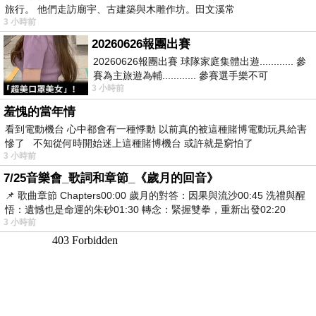
旅行。 他們走訪廟宇、古建築與木雕作坊。田文溪常
3 小時前
20260626報團出賽
20260626報團出賽 球隊家庭集體出遊............ 參
賽為主旅遊為輔............ 參賽選手樂不可
3 小時前
支............ 賽前旅遊
羞愧的當年情
看到電動機台 心中都會有一種悸動 以前真的被這種賭博電動玩具給害
慘了 不知從何時開始迷上這種賭博機台 或許就是窮怕了
3 小時前
7/25音樂會_歌詞和章節_《歲月的回音》
📌 歌曲章節 Chapters00:00​ 歲月的對答：因果與流沙00:45​ 洗禮與醒
悟：遺憾也是命運的朱砂01:30​ 轉念：緊握雙拳，重新出發02:20
3 小時前