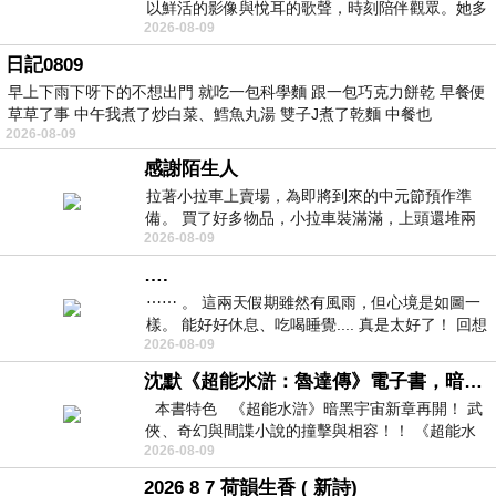
以鮮活的影像與悅耳的歌聲，時刻陪伴觀眾。她多
2026-08-09
才多藝、陽光開朗的形象，不僅保留在電影
日記0809
早上下雨下呀下的不想出門 就吃一包科學麵 跟一包巧克力餅乾 早餐便
草草了事 中午我煮了炒白菜、鱈魚丸湯 雙子J煮了乾麵 中餐也
2026-08-09
感謝陌生人
拉著小拉車上賣場，為即將到來的中元節預作準
備。 買了好多物品，小拉車裝滿滿，上頭還堆兩
2026-08-09
紙箱。 雖辛苦了點，這點程度我一個人搬
….
⋯⋯ 。 這兩天假期雖然有風雨，但心境是如圖一
樣。 能好好休息、吃喝睡覺.... 真是太好了！ 回想
2026-08-09
起來，以前根本就很難有這
沈默《超能水滸：魯達傳》電子書，暗黑宇宙新章，一一五年八月璀璨上架！
本書特色 《超能水滸》暗黑宇宙新章再開！ 武
俠、奇幻與間諜小說的撞擊與相容！！ 《超能水
2026-08-09
滸》系列第四部
2026 8 7 荷韻生香 ( 新詩)