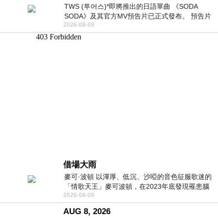
TWS (투어스)*即將推出的日語單曲 《SODA
SODA》及其官方MV預告片已正式發布。 預告片
2026-08-09
一經發布， 就引發了粉絲們對這次夏季回
借場大雨
麥可·波頓 以渾厚、低沉、沙啞的音色征服歌迷的
「情歌天王」麥可波頓，在2023年底發現罹患腦
2026-08-09
瘤「祈禱早日康復，一切都好」。
AUG 8, 2026