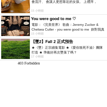
會流汗、 會讓人更想靠近的女孩。 上禮拜，
15 小時前
You were good to me ♡
電影：《完美世界》 歌曲：Jeremy Zucker &
Chelsea Cutler - you were good to me 妳對我真
15 小時前
好 因
【墜2】Fall 2 正式預告
★《墜》正宗續集電影 ★《愛你致死不渝》團隊
打造 ★ 準備好再次墜落了嗎？
17 小時前