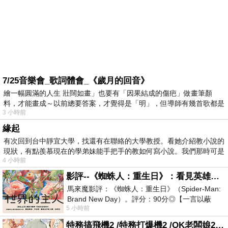
7/25音樂會_歌詞體會_《歲月的回音》
繪一幅圓滿的人生 壯闊如畫」也要有「因果結成的傷疤」做畫筆顏
料，才能畫成～以前總要答案，才覺得是「明」，但導師有幾首歌都是
3 小時前
在教
緣起
有次回到台中靜宜大學，找還有在聯絡的大學教授。看她介紹教小說的
現狀，有點羨慕現在的學弟妹能手把手的教如何寫小說。我們那時可是
4 小時前
影評--《蜘蛛人：重生日》：看見英雄的孤獨與重生
馬來魔影評：《蜘蛛人：重生日》（Spider-Man:
Brand New Day）。評分：90分◎【一言以蔽
5 小時前
之】：一個失去一切的英雄，學會放下孤獨、
特務搞飛機2 /特務打爆機2 /OK老闆娘2 OK! Madam: Bon Voyage