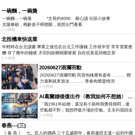
一碗麵，一碗羮
一碗麵，一碗羮 *文長約4000 耐心讀 社區小故事
太陽眷顧，稚齡孩子睜開眼，就想出門看看
2 小時前
北投機車快送業
年輕時在台北讀書 畢業之後也在台北工作賺錢 工作很辛苦 常常需要應
酬 存了幾年的錢後 才回到故鄉桃園發展 自此也算是回鄉定居
2 小時前
20260627洄瀾羽動
20260627洄瀾羽動 民宿包棟應有盡有............ 體
力過剩就來游泳............ 青春肉體盡情消
2 小時前
磨............ 晚餐不必
AI葛蘭婚後復出作〈教我如何不想她〉 #戀上老電影 #葛蘭 #粟子
「我1961年結婚，還沒有小孩時我覺得很悶，連
空氣都不對；我想呼吸片場的空氣。丈夫叫我回去
2 小時前
試試看……拍了〈教我如何不想她〉（1963
春燕---(三)
《 春 燕 》 七、匠人的價碼 三十五歲那年，春燕邀田文溪一起到中國