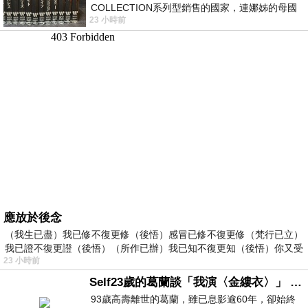
COLLECTION系列型銷售的國家，連娜姊的母國
23 小時前
美國都沒對她這樣過，這全拜在他們到現在唱片
應放於後念
（我生已盡）我已修不復更修（後悟）感冒已修不復更修（梵行已立）
我已證不復更證（後悟）（所作已辦）我已知不復更知（後悟）你又受
23 小時前
Self23歲的葛蘭談「我演〈金縷衣〉」 #戀上老電影 #粟子 #葛蘭
93歲高壽離世的葛蘭，雖已息影逾60年，卻始終