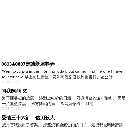
0803&0807走讀新屋巷弄
Went to Xinwu in the morning today, but cannot find the one I have
to interview. 早上前往新屋，炎熱高溫卻沒找到圖書館、區公所
2026-08-09
阿我阿龍 59
海平面盤桓的旋鷹， 沙灘上細碎的貝殼， 同樣矯健的遠方馳帆。 天是
一片紫藍漆黑， 風寒陡峭的崕， 孤高如傲梅。 月亮
2026-08-09
愛情三十六計，借刀殺人
歲月替我說出了答案。 那些沒有勇氣告白的日子，最後都被時間翻譯