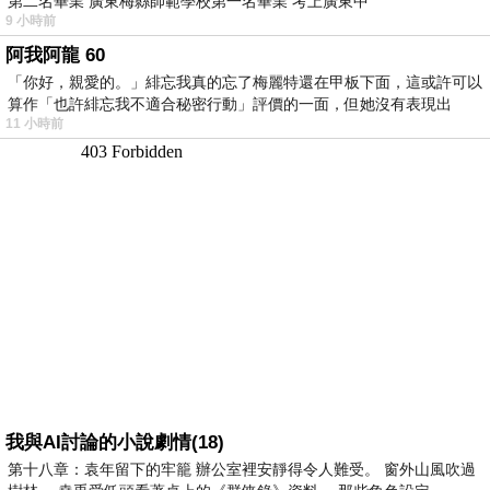
第二名畢業 廣東梅縣師範學校第一名畢業 考上廣東中
9 小時前
阿我阿龍 60
「你好，親愛的。」緋忘我真的忘了梅麗特還在甲板下面，這或許可以
算作「也許緋忘我不適合秘密行動」評價的一面，但她沒有表現出
11 小時前
我與AI討論的小說劇情(18)
第十八章：袁年留下的牢籠 辦公室裡安靜得令人難受。 窗外山風吹過