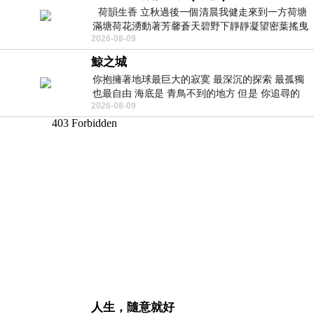
荷韻生香 立秋過後一個清晨我健走來到一方荷塘
滿塘荷花湧動著芳馨蒼天碧野下靜靜凝望密葉搖曳
2026-08-09
幽泉中復有蛙鳴嘓嘓水波裡搖曳
鯨之城
你抱擁著地球最巨大的寂寞 最深沉的探索 最孤獨
也最自由 海底是 青鳥不到的地方 但是 你追尋的
2026-08-09
幸福 可以比珍珠更
人生，隨意就好