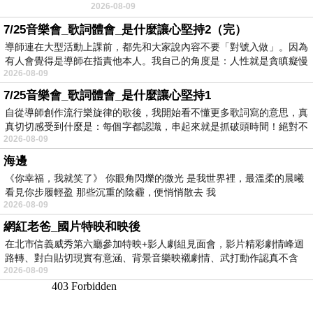
2026-08-09
No》即為其中之一，在告示牌百大單曲
7/25音樂會_歌詞體會_是什麼讓心堅持2（完）
導師連在大型活動上課前，都先和大家說內容不要「對號入做」。因為
有人會覺得是導師在指責他本人。我自己的角度是：人性就是貪瞋癡慢
2026-08-09
7/25音樂會_歌詞體會_是什麼讓心堅持1
自從導師創作流行樂旋律的歌後，我開始看不懂更多歌詞寫的意思，真
真切切感受到什麼是：每個字都認識，串起來就是抓破頭時間！絕對不
2026-08-09
海邊
《你幸福，我就笑了》 你眼角閃爍的微光 是我世界裡，最溫柔的晨曦
看見你步履輕盈 那些沉重的陰霾，便悄悄散去 我
2026-08-09
網紅老爸_國片特映和映後
在北市信義威秀第六廳參加特映+影人劇組見面會，影片精彩劇情峰迴
路轉、對白貼切現實有意涵、背景音樂映襯劇情、武打動作認真不含
2026-08-09
糊、