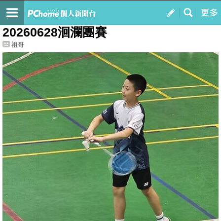
我的
最新文章
20260628洄瀾團賽
祖哥