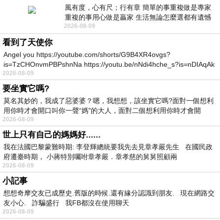
風有度，心有尺；行有章 簡單的事重複做是專家
重複的事用心做是贏家 生活無論怎麼選都有遺憾
2026-08-09
所以開心就好 生活不會辜負認真
看到了天使你
Angel you https://youtube.com/shorts/G9B4XR4ovgs?
is=TzCHOnvmPBPshnNa https://youtu.be/nNdi4hche_s?is=nDIAqAk
2026-08-09
要坐實它嗎?
莫名其妙的，我成了惡婆婆？嗯，我想想，該坐實它嗎?面對一個想利
用你時才會開口叫你一聲“媽"的大人，面對二個想利用你時才會開
2026-08-09
世上只有自己的媽媽好......
我在法國巴黎蒙難時期: 李登輝總統要我先去見章孝嚴先生 在國民政
府遷臺時期， 小蔣特別囑咐章孝嚴．章孝慈的舅舅照顧兩
2026-08-09
小記事
想想奇摩交友已成歷史.舊版的時候.還有緣分認識到朋友. 現在網路交
友小心. 詐騙盛行 我FB都沒在使用聊天
2026-08-09