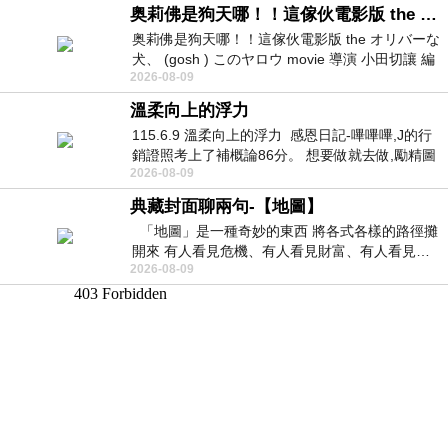
奥莉佛是狗天哪！！這傢伙電影版 the オリバーな犬、 (gosh ) このヤロウ movie
奥莉佛是狗天哪！！這傢伙電影版 the オリバーな
犬、 (gosh ) このヤロウ movie 導演 小田切讓 編
2026-08-09
劇: 小田切讓 主演: 小田切讓
溫柔向上的浮力
115.6.9 溫柔向上的浮力 感恩日記-嗶嗶嗶,J的行
銷證照考上了補概論86分。 想要做就去做,勵精圖
2026-08-09
治大成功,也是表法,堅持和努力
典藏封面聊兩句-【地圖】
「地圖」是一種奇妙的東西 將各式各樣的路徑攤
開來 有人看見危機、有人看見財富、有人看見…
2026-08-09
從中可以發掘出不同的