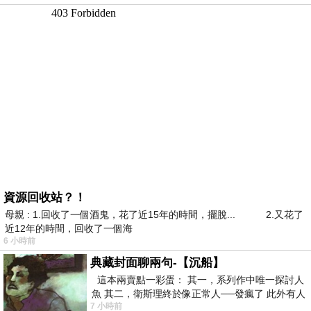
資源回收站？！
母親 : 1.回收了一個酒鬼，花了近15年的時間，擺脫... 2.又花了
近12年的時間，回收了一個海
6 小時前
典藏封面聊兩句-【沉船】
這本兩賣點一彩蛋： 其一，系列作中唯一探討人
魚 其二，衛斯理終於像正常人──發瘋了 此外有人
7 小時前
在南極打死北極熊（@《地心