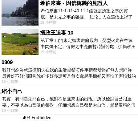
希伯來書 - 因信稱義的見證人
希伯來書11:1-11:40 11:1信就是所望之事的實
底、是未見之事的確據。 11:2古人在這信上得了
19 小時前
美好的證據。 11:3我們因着信、就知道
攝政王追妻 10
第五章 山河未定御書房偏殿內，熒瑩火光在空氣
中閃爍不定。偏殿之中是個暫時辦公處，供攝政王
19 小時前
於皇宮內廷裡處理公務已然很多年。房內
0809
我好想妳妳就這樣消失在我的生活裡😢每件事情都變得好無力想問妳
最近好不好想跟妳說好多好多話可是每次拿起手機卻又害怕了害怕我的
19 小時前
出現
縮小自己
其實，有問題先問自己，絕對不是無來由的出現，所以檢討自己很重
要，不要以為自己做的都對，仔細想想自己都是太自信，就是俗稱的假
20 小時前