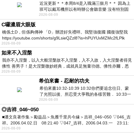
近況更新＊＊本周8/4是入職滿三個月＊＊ 因為上
班可以戴耳機所以有時辦公會聽音樂 沒有特別固
2026-08-09
定哪天但就是一周某一天會固定聽'90
C囉濃眉大眼版
橋係土D，但係夠傳神 「D」辦證好失禮咩。我堅強復國 國復強堅我
https://youtube.com/shorts/g9LsieQZzl8?is=hPUYUxMZMc2fLPlk
2026-08-09
如來不入涅槃
我亦不入涅槃，以入大般涅槃故不入涅槃，入不入故，入大涅槃者得見
佛性 善男子！是大涅槃微妙經典，成就具足無量功德。佛性亦爾，悉
2026-08-09
希伯來書 - 忍耐的功夫
希伯來書10:32-10:39 10:32你們要追念往日、蒙
了光照以後、所忍受大爭戰的各樣苦難． 10:33一
2026-08-09
面被毀謗、遭患難、成了戲景、叫眾人
◎吉祥_046~050
■潘文良著作集＞勵益品＞魚雁千里共今緣＞吉祥_046~050 ▽046_吉
祥。2006.04.02.日 08:21:40 ▽047_吉祥。2006.04.03.一 23:11:
2026-08-09