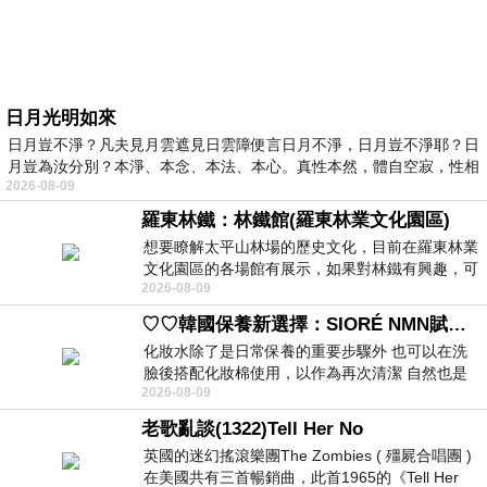
日月光明如來
日月豈不淨？凡夫見月雲遮見日雲障便言日月不淨，日月豈不淨耶？日
月豈為汝分別？本淨、本念、本法、本心。真性本然，體自空寂，性相
2026-08-09
羅東林鐵：林鐵館(羅東林業文化園區)
想要瞭解太平山林場的歷史文化，目前在羅東林業
文化園區的各場館有展示，如果對林鐵有興趣，可
2026-08-09
以到林鐵館。 這裡展示從山下
♡♡韓國保養新選擇：SIORÉ NMN賦活泡泡化妝水♡♡
化妝水除了是日常保養的重要步驟外 也可以在洗
臉後搭配化妝棉使用，以作為再次清潔 自然也是
2026-08-09
我的保養必備品項 不過，我對於化妝
老歌亂談(1322)Tell Her No
英國的迷幻搖滾樂團The Zombies ( 殭屍合唱團 )
在美國共有三首暢銷曲，此首1965的《Tell Her