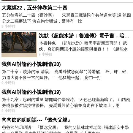
大藏經22，五分律卷第二十四
五分律卷第二十四（彌沙塞） 宋罽賓三藏佛陀什共竺道生等 譯 第四
分之二羯磨法下 佛在拘舍彌城，爾時有一比
9 小時前
沈默《超能水滸：魯達傳》電子書，暗黑宇宙新章，一一五年八月璀璨上架！
本書特色 《超能水滸》暗黑宇宙新章再開！ 武
俠、奇幻與間諜小說的撞擊與相容！！ 《超能水
9 小時前
滸》系列第四部變幻登場
我與AI討論的小說劇情(20)
第二十章：燒掉的家 清晨。 堯禹舜被急促敲門聲驚醒。 砰、砰、砰。
力道大得不像平常的陳靜。 — 他猛地坐起。 房門一打
9 小時前
我與AI討論的小說劇情(19)
第十九章：忍耐的重量 離開鳴仁學院時。 天色已經漸漸暗了。 山路兩
旁樹影被夕陽拉得很長。 堯禹舜與苗心喻並肩走在下坡道上，兩
9 小時前
爸爸節的叨叨語---『懷念父親』
爸爸節的叨叨語---『懷念父親』 我的父親林建祥老師: 福建詔安中學