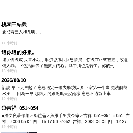
桃園三結義
要找齊三人和孔明。。
17 小時前
追你追的好累。
逮了個現成 犬青小姐，麻煩您跟我回忠情局。你現在正式被控，故意
傷人罪。它包括偷去了無數人的心。其中我也是苦主。你的刑
18 小時前
2026/08/10
話說 早上太早起了 崽崽送完一號去學校以後 回家第一件事 先洗個熱
水澡 因為一早 那雨大的跟颱風天沒兩樣 崽崽不過就上車
19 小時前
◎吉祥_051~054
■潘文良著作集＞勵益品＞魚雁千里共今緣＞吉祥_051~054 ▽051_吉
祥。2006.05.04.四 15:17:56 ▽052_吉祥。2006.06.08.四 12:27:
19 小時前