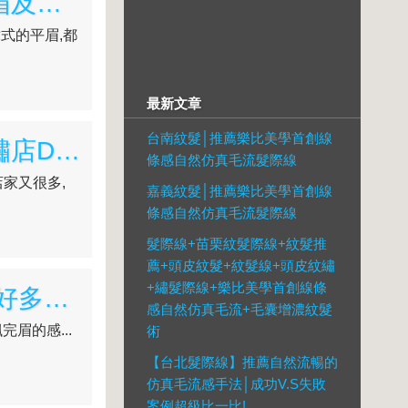
高雄飄眉哪裡好?終於知道Double Q紋繡店的繡唇,紋眉及繡眼線為何那麼推薦了~
韓式的平眉,都
最新文章
台南紋髮│推薦樂比美學首創線
【高雄飄眉】紋眉哪間好?霧眉店家比較推薦哪間?紋繡店Double Q就很厲害~
條感自然仿真毛流髮際線
店家又很多,
嘉義紋髮│推薦樂比美學首創線
條感自然仿真毛流髮際線
髮際線+苗栗紋髮際線+紋髮推
薦+頭皮紋髮+紋髮線+頭皮紋繡
+繡髮際線+樂比美學首創線條
【高雄飄眉】Double Q紋繡店紋眼線+飄眉+繡唇都有好多網友推薦~
感自然仿真毛流+毛囊增濃紋髮
眉的感...
術
【台北髮際線】推薦自然流暢的
仿真毛流感手法│成功V.S失敗
案例超級比一比!