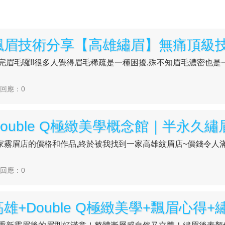
做完眉毛囉!!很多人覺得眉毛稀疏是一種困擾,殊不知眉毛濃密也是一種
| 回應：0
霧眉店的價格和作品,終於被我找到一家高雄紋眉店~價錢令人滿
| 回應：0