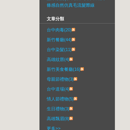
條感自然仿真毛流髮際線
文章分類
台中肉毒(20)
新竹餐廳(44)
台中染髮(11)
高雄紋唇(4)
新竹美食餐廳(16)
母親節禮物(3)
台中道場(4)
情人節禮物(5)
生日禮物(3)
高雄飄眉(8)
更多
>>