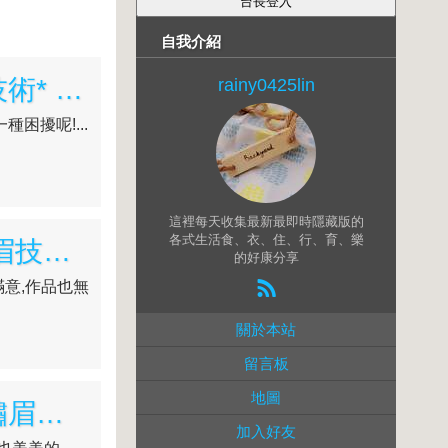
自我介紹
美到翻掉的最新飄眉技術分享【高雄繡眉】無痛頂級技術* Double Q 極緻美學*網友都在推!
rainy0425lin
困擾呢!...
這裡每天收集最新最即時隱藏版的
各式生活食、衣、住、行、育、樂
【柔霧眉】高雄Double Q極緻美學概念館｜半永久繡眉技術～光影柔霧眉正流行～紋眉後素顏也能漂漂亮亮的
的好康分享
意,作品也無
關於本站
留言板
地圖
【光影柔霧眉】高雄+Double Q極緻美學+飄眉心得+繡眉分享+紋眉高雄+重新霧眉後,眉毛整體漸層感自然又立體！
加入好友