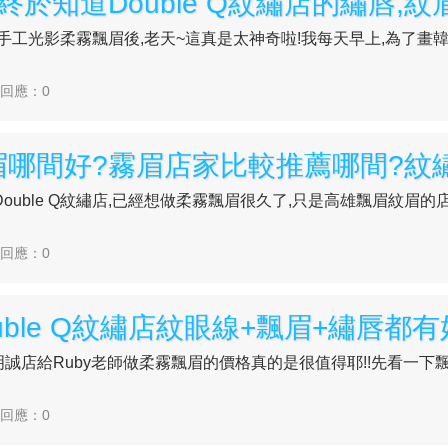
式的手工光影柔霧飄眉後,老天~這真是太神奇啦!我每天早上,為了畫
| 回應：0
uble Q紋繡店,已經想做柔霧飄眉很久了,只是高雄飄眉紋眉的
| 回應：0
Q明誠店給Ruby老師做柔霧飄眉的價格真的是很值得耶!!先看一下飄完
| 回應：0