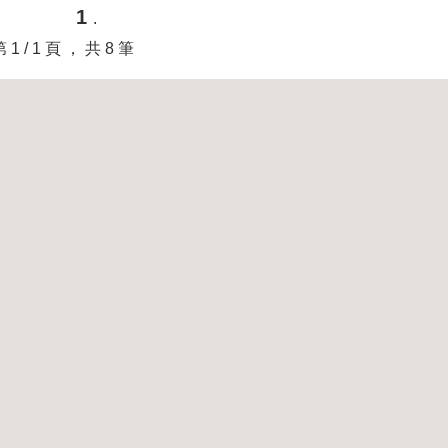
1
.
第 1 / 1 頁 ， 共 8 筆