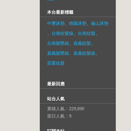
本台最新標籤
中壢床墊
、
桃園床墊
、
龜山床墊
、
台南紋髮線
、
台南紋髮
、
台南髮際線
、
嘉義紋髮
、
嘉義髮際線
、
嘉義紋髮線
、
苗栗紋髮
最新回應
站台人氣
累積人氣：
229,890
當日人氣：
9