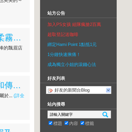
顏也美美的～
站方公告
加入PS女孩 組隊瘋搶2百萬
超取登記送咖啡
【手工光影柔霧眉】高雄飄眉推薦Double Q手工光影柔霧眉｜紋眉後超級自然～怎麼能不推薦呢？
綁定Hami Point 1點抵1元
麼棒的飄眉店
1分鐘快速揪痛！
成為獨立小姐的滾錢心法
好友列表
【飄霧眉】高雄Double Q老師紋眉功力好厲害｜就是和傳統繡眉不一樣，很滿意的光影柔霧眉分享
好友的新聞台Blog
於...
(詳全
站內搜尋
標題
內容
標籤