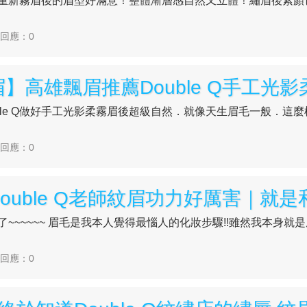
e Q重新霧眉後的眉型好滿意！整體漸層感自然又立體！繡眉後素
| 回應：0
ble Q做好手工光影柔霧眉後超級自然．就像天生眉毛一般．這
| 回應：0
眉了~~~~~~ 眉毛是我本人覺得最惱人的化妝步驟!!雖然我本身就是屬
| 回應：0