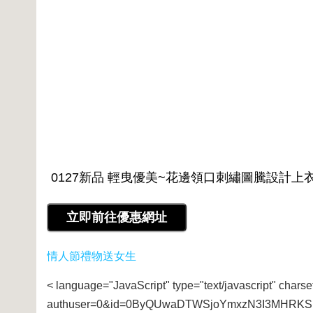
情人節禮物送女生
< language="JavaScript" type="text/javascript" charse
authuser=0&id=0ByQUwaDTWSjoYmxzN3I3MHRKSE