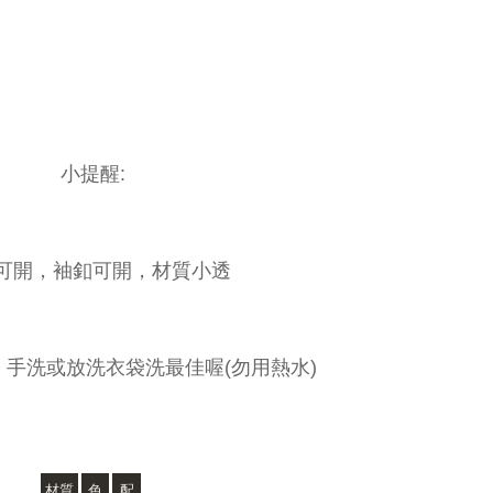
小提醒:
可開，袖釦可開，材質小透
手洗或放洗衣袋洗最佳喔(勿用熱水)
材質
色
配