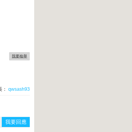
我要檢舉
長：
qwsash93
我要回應