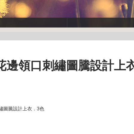
美~花邊領口刺繡圖騰設計上
刺繡圖騰設計上衣．3色