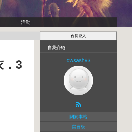
活動
自我介紹
qwsash93
衣．3
關於本站
留言板