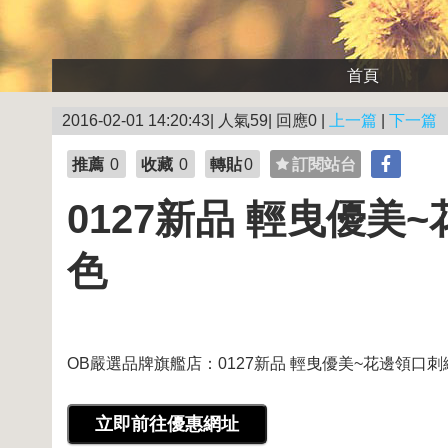
首頁
2016-02-01 14:20:43| 人氣59| 回應0 |
上一篇
|
下一篇
推薦
0
收藏
0
轉貼
0
訂閱站台
0127新品 輕曳優
色
OB嚴選品牌旗艦店：0127新品 輕曳優美~花邊領口