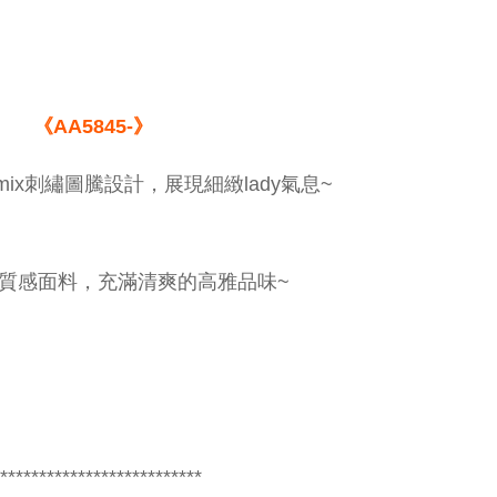
《AA5845-》
ix刺繡圖騰設計，展現細緻lady氣息~
質感面料，充滿清爽的高雅品味~
**************************