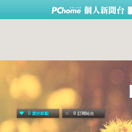
0
0
愛的鼓勵
訂閱站台