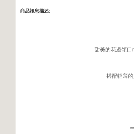
商品訊息描述:
甜美的花邊領口m
搭配輕薄的
**