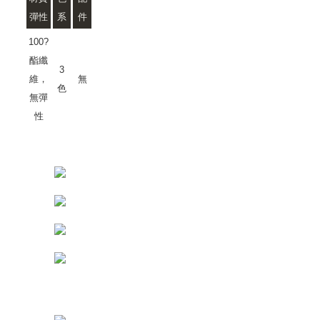
彈性
系
件
100?
酯纖
3
維，
無
色
無彈
性