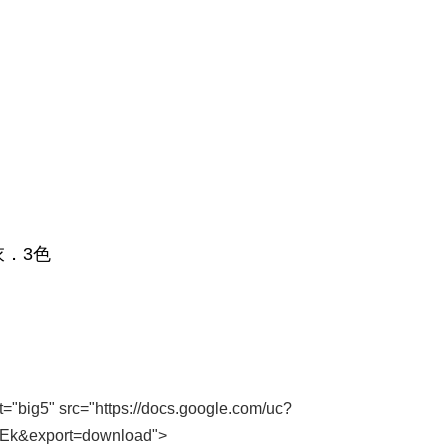
t="big5" src="https://docs.google.com/uc?
k&export=download">