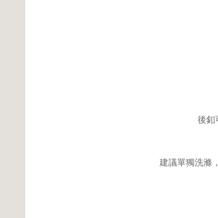
後釦
建議單獨洗滌，