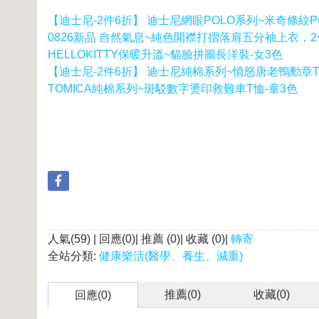
【迪士尼-2件6折】 迪士尼網眼POLO系列~米奇條紋P
0826新品 自然氣息~純色開襟打摺落肩五分袖上衣．2
HELLOKITTY保暖升溫~貓臉拼圖長洋裝-女3色
【迪士尼-2件6折】 迪士尼純棉系列~憤怒唐老鴨勳章T
TOMICA純棉系列~斑駁數字燙印救難車T恤-童3色
人氣(59) | 回應(0)| 推薦 (
0
)| 收藏 (
0
)|
轉寄
全站分類:
健康樂活(醫學、養生、減重)
推薦(
0
)
收藏(
0
)
回應(0)