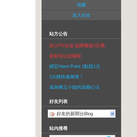
地圖
加入好友
站方公告
加入PS女孩 組隊瘋搶2百萬
超取登記送咖啡
綁定Hami Point 1點抵1元
1分鐘快速揪痛！
成為獨立小姐的滾錢心法
好友列表
好友的新聞台Blog
站內搜尋