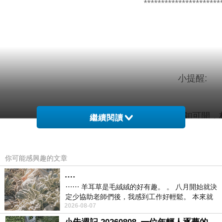
**********************
小提醒:
後釦可開，袖釦可開，
繼續閱讀
建議單獨洗滌，手洗或放洗衣袋洗
你可能感興趣的文章
….
⋯⋯ 羊耳草是毛絨絨的好有趣。 。 八月開始就決
定少協助老師們後，我感到工作好輕鬆。 本來就
材質
色
配
2026-08-07
不是我的工作啊。 真