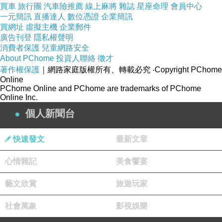
買車
旅行團
汽車險推薦
線上麻將
雜誌
星座命理
會員中心
一元簡訊
直播達人
數位憑證
企業簡訊
買網址
虛擬主機
企業郵件
廣告刊登
隱私權聲明
消費者保護
兒童網路安全
About PChome
投資人聯絡
徵才
著作權保護
｜網路家庭版權所有、轉載必究
‧Copyright PChome
Online
PChome Online and PChome are trademarks of PChome
Online Inc.
個人新聞台
快速發文
最新文章
心情雜記
美食饗宴
藝文欣賞
旅遊玩家
社會萬象
影視娛樂