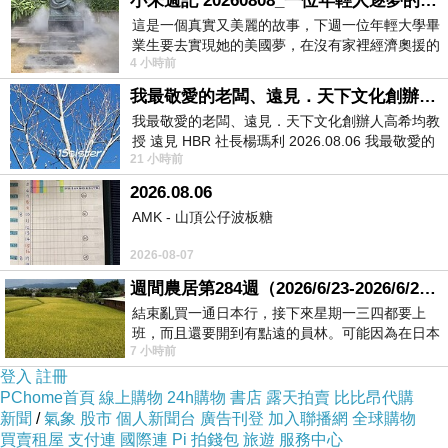
小朱週記 20260808_一位年輕人逐夢的真實故事
彈性
系
件
這是一個真實又美麗的故事，下週一位年輕大學畢
業生要去實現她的美國夢，在沒有家裡經濟奧援的
100?
4 小時前
情況下，靠著自我努力工作累積出國基
酯纖
我最敬愛的老闆、遠見．天下文化創辦人高希均教授
3
我最敬愛的老闆、遠見．天下文化創辦人高希均教
維，
無
授 遠見 HBR 社長楊瑪利 2026.08.06 我最敬愛的
色
21 小時前
老闆、遠見．天下文化創辦人高希均教
無彈
2026.08.06
性
AMK - 山頂公仔波板糖
2026-08-07
週間農居第284週（2026/6/23-2026/6/24) 夏至 金黃稻浪洋溢豐收喜悅
結束亂買一通日本行，接下來星期一三四都要上
班，而且還要開到有點遠的員林。可能因為在日本
7 小時前
花不少錢，星期一出門上班時，心裡沒有一
登入
註冊
PChome首頁
線上購物
24h購物
書店
露天拍賣
比比昂代購
新聞
/
氣象
股市
個人新聞台
廣告刊登
加入聯播網
全球購物
買賣租屋
支付連
國際連
Pi 拍錢包
旅遊
服務中心