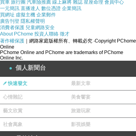
買車
旅行團
汽車險推薦
線上麻將
雜誌
星座命理
會員中心
一元簡訊
直播達人
數位憑證
企業簡訊
買網址
虛擬主機
企業郵件
廣告刊登
隱私權聲明
消費者保護
兒童網路安全
About PChome
投資人聯絡
徵才
著作權保護
｜網路家庭版權所有、轉載必究
‧Copyright PChome
Online
PChome Online and PChome are trademarks of PChome
Online Inc.
個人新聞台
快速發文
最新文章
心情雜記
美食饗宴
藝文欣賞
旅遊玩家
社會萬象
影視娛樂