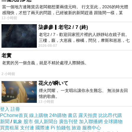
彈性
系
件
當一個地方連雜貨店老闆都想要兩億元時。 行文至此，2026的時光體
感飛快，才想了兩天的問題，已經被新的新聞趕過 跟陰間一樣，某
100?
13 小時前
酯纖
柒參參▎老宅2 / 7 (終)
3
老宅2 / 7 - 歡迎回家照片裡的人靜靜站在鏡子前。
維，
無
三樓，廄，大崽蕥，柳橘，閆兒，摩斯和崽崽，七
色
2026-08-07
個人整整齊齊地站在鏡框之外，如同
無彈
老實
性
老實的另一個含義，就是不精於處理人際關係。
2 小時前
花火が瞬いて
煙火閃耀， 一支唱出讓你永生難忘、 無法抹去回
憶的歌曲。
13 小時前
登入
註冊
PChome首頁
線上購物
24h購物
書店
露天拍賣
比比昂代購
新聞
/
氣象
股市
個人新聞台
廣告刊登
加入聯播網
全球購物
買賣租屋
支付連
國際連
Pi 拍錢包
旅遊
服務中心