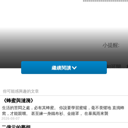
**********************
小提醒:
後釦可開，袖釦可開，
繼續閱讀
建議單獨洗滌，手洗或放洗衣袋洗
你可能感興趣的文章
《蜂蜜與漣漪》
生活的苦悶之處，必有其蜂蜜。 你說要學習蜜獾，毫不畏懼地 直搗蜂
窩，才能親嚐。 甚至練一身鐵布衫、金鐘罩， 在暴風雨來襲
材質
色
配
2026-08-07
二億元的夢想