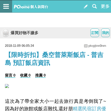
爆買好物不嫌多
訂閱
我的
2018-11-09 06:05:34
ptvpjtnn9nrn
【限時折扣】桑空普萊斯飯店 - 普吉
島 預訂飯店資訊
留言 0
收藏 0
推薦 0
這次為了帶全家大小一起去旅行真是考倒我了~
因為好的旅館或飯店難找,還好朋
精選民宿訂房優