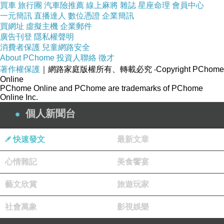
買車
旅行團
汽車險推薦
線上麻將
雜誌
星座命理
會員中心
一元簡訊
直播達人
數位憑證
企業簡訊
買網址
虛擬主機
企業郵件
廣告刊登
隱私權聲明
消費者保護
兒童網路安全
About PChome
投資人聯絡
徵才
著作權保護
｜網路家庭版權所有、轉載必究
‧Copyright PChome
Online
PChome Online and PChome are trademarks of PChome
Online Inc.
個人新聞台
快速發文
最新文章
心情雜記
美食饗宴
藝文欣賞
旅遊玩家
社會萬象
影視娛樂