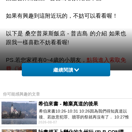
如果有興趣到這附近玩的，不妨可以看看喔！
以下是 桑空普萊斯飯店 - 普吉島 的介紹 如果也
跟我一樣喜歡不妨看看喔!
PS.若您家裡有0~4歲的小朋友，
點我進入索取免
費《迪士尼美語世界試用包》
繼續閱讀
↓↓↓限量特優價格按鈕↓↓↓
你可能感興趣的文章
希伯來書 - 離棄真道的後果
希伯來書10:26-10:31 10:26因為我們得知真道以
後、若故意犯罪、贖罪的祭就再沒有了． 10:27惟
2026-08-07
有戰懼等候審判和那燒滅眾敵人的烈火