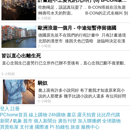
計畫趕不上變化的九州行 (8) B-CON環球塔
吃飽喝足，該認真玩耍了… B-CON塔就在活魚迴
轉壽司水天的對面。 B-CON的正式名稱叫 別
8 小時前
歐洲浪遊一個月 - 中途短暫停留德國
德國原先並不在我們的行程計畫中 只有計畫過境
北部的漢堡市 後因天色已昏暗 故臨時決定在漢
3 小時前
堡市吃晚餐和過夜
皆以直心出離生死
直心念我生已盡梵行已立所作已辦不受後有，直心念我已斷不復更斷。
9 小時前
騎奴
脆上面有許多小說同好 有了脆我才知道原來寫小
說的人那麼多 幾乎比讀小說的人還多 有位同好問
6 小時前
了一個問題 她說為什麼高中文學獎的
登入
註冊
PChome首頁
線上購物
24h購物
書店
露天拍賣
比比昂代購
新聞
/
氣象
股市
個人新聞台
廣告刊登
加入聯播網
全球購物
買賣租屋
支付連
國際連
Pi 拍錢包
旅遊
服務中心