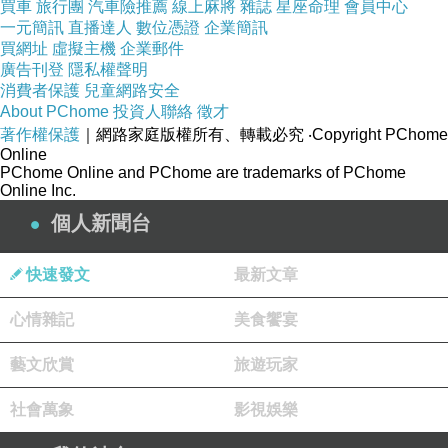
買車
旅行團
汽車險推薦
線上麻將
雜誌
星座命理
會員中心
一元簡訊
直播達人
數位憑證
企業簡訊
買網址
虛擬主機
企業郵件
廣告刊登
隱私權聲明
消費者保護
兒童網路安全
About PChome
投資人聯絡
徵才
著作權保護
｜網路家庭版權所有、轉載必究
‧Copyright PChome
Online
PChome Online and PChome are trademarks of PChome
Online Inc.
個人新聞台
快速發文
最新文章
心情雜記
美食饗宴
藝文欣賞
旅遊玩家
社會萬象
影視娛樂