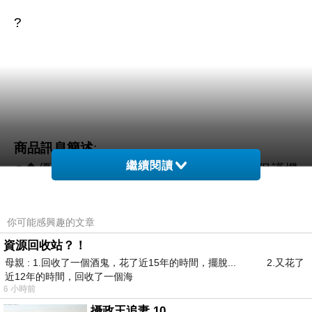
?
商品訊息簡述
:
繼續閱讀
⊕◆優質皮料完美包裹著您的愛機,全方位保護機
器免受灰塵、油污的侵擾
瘦身衣效果
你可能感興趣的文章
⊕◆皮套預留機器接口,裝機也可以正常操作，實
資源回收站？！
用方便
母親 : 1.回收了一個酒鬼，花了近15年的時間，擺脫... 2.又花了
⊕◆時尚的外形,簡潔大方,商務休閒樣樣適合
近12年的時間，回收了一個海
6 小時前
攝政王追妻 10