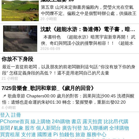
第五章 山河未定御書房偏殿內，熒瑩火光在空氣
中閃爍不定。偏殿之中是個暫時辦公處，供攝政王
20 小時前
於皇宮內廷裡處理公務已然很多年。房內
沈默《超能水滸：魯達傳》電子書，暗黑宇宙新章，一一五年八月璀璨上架！
本書特色 《超能水滸》暗黑宇宙新章再開！ 武
《印象深刻3C》 FujiXerox 富士全錄CT350569
俠、奇幻與間諜小說的撞擊與相容！！ 《超能水
2026-08-09
滸》系列第四部
紅 環保碳粉匣
你放不下身段
【Logitech羅技】K120 有線鍵盤USB 接頭
最近一直從前老闆，以及朋友的前老闆聽到這句話:“你沒有放下你的身
Transcend 創見 64G microSD 633X UHS-I
段” 怎樣定義身段的高低？！還不是用老闆自己的尺去量
Class10 U3 記憶卡(95MB-s)
21 小時前
CANON MG2470 多功能複合機
7/25音樂會_歌詞和章節_《歲月的回音》
📌 歌曲章節 Chapters00:00​ 歲月的對答：因果與流沙00:45​ 洗禮與醒
日本TANITA十合一女性減重模式體組成計
悟：遺憾也是命運的朱砂01:30​ 轉念：緊握雙拳，重新出發02:20
BC750-咖啡
4 小時前
登入
註冊
PChome首頁
線上購物
24h購物
書店
露天拍賣
比比昂代購
新聞
/
氣象
股市
個人新聞台
廣告刊登
加入聯播網
全球購物
買賣租屋
支付連
國際連
Pi 拍錢包
旅遊
服務中心