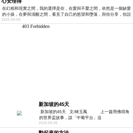
心安理得
在幻相和現實之間，我的選擇是你，在愛與不愛之間，依然是一個缺愛
的小孩，在夢與清醒之間，看見了自己的慾望和墮落，與你分享，你説
2026-08-06
新加坡的45天
新加坡的45天 文/林玉鳳 上一篇用佛得角
的世界盃故事，談「中葡平台」這
2026-08-06
動起來的方法