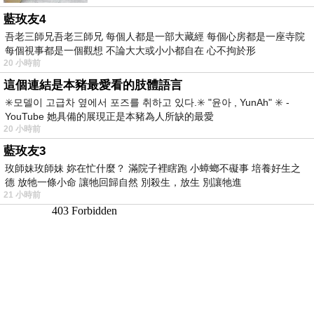
藍玫友4
吾老三師兄吾老三師兄 每個人都是一部大藏經 每個心房都是一座寺院
每個視事都是一個觀想 不論大大或小小都自在 心不拘於形
20 小時前
這個連結是本豬最愛看的肢體語言
✳️모델이 고급차 옆에서 포즈를 취하고 있다.✳️ "윤아 , YunAh" ✳️ -
YouTube 她具備的展現正是本豬為人所缺的最愛
20 小時前
藍玫友3
玫師妹玫師妹 妳在忙什麼？ 滿院子裡瞎跑 小蟑螂不礙事 培養好生之
德 放牠一條小命 讓牠回歸自然 別殺生，放生 別讓牠進
21 小時前