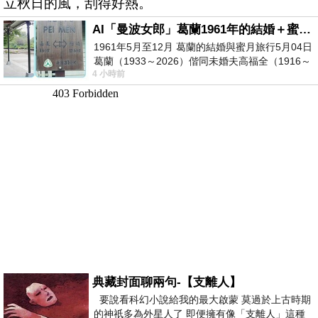
立秋日的風，刮得好熱。
AI「曼波女郎」葛蘭1961年的結婚＋蜜月旅行 #戀上老電影 #葛蘭 #粟子
1961年5月至12月 葛蘭的結婚與蜜月旅行5月04日
葛蘭（1933～2026）偕同未婚夫高福全（1916～
4 小時前
2004）乘郵輪赴倫敦6月15日於英國倫敦St.S
典藏封面聊兩句-【支離人】
要說看科幻小說給我的最大啟蒙 莫過於上古時期
的神祇多為外星人了 即便擁有像「支離人」這種