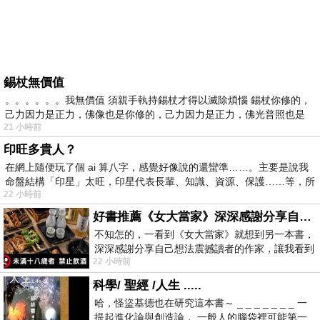
錫杖無價值
。。。。。。我無價值 須親手執持錫杖才得以滅除煩惱 錫杖你修的，
己力因力是正力，佛像也是你修的，己力因力是正力，佛光普照也是
21 小時前
印旺多貴人？
在網上隨便玩了個 ai 算八字，感覺好像說的還蠻準……。主要是說我
命盤結構「印星」太旺，印星代表長輩、知識、資源、保護……等，所
22 小時前
好書推薦《女大當家》深深感謝分享自己想法震撼讀者的作家，讓我看到不同樣貌的家庭！
不知怎的，一看到《女大當家》就想到另一本書，
深深感謝分享自己想法震撼讀者的作家，讓我看到
22 小時前
不同樣貌的家庭！ 《女大
科學/ 聖經 /人生 .....
哈，怪盜基德也在研究這本書～ _ _ _ _ _ _ _ 一
提起進化論與創造論， 一般人的腦袋裡可能第一