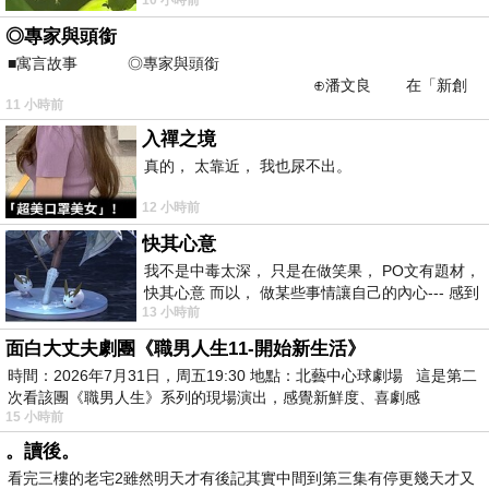
不是我的工作啊。 真
◎專家與頭銜
■寓言故事 ◎專家與頭銜
⊕潘文良 在「新創
11 小時前
之谷」裡——
入禪之境
真的， 太靠近， 我也尿不出。
12 小時前
快其心意
我不是中毒太深， 只是在做笑果， PO文有題材，
快其心意 而以， 做某些事情讓自己的內心--- 感到
13 小時前
愉快。
面白大丈夫劇團《職男人生11-開始新生活》
時間：2026年7月31日，周五19:30 地點：北藝中心球劇場 這是第二
次看該團《職男人生》系列的現場演出，感覺新鮮度、喜劇感
15 小時前
。讀後。
看完三樓的老宅2雖然明天才有後記其實中間到第三集有停更幾天才又