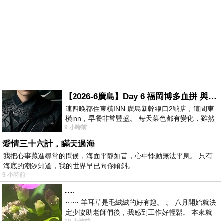
【2026-6廣島】Day 6 福岡博多血拼 與機場接送少年司機深夜對談
連四晚都住東橫INN 廣島新幹線口2號店，這間東
橫inn，早餐非常豐盛。 每天菜色都有變化，雖然
9 小時前
看到工作人員拿出料理包加熱，但
愛情三十六計，瞞天過海
我把心事藏進尋常的問候，海面平靜如昔，心中悸動無法平息。 只有
海底的潮汐知道，我的世界早已向你傾斜。
9 小時前
….
⋯⋯ 羊耳草是毛絨絨的好有趣。 。 八月開始就決
定少協助老師們後，我感到工作好輕鬆。 本來就
10 小時前