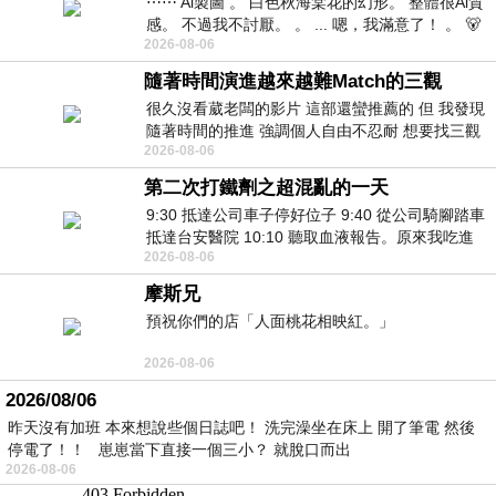
⋯⋯ Ai製圖 。 白色秋海棠花的幻形。 整體很Ai質
感。 不過我不討厭。 。 ... 嗯，我滿意了！ 。 🐻
2026-08-06
昨中
隨著時間演進越來越難Match的三觀
很久沒看葳老闆的影片 這部還蠻推薦的 但 我發現
隨著時間的推進 強調個人自由不忍耐 想要找三觀
2026-08-06
接近的不要說對象 連朋友都超
第二次打鐵劑之超混亂的一天
9:30 抵達公司車子停好位子 9:40 從公司騎腳踏車
抵達台安醫院 10:10 聽取血液報告。原來我吃進
2026-08-06
去的 B12 彌可保並非沒有吸收而是超
摩斯兄
預祝你們的店「人面桃花相映紅。」
2026-08-06
2026/08/06
昨天沒有加班 本來想說些個日誌吧！ 洗完澡坐在床上 開了筆電 然後
停電了！！ 崽崽當下直接一個三小？ 就脫口而出
2026-08-06