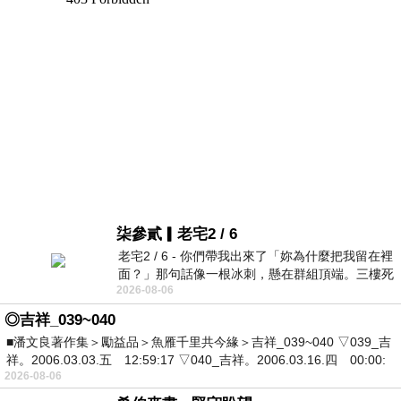
柒參貳▎老宅2 / 6
老宅2 / 6 - 你們帶我出來了「妳為什麼把我留在裡
面？」那句話像一根冰刺，懸在群組頂端。三樓死
2026-08-06
死盯著照片裡的人。那個人確實站在
◎吉祥_039~040
■潘文良著作集＞勵益品＞魚雁千里共今緣＞吉祥_039~040 ▽039_吉
祥。2006.03.03.五 12:59:17 ▽040_吉祥。2006.03.16.四 00:00:
2026-08-06