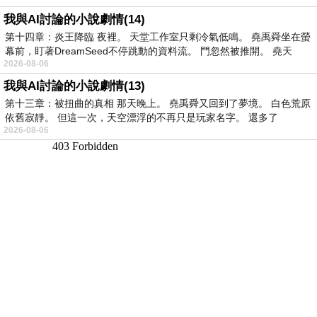
我與AI討論的小說劇情(14)
第十四章：炎王降臨 夜裡。 天堂工作室只剩冷氣低鳴。 堯禹舜坐在螢
幕前，盯著DreamSeed不停跳動的資料流。 門忽然被推開。 堯天
2026-08-06
我與AI討論的小說劇情(13)
第十三章：被扭曲的真相 那天晚上。 堯禹舜又回到了夢境。 白色荒原
依舊寂靜。 但這一次，天空漂浮的不再只是玩家名字。 還多了
2026-08-06