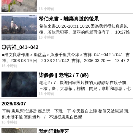
16 小時前
希伯來書 - 離棄真道的後果
希伯來書10:26-10:31 10:26因為我們得知真道以
後、若故意犯罪、贖罪的祭就再沒有了． 10:27惟
16 小時前
有戰懼等候審判和那燒滅眾敵人的烈火
◎吉祥_041~042
■潘文良著作集＞勵益品＞魚雁千里共今緣＞吉祥_041~042 ▽041_吉
祥。2006.03.19.日 20:33:21▽042_吉祥。2006.03.20.一 13:47:2
16 小時前
柒參參▎老宅2 / 7 (終)
老宅2 / 7 - 歡迎回家照片裡的人靜靜站在鏡子前。
三樓，廄，大崽蕥，柳橘，閆兒，摩斯和崽崽，七
16 小時前
個人整整齊齊地站在鏡框之外，如同
2026/08/07
平時 崽崽幫忙過磅 都是玩一下玩一下 今天親自上陣 整個又被崽崽 玩
到水泄不通 塞到爆炸 / 不過從崽崽自己親
16 小時前
我的活動假牙