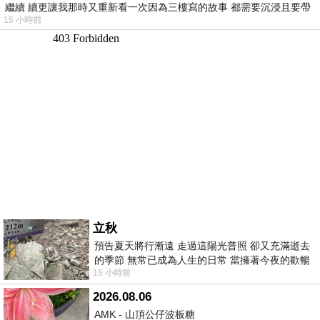
繼續 續更讓我那時又重新看一次因為三樓寫的故事 都需要沉浸且要帶
15 小時前
有
立秋
預告夏天將行漸遠 走過這陽光普照 卻又充滿逝去
的季節 無常已成為人生的日常 當擁著今夜的歡暢
15 小時前
舒心 轉眼驟成昨日 而明晨 太陽
2026.08.06
AMK - 山頂公仔波板糖