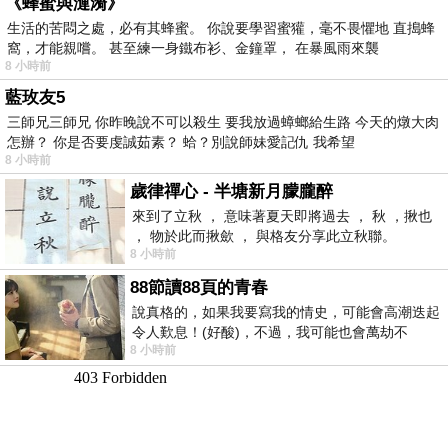
《蜂蜜與漣漪》
生活的苦悶之處，必有其蜂蜜。 你說要學習蜜獾，毫不畏懼地 直搗蜂
窩，才能親嚐。 甚至練一身鐵布衫、金鐘罩， 在暴風雨來襲
8 小時前
藍玫友5
三師兄三師兄 你昨晚說不可以殺生 要我放過蟑螂給生路 今天的燉大肉
怎辦？ 你是否要虔誠茹素？ 蛤？別說師妹愛記仇 我希望
8 小時前
歲律禪心 - 半塘新月朦朧醉
來到了立秋 ， 意味著夏天即將過去 ， 秋 ，揪也
， 物於此而揪歛 ， 與格友分享此立秋聯。
8 小時前
88節讀88頁的青春
說真格的，如果我要寫我的情史，可能會高潮迭起
令人歎息！(好酸)，不過，我可能也會萬劫不
8 小時前
復...，每天跪鍵盤還是被判了花心的罪