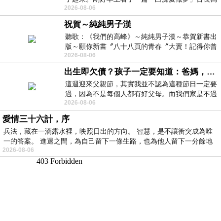
2026-08-06
的貼文，在回顧年輕時瘋狂愛上
祝賀～純純男子漢
聽歌：《我們的高峰》～純純男子漢～恭賀新書出
版～願你新書〞八十八頁的青春〞大賣！記得你曾
2026-08-06
經在我的版留言…「好讚的圖^^感覺大家
出生即欠債？孩子一定要知道：爸媽，其實我不欠你們
這週迎來父親節，其實我並不認為這種節日一定要
過，因為不是每個人都有好父母。而我們家是不過
2026-08-06
節的，平時也沒什麼儀式感，生活趨近冷
愛情三十六計，序
兵法，藏在一滴露水裡，映照日出的方向。 智慧，是不讓衝突成為唯
一的答案。 進退之間，為自己留下一條生路，也為他人留下一分餘地
2026-08-06