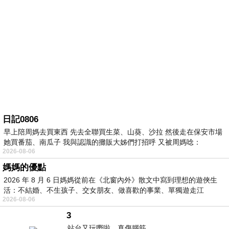
日記0806
早上陪周媽去買東西 先去全聯買生菜、山葵、沙拉 然後走在保安市場
她買番茄、南瓜子 我與認識的攤販大姊們打招呼 又被周媽唸：
2026-08-06
媽媽的優點
2026 年 8 月 6 日媽媽從前在《北窗內外》散文中寫到理想的遊俠生
活：不結婚、不生孩子、交女朋友、做喜歡的事業、單獨遊走江
2026-08-06
湖⋯⋯，
3
站台又玩嘢啦。真傷腦筋。