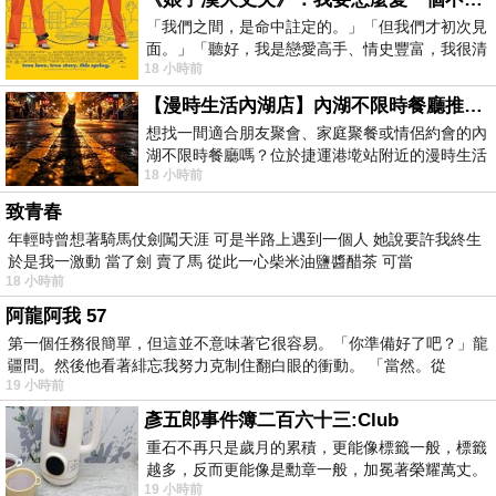
「我們之間，是命中註定的。」「但我們才初次見
面。」「聽好，我是戀愛高手、情史豐富，我很清
18 小時前
楚這種感覺，你我之間的那種感覺，現
【漫時生活內湖店】內湖不限時餐廳推薦｜捷運港墘站美食，聚餐、約會、家庭聚會首選，正餐甜點一次滿足
想找一間適合朋友聚會、家庭聚餐或情侶約會的內
湖不限時餐廳嗎？位於捷運港墘站附近的漫時生活
18 小時前
內湖店，從捷運站步行約4分鐘即可抵
致青春
年輕時曾想著騎馬仗劍闖天涯 可是半路上遇到一個人 她說要許我終生
於是我一激動 當了劍 賣了馬 從此一心柴米油鹽醬醋茶 可當
18 小時前
阿龍阿我 57
第一個任務很簡單，但這並不意味著它很容易。「你準備好了吧？」龍
疆問。然後他看著緋忘我努力克制住翻白眼的衝動。 「當然。從
19 小時前
彥五郎事件簿二百六十三:Club
重石不再只是歲月的累積，更能像標籤一般，標籤
越多，反而更能像是勳章一般，加冕著榮耀萬丈。
19 小時前
習慣一如縱容，成了再難輕輕放下的罪證