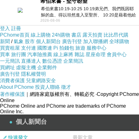
希伯來書 - 堅守盼望
希伯來書10:19-10:25 10:19弟兄們、我們既因耶
穌的血、得以坦然進入至聖所、 10:20是藉着他給
2026-08-06
我們開了一條又新又活的路從幔子經過
登入
註冊
PChome首頁
線上購物
24h購物
書店
露天拍賣
比比昂代購
新聞
/
氣象
股市
個人新聞台
廣告刊登
加入聯播網
全球購物
買賣租屋
支付連
國際連
Pi 拍錢包
旅遊
服務中心
買車
旅行團
汽車險推薦
線上麻將
雜誌
星座命理
會員中心
一元簡訊
直播達人
數位憑證
企業簡訊
買網址
虛擬主機
企業郵件
廣告刊登
隱私權聲明
消費者保護
兒童網路安全
About PChome
投資人聯絡
徵才
著作權保護
｜網路家庭版權所有、轉載必究
‧Copyright PChome
Online
PChome Online and PChome are trademarks of PChome
Online Inc.
個人新聞台
快速發文
最新文章