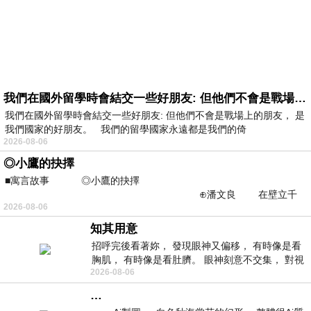
我們在國外留學時會結交一些好朋友: 但他們不會是戰場上的朋友
我們在國外留學時會結交一些好朋友: 但他們不會是戰場上的朋友， 是
我們國家的好朋友。 我們的留學國家永遠都是我們的倚
2026-08-06
◎小鷹的抉擇
■寓言故事 ◎小鷹的抉擇
⊕潘文良 在壁立千
2026-08-06
仞的懸崖上，有一座遮天蔽
知其用意
招呼完後看著妳， 發現眼神又偏移， 有時像是看
胸肌， 有時像是看肚臍。 眼神刻意不交集， 對視
2026-08-06
視線不對齊， 讓我很難不
…