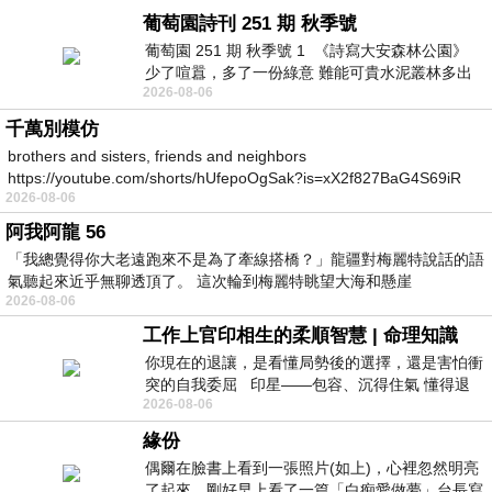
葡萄園詩刊 251 期 秋季號
葡萄園 251 期 秋季號 1 《詩寫大安森林公園》
少了喧囂，多了一份綠意 難能可貴水泥叢林多出
2026-08-06
一
千萬別模仿
brothers and sisters, friends and neighbors
https://youtube.com/shorts/hUfepoOgSak?is=xX2f827BaG4S69iR
2026-08-06
https
阿我阿龍 56
「我總覺得你大老遠跑來不是為了牽線搭橋？」龍疆對梅麗特說話的語
氣聽起來近乎無聊透頂了。 這次輪到梅麗特眺望大海和懸崖
2026-08-06
工作上官印相生的柔順智慧 | 命理知識
你現在的退讓，是看懂局勢後的選擇，還是害怕衝
突的自我委屈 印星——包容、沉得住氣 懂得退
2026-08-06
一步觀察，不會
緣份
偶爾在臉書上看到一張照片(如上)，心裡忽然明亮
了起來。剛好早上看了一篇「白痴愛做夢」台長寫