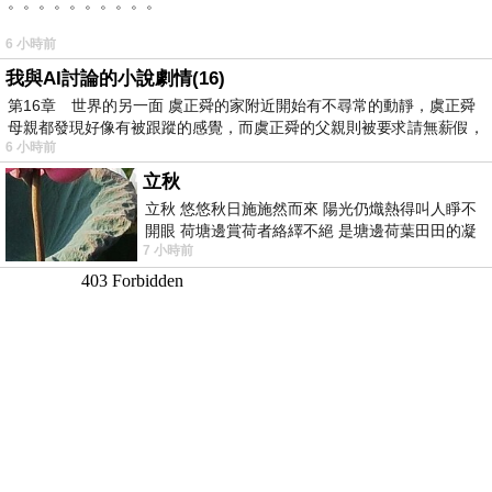
。。。。。。。。。。
6 小時前
我與AI討論的小說劇情(16)
第16章 世界的另一面 虞正舜的家附近開始有不尋常的動靜，虞正舜
母親都發現好像有被跟蹤的感覺，而虞正舜的父親則被要求請無薪假，
6 小時前
立秋
立秋 悠悠秋日施施然而來 陽光仍熾熱得叫人睜不
開眼 荷塘邊賞荷者絡繹不絕 是塘邊荷葉田田的凝
7 小時前
望 風中飄逸的是映日荷花別樣紅