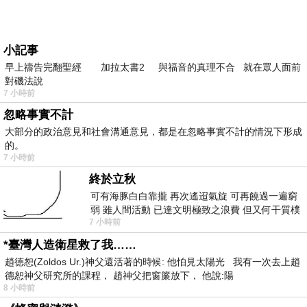
小記事
早上禱告完翻聖經 加拉太書2 與福音的真理不合 就在眾人面前
對磯法說
7 小時前
忽略事實不計
大部分的政治意見和社會溝通意見，都是在忽略事實不計的情況下形成
的。
7 小時前
終於立秋
可有海豚白白靠攏 再次遙迢氣旋 可再饒過一遍窮
弱 雖人間活動 已達文明極致之浪費 但又何干質樸
7 小時前
者 只能白白陪葬
*臺灣人造衛星救了我……
趙德恕(Zoldos Ur.)神父還活著的時候: 他怕見太陽光 我有一次去上趙
德恕神父研究所的課程， 趙神父把窗簾放下， 他說:陽
8 小時前