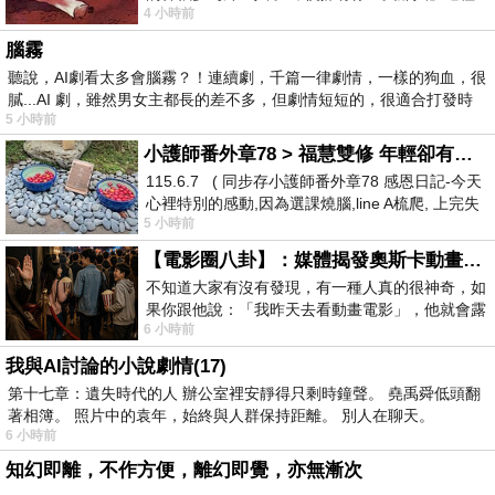
4 小時前
驚世駭俗的神通法門 也未必讀
腦霧
聽說，AI劇看太多會腦霧？！連續劇，千篇一律劇情，一樣的狗血，很
膩...AI 劇，雖然男女主都長的差不多，但劇情短短的，很適合打發時
5 小時前
小護師番外章78 > 福慧雙修 年輕卻有個老靈魂 ㄑ金剛經〉podcast
115.6.7 ( 同步存小護師番外章78 感恩日記-今天
心裡特別的感動,因為選課燒腦,line A梳爬, 上完失
5 小時前
智課的她,特來傾
【電影圈八卦】：媒體揭發奧斯卡動畫項目投票醜聞！好萊塢為什麼看不起動畫電影？
不知道大家有沒有發現，有一種人真的很神奇，如
果你跟他說：「我昨天去看動畫電影」，他就會露
6 小時前
出一種慈祥的微笑，然後問你是不是陪小
我與AI討論的小說劇情(17)
第十七章：遺失時代的人 辦公室裡安靜得只剩時鐘聲。 堯禹舜低頭翻
著相簿。 照片中的袁年，始終與人群保持距離。 別人在聊天。
6 小時前
知幻即離，不作方便，離幻即覺，亦無漸次