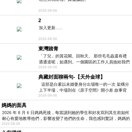
2026-08-06
2
加入更新......
2026-08-06
東灣踏青
「了兒」的賞花閣。回秋天。 那些毛毛蟲還有禮
遇通道呢，如遇到。一個園區的工作人員撿給我們
2026-08-06
細賞。
典藏封面聊兩句-【天外金球】
這部是白素以未婚妻身分出場唯一的一次 架構分
上下半場，中場則在《原子空間》開小差 故事背
2026-08-06
景影射西藏境外流亡 地下組織
媽媽的面具
2026 年 8 月 6 日媽媽死後，每當讀到她的學生和好友寫到其生前如何
耐心有愛地教導他們，影響改變了他們的生命，我也感到驚訝，媽媽的
2026-08-06