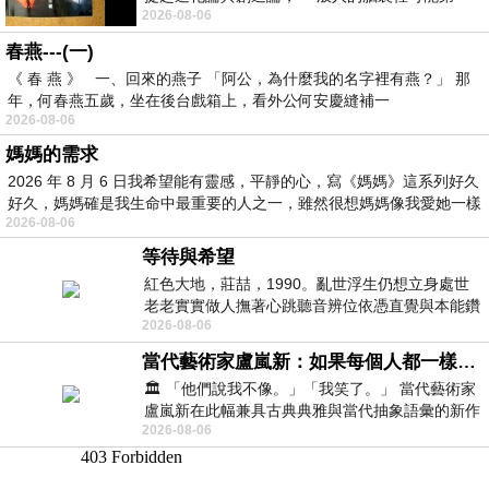
2026-08-06
時間就有「 進化論很科
春燕---(一)
《 春 燕 》 一、回來的燕子 「阿公，為什麼我的名字裡有燕？」 那
年，何春燕五歲，坐在後台戲箱上，看外公何安慶縫補一
2026-08-06
媽媽的需求
2026 年 8 月 6 日我希望能有靈感，平靜的心，寫《媽媽》這系列好久
好久，媽媽確是我生命中最重要的人之一，雖然很想媽媽像我愛她一樣
2026-08-06
等待與希望
紅色大地，莊喆，1990。亂世浮生仍想立身處世
老老實實做人撫著心跳聽音辨位依憑直覺與本能鑽
2026-08-06
向裂隙的亮處探索另一個心聲另一個共鳴的
當代藝術家盧嵐新：如果每個人都一樣，這世界該有多無聊？
🏛️ 「他們說我不像。」「我笑了。」 當代藝術家
盧嵐新在此幅兼具古典典雅與當代抽象語彙的新作
2026-08-06
中，以沈靜的藍色空間為背景，描繪了