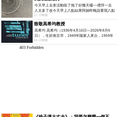
今天早上去拿活動假了拖了好幾天囉~~禮拜一去
人太多了改今天早上八點結果阿姊昨晚說要我八點
17 小時前
去西螺農會~回到莿桐都8點半多了
致敬高希均教授
高希均 高希均（1936年4月16日—2026年8月6
日），生於南京市，1949年隨家人來台，1959年
18 小時前
赴美深造並取得經濟發展博士學位。曾任
《娘子漢大丈夫》：我要怎麼愛一個不存在的人？