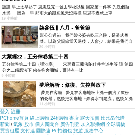
有彈性
色
話說 早上太早起了 崽崽送完一號去學校以後 回家第一件事 先洗個熱
水澡 因為一早 那雨大的跟颱風天沒兩樣 崽崽不過就上車
19 小時前
柒參伍▎八月 - 爸爸節
幫公公過節，我們帶公婆去吃三合院，是港式粵
菜。以為父親節當天過後，人會少，結果是我們自
20 小時前
己想多了。人陸續地進，滿滿都是人，個人
大藏經22，五分律卷第二十四
五分律卷第二十四（彌沙塞） 宋罽賓三藏佛陀什共竺道生等 譯 第四
分之二羯磨法下 佛在拘舍彌城，爾時有一比
9 小時前
夢境解析：修復、失控與放下
夢見在客廳 夢見在客廳地板上洗一個沾了灰粉
的瓷器，然後把客廳地上弄得水到處流，然後又洗
11 小時前
一頂棒球潮帽，後來發現帽
登入
註冊
PChome首頁
線上購物
24h購物
書店
露天拍賣
比比昂代購
新聞
/
氣象
股市
個人新聞台
廣告刊登
加入聯播網
全球購物
買賣租屋
支付連
國際連
Pi 拍錢包
旅遊
服務中心