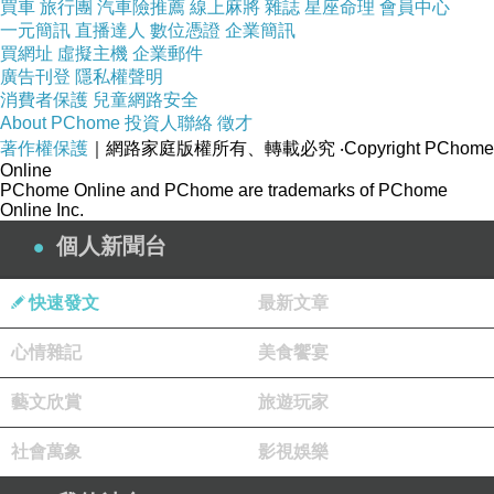
買車
旅行團
汽車險推薦
線上麻將
雜誌
星座命理
會員中心
一元簡訊
直播達人
數位憑證
企業簡訊
買網址
虛擬主機
企業郵件
廣告刊登
隱私權聲明
消費者保護
兒童網路安全
About PChome
投資人聯絡
徵才
著作權保護
｜網路家庭版權所有、轉載必究
‧Copyright PChome
Online
PChome Online and PChome are trademarks of PChome
Online Inc.
個人新聞台
快速發文
最新文章
心情雜記
美食饗宴
藝文欣賞
旅遊玩家
社會萬象
影視娛樂