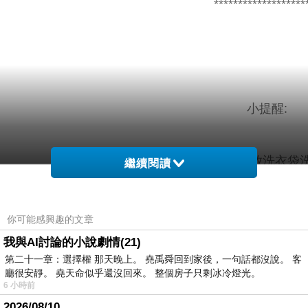
*******************
小提醒:
建議單獨洗滌，手洗或放洗衣袋洗
繼續閱讀
你可能感興趣的文章
材質彈
色
配
我與AI討論的小說劇情(21)
第二十一章：選擇權 那天晚上。 堯禹舜回到家後，一句話都沒說。 客
性
系
件
廳很安靜。 堯天命似乎還沒回來。 整個房子只剩冰冷燈光。
6 小時前
100?，
3
無
2026/08/10