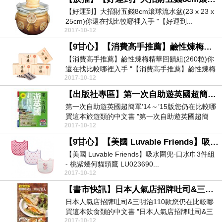
【好運到】大招財五錢8cm滾球流水盆(23 x 23 x
25cm)你還在找比較哪裡入手 "【好運到...
2017-10-12
【9甘心】【消費高手推薦】鹼性煉梅精華回饋組(260粒)
【消費高手推薦】鹼性煉梅精華回饋組(260粒)你
還在找比較哪裡入手 "【消費高手推薦】鹼性煉梅
2017-10-12
精華回...
【出版社專區】第一次自助遊英國超簡單’14～’15版
第一次自助遊英國超簡單’14～’15版您仍在比較哪
買這本旅遊類的中文書 "第一次自助遊英國超簡
2017-10-12
單’1...
【9甘心】【美國 Luvable Friends】吸水圍兜-口水巾3件組 - 桃紫幾何貓頭鷹 LU0236900(快速到貨)
【美國 Luvable Friends】吸水圍兜-口水巾3件組
- 桃紫幾何貓頭鷹 LU023690...
2017-10-12
【書市快訊】日本人氣店招牌吐司&三明治110款
日本人氣店招牌吐司&三明治110款您仍在比較哪
買這本飲食類的中文書 "日本人氣店招牌吐司&三
2017-10-12
明治11...