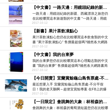
【中文書】一路天邊：用鏡頭紀錄的新疆、西藏漂浪之旅
一路天邊：用鏡頭紀錄的新疆、西藏漂浪之旅您仍
在比較哪買這本旅遊類的中文書 "一路天邊：用鏡
2017-10-12
頭紀錄的新...
【新書】果汁茶飲凍點心
果汁茶飲凍點心您仍在比較哪買這本飲食類的中文
書 "果汁茶飲凍點心" 售價最超值嗎?雖然各大網路
2017-10-12
書局均...
【中文書】我的台東夢
我的台東夢您仍在比較哪買這本心理勵志類的中文
書 "我的台東夢" 售價最超值嗎?雖然各大網路書局
2017-10-12
均有販...
【今日開賣】宜蘭賞鯨龜山島售票處-不分平假日！我的老天鵝啊～超便宜賞鯨專案$折扣$
最近想要入手 宜蘭賞鯨龜山島售票處-不分平假
日！我的老天鵝啊～超便宜賞鯨專案 在FB上的爆
2017-10-12
廢公社跟一...
【一日限定】會跳舞的大象：林裕森的葡萄酒短篇
會跳舞的大象：林裕森的葡萄酒短篇您仍在比較哪