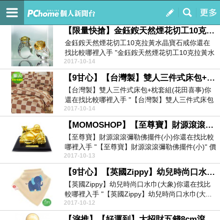
20171013N
訂閱
我的
【限量快搶】金鈺銨天然煙花切工10克拉黃水晶寶石戒
金鈺銨天然煙花切工10克拉黃水晶寶石戒你還在
找比較哪裡入手 "金鈺銨天然煙花切工10克拉黃水
2017-10-14
晶寶石戒...
【9甘心】【台灣製】雙人三件式床包+枕套組(花田喜事)
【台灣製】雙人三件式床包+枕套組(花田喜事)你
還在找比較哪裡入手 "【台灣製】雙人三件式床包
2017-10-14
+枕套組...
【MOMOSHOP】【至尊寶】財源滾滾彌勒佛擺件(小)
【至尊寶】財源滾滾彌勒佛擺件(小)你還在找比較
哪裡入手 "【至尊寶】財源滾滾彌勒佛擺件(小)" 價
2017-10-13
格...
【9甘心】【英國Zippy】幼兒時尚口水巾(大象)
【英國Zippy】幼兒時尚口水巾(大象)你還在找比
較哪裡入手 "【英國Zippy】幼兒時尚口水巾(大...
2017-10-12
【淚推】【好運到】大招財五錢8cm滾球流水盆(23 x 23 x 25cm)