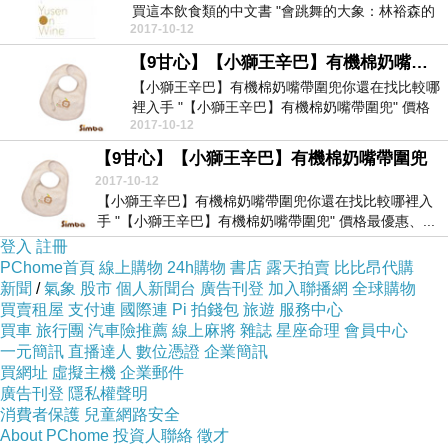
買這本飲食類的中文書 "會跳舞的大象：林裕森的
2017-10-12
葡萄酒短篇...
【9甘心】【小獅王辛巴】有機棉奶嘴帶圍兜@E@@E@
【小獅王辛巴】有機棉奶嘴帶圍兜你還在找比較哪
裡入手 "【小獅王辛巴】有機棉奶嘴帶圍兜" 價格
2017-10-12
最優惠、...
【9甘心】【小獅王辛巴】有機棉奶嘴帶圍兜
2017-10-12
【小獅王辛巴】有機棉奶嘴帶圍兜你還在找比較哪裡入
手 "【小獅王辛巴】有機棉奶嘴帶圍兜" 價格最優惠、...
登入
註冊
PChome首頁
線上購物
24h購物
書店
露天拍賣
比比昂代購
新聞
/
氣象
股市
個人新聞台
廣告刊登
加入聯播網
全球購物
買賣租屋
支付連
國際連
Pi 拍錢包
旅遊
服務中心
買車
旅行團
汽車險推薦
線上麻將
雜誌
星座命理
會員中心
一元簡訊
直播達人
數位憑證
企業簡訊
買網址
虛擬主機
企業郵件
廣告刊登
隱私權聲明
消費者保護
兒童網路安全
About PChome
投資人聯絡
徵才