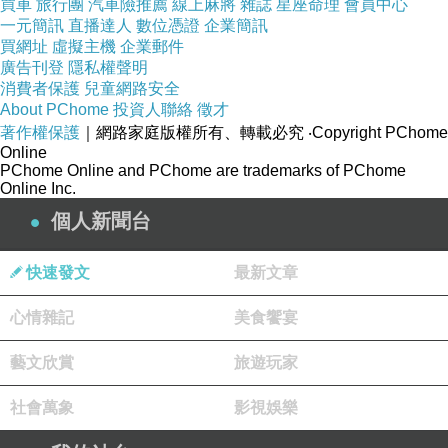
買車
旅行團
汽車險推薦
線上麻將
雜誌
星座命理
會員中心
擁有不同風味、香氣、和功效的花草茶，可以豐
一元簡訊
直播達人
數位憑證
企業簡訊
富您的心靈，優雅您的生活。
買網址
虛擬主機
企業郵件
廣告刊登
隱私權聲明
消費者保護
兒童網路安全
對於長時間坐在電腦桌前的電腦族，常有口乾舌
About PChome
投資人聯絡
徵才
著作權保護
｜網路家庭版權所有、轉載必究
‧Copyright PChome
燥、憋尿的情形，可以喝杯菊花決明子枸杞茶，
Online
有鬆弛神經和明目等功效。玫瑰花、茉莉和菩提
PChome Online and PChome are trademarks of PChome
Online Inc.
子花則有養顏美白的效果，而薰衣草有抒壓的療
個人新聞台
效，各種花草茶等您來體驗。
快速發文
最新文章
此外，本書還要教您如何做出美味又可口的果
凍，風貌多樣的果凍如茶凍、奶凍、酒凍、花果
心情雜記
美食饗宴
凍，是廣受大眾歡迎的休閒食品，自己動手做安
藝文欣賞
旅遊玩家
全又健康，是老少咸宜的清涼美食，做果凍不失
敗的八大秘技，您不可不知，還介紹四種不同成
社會萬象
影視娛樂
分卻可做出各式QQ果凍的膠凍粉讓您選擇，千