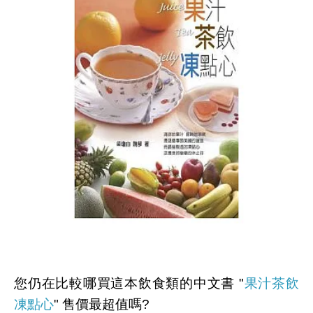
您仍在比較哪買這本飲食類的中文書 "
果汁茶飲
凍點心
" 售價最超值嗎?