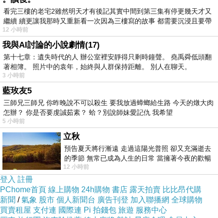
看完三樓的老宅2雖然明天才有後記其實中間到第三集有停更幾天才又
繼續 續更讓我那時又重新看一次因為三樓寫的故事 都需要沉浸且要帶
12 小時前
有
我與AI討論的小說劇情(17)
果汁可以幫助消化、潤腸道、補充膳食中不足的
第十七章：遺失時代的人 辦公室裡安靜得只剩時鐘聲。 堯禹舜低頭翻
營養，許多不喜歡喝白開水的人，果汁的口感不
著相簿。 照片中的袁年，始終與人群保持距離。 別人在聊天。
3 小時前
僅優於白開水，亦可補充身體所需的水分，提高
藍玫友5
身體所需的飲水量。何況每種水果的成分都具有
三師兄三師兄 你昨晚說不可以殺生 要我放過蟑螂給生路 今天的燉大肉
不同的營養值，例如維生素、礦物質、糖分和膳
怎辦？ 你是否要虔誠茹素？ 蛤？別說師妹愛記仇 我希望
5 小時前
食纖維中的果膠等，即使打成果汁也都可以保
立秋
留，比起喝白開水或是一些毫無營養的碳酸飲料
預告夏天將行漸遠 走過這陽光普照 卻又充滿逝去
來說，現打的新鮮果汁是最好的選擇。
的季節 無常已成為人生的日常 當擁著今夜的歡暢
12 小時前
舒心 轉眼驟成昨日 而明晨 太陽
登入
註冊
若是覺得光喝果汁還不過癮，不妨試試泡一杯花
PChome首頁
線上購物
24h購物
書店
露天拍賣
比比昂代購
草茶，因為喝花茶不但可以舒緩情緒，更有美容
新聞
/
氣象
股市
個人新聞台
廣告刊登
加入聯播網
全球購物
買賣租屋
養顏的效果，是時下許多愛美女性的最愛，各款
支付連
國際連
Pi 拍錢包
旅遊
服務中心