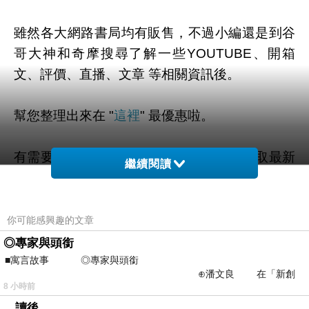
雖然各大網路書局均有販售，不過小編還是到谷
哥大神和奇摩搜尋了解一些YOUTUBE、開箱
文、評價、直播、文章 等相關資訊後。
幫您整理出來在 "
這裡
" 最優惠啦。
有需要的粉粉可以點擊連結或按鈕就能獲取最新
繼續閱讀
的優惠折扣訊息啦~
你可能感興趣的文章
◎專家與頭銜
=>點此取得優惠<=
■寓言故事 ◎專家與頭銜
⊕潘文良 在「新創
8 小時前
之谷」裡——
。讀後。