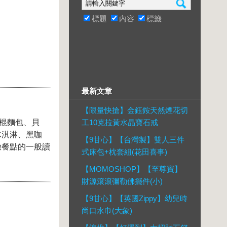
標題
內容
標籤
最新文章
【限量快搶】金鈺銨天然煙花切
棍麵包、貝
工10克拉黃水晶寶石戒
冰淇淋、黑咖
【9甘心】【台灣製】雙人三件
緻餐點的一般讀
式床包+枕套組(花田喜事)
【MOMOSHOP】【至尊寶】
財源滾滾彌勒佛擺件(小)
【9甘心】【英國Zippy】幼兒時
尚口水巾(大象)