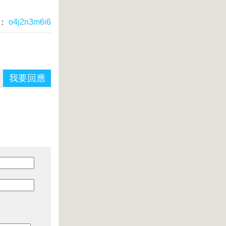
：
o4j2n3m6i6
我要回應