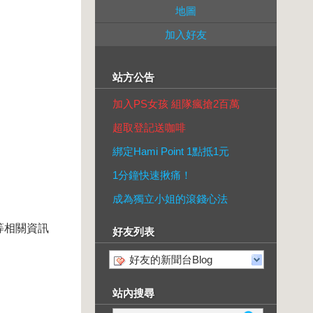
地圖
加入好友
站方公告
加入PS女孩 組隊瘋搶2百萬
超取登記送咖啡
綁定Hami Point 1點抵1元
1分鐘快速揪痛！
成為獨立小姐的滾錢心法
等相關資訊
好友列表
好友的新聞台Blog
站內搜尋