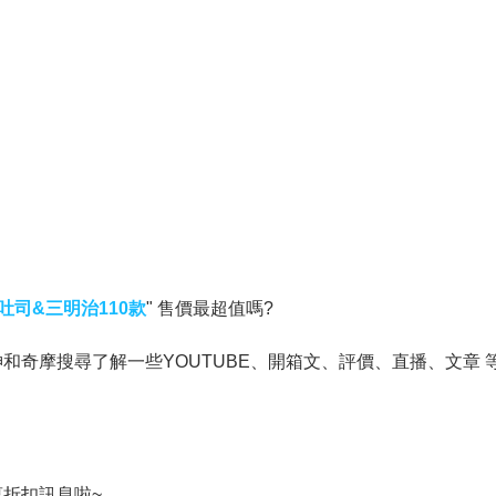
吐司&三明治110款
" 售價最超值嗎?
奇摩搜尋了解一些YOUTUBE、開箱文、評價、直播、文章 
折扣訊息啦~