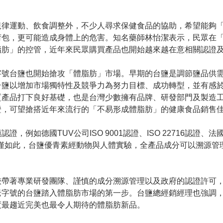
規律運動、飲食調整外，不少人尋求保健食品的協助，希望能夠
荷包，更可能造成身體上的危害。知名藥師林怡潔表示，民眾在
脂肪」的控管，近年來民眾購買產品也開始越來越在意相關認證
字號台鹽也開始搶攻「體脂肪」市場。早期的台鹽是調節鹽品供
台鹽以增加市場獨特性及競爭力為努力目標、成功轉型，並有感
質產品打下良好基礎，也是台灣少數擁有品牌、研發部門及製造
證，可望搶搭近年來流行的「不易形成體脂肪」的健康食品銷售
例如德國TUV公司ISO 9001認證、ISO 22716認證、
證。不僅如此，台鹽優青素經動物與人體實驗，全產品成分可以溯源
挾帶著專業研發團隊、謹慎的成分溯源管理以及政府的認證許可
老字號的台鹽踏入體脂肪市場的第一步。台鹽總經銷經理也強調
度最趨近完美也最令人期待的體脂肪新品。