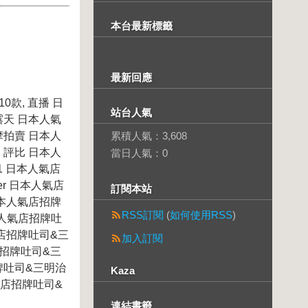
本台最新標籤
最新回應
0款, 直播 日
站台人氣
露天 日本人氣
摩拍賣 日本人
累積人氣：
3,608
 評比 日本人
當日人氣：
0
1 日本人氣店
er 日本人氣店
訂閱本站
日本人氣店招牌
RSS訂閱
(
如何使用RSS
)
日本人氣店招牌吐
氣店招牌吐司&三
加入訂閱
店招牌吐司&三
招牌吐司&三明治
Kaza
氣店招牌吐司&
連結書籤