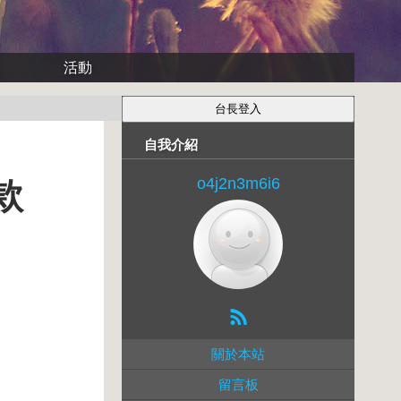
活動
自我介紹
o4j2n3m6i6
款
關於本站
留言板