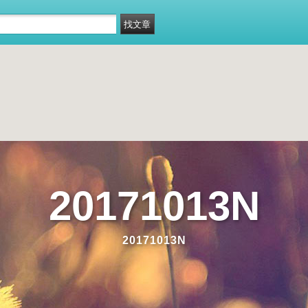
20171013N
20171013N