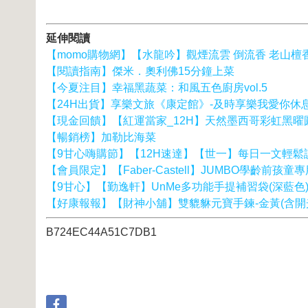
延伸閱讀
【momo購物網】【水龍吟】觀煙流雲 倒流香 老山檀香
【閱讀指南】傑米．奧利佛15分鐘上菜
【今夏注目】幸福黑蔬菜：和風五色廚房vol.5
【24H出貨】享樂文旅《康定館》-及時享樂我愛你休息
【現金回饋】【紅運當家_12H】天然墨西哥彩虹黑曜圓珠
【暢銷榜】加勒比海菜
【9甘心嗨購節】【12H速達】【世一】每日一文輕鬆讀
【會員限定】【Faber-Castell】JUMBO學齡前孩童
【9甘心】【勤逸軒】UnMe多功能手提補習袋(深藍色
【好康報報】【財神小舖】雙貔貅元寶手鍊-金黃(含開
B724EC44A51C7DB1