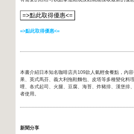
=>點此取得優惠<=
本書介紹日本知名咖啡店共109款人氣輕食餐點，內
果、英式馬芬、義大利拖鞋麵包、皮塔等多種變化料
哩、各式起司、火腿、豆腐、海苔、炸豬排、漢堡排
者使用。
新聞分享