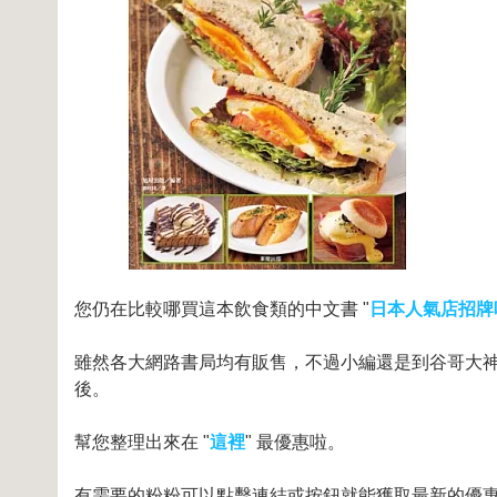
您仍在比較哪買這本飲食類的中文書 "
日本人氣店招牌
雖然各大網路書局均有販售，不過小編還是到谷哥大神和
後。
幫您整理出來在 "
這裡
" 最優惠啦。
有需要的粉粉可以點擊連結或按鈕就能獲取最新的優惠