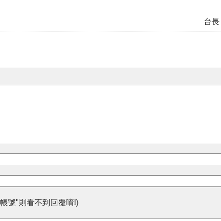
台長
帳號"則看不到回覆唷!)