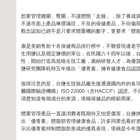
想要管理腰圍、臀圍，不讓體態「走鐘」，除了養成
不過市面上產品琳瑯滿目，不良的保健產品，不但傷
觀念認知已經不是只要求體重機的數字，更要求「體
康是美銷售前十名保健商品排行榜中，不難發現連老
生用鹽以及穩定鹽價的單位；在民國八十四年以後，
性，開始打造高規格生技工廠，廣納研發人才，為優
鹽研究團隊耗時五年推出「優青素」擁有健康食品認
值得注意的是，台鹽生技妝品廠先後通過國內外的各項認證，
爾國際驗證機構）ISO 22000（含HACCP）認
清楚知道每個成分的來源，堪稱保健品的模範商家。
體重管理產品一直讓消費者既期待又怕受傷害，台鹽
出「優青素」體脂肪管理健康食品，許多同業也看好
示出優青素抑制體脂肪形成的優異表現，堪稱是今年