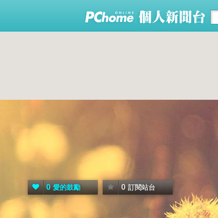
0
0
愛的鼓勵
訂閱站台