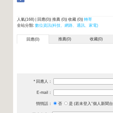
人氣(168) | 回應(0)| 推薦 (
0
)| 收藏 (
0
)|
轉寄
全站分類:
數位資訊(科技、網路、通訊、家電)
推薦(
0
)
收藏(
0
)
回應(0)
* 回應人：
E-mail：
悄悄話：
否
是 (若未登入"個人新聞台