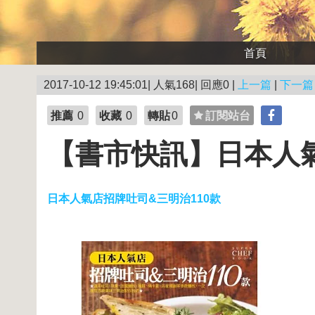
首頁
2017-10-12 19:45:01| 人氣168| 回應0 |
上一篇
|
下一篇
推薦
0
收藏
0
轉貼
0
訂閱站台
【書市快訊】日本人氣
日本人氣店招牌吐司&三明治110款