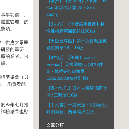
【淚推】【好運到】大招財五錢
8cm滾球流水盆(23 x 23 x
25cm)
「事半功倍」。
「體重管理」的
【9甘心】【消費高手推薦】鹼
及獎項。
性煉梅精華回饋組(260粒)
【出版社專區】第一次自助遊英
需，供應大眾民
國超簡單’14～’15版
於研發的重要
工廠的業者。台
【9甘心】【美國 Luvable
佳績。
Friends】吸水圍兜-口水巾3件
組 - 桃紫幾何貓頭鷹
法國標準協會（貝
LU0236900(快速到貨)
管理，消費者能
【書市快訊】日本人氣店招牌吐
司&三明治110款
，於今年七月推
【中文書】一路天邊：用鏡頭紀
，試驗結果也顯
錄的新疆、西藏漂浪之旅
文章分類