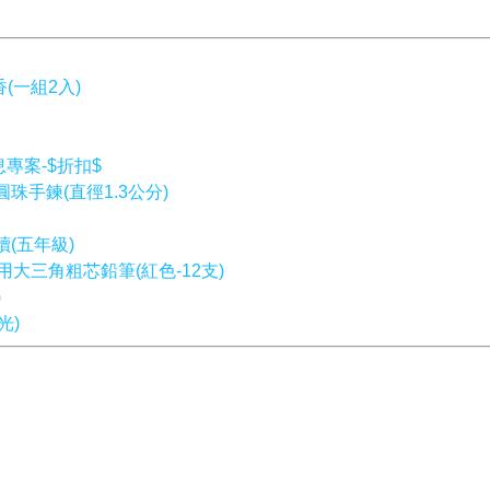
(一組2入)
專案-$折扣$
手鍊(直徑1.3公分)
(五年級)
專用大三角粗芯鉛筆(紅色-12支)
)
光)