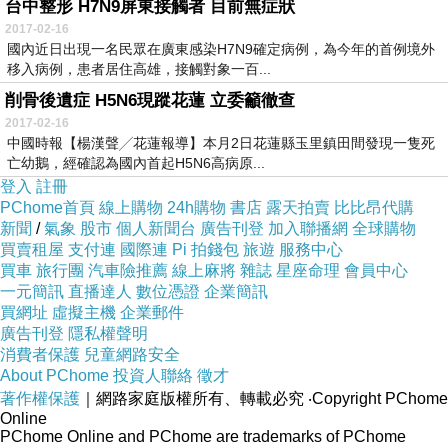
台中整形 H7N9屏東接觸者 目前無症狀
2017-02-16
國內近日出現一名民眾在廣東感染H7N9確定病例，為今年的首例境外
移入病例，患者居住高雄，接觸對象一百...
削骨後遺症 H5N6現蹤花蓮 立委籲徹查
2017-02-16
中國時報【楊漢聲╱花蓮報導】本月2日花蓮縣玉里鎮田間發現一隻死
亡幼鵝，經確認為國內首起H5N6高病原...
登入
註冊
PChome首頁
線上購物
24h購物
書店
露天拍賣
比比昂代購
新聞
/
氣象
股市
個人新聞台
廣告刊登
加入聯播網
全球購物
買賣租屋
支付連
國際連
Pi 拍錢包
旅遊
服務中心
買車
旅行團
汽車險推薦
線上麻將
雜誌
星座命理
會員中心
一元簡訊
直播達人
數位憑證
企業簡訊
買網址
虛擬主機
企業郵件
廣告刊登
隱私權聲明
消費者保護
兒童網路安全
About PChome
投資人聯絡
徵才
著作權保護
｜網路家庭版權所有、轉載必究
‧Copyright PChome
Online
PChome Online and PChome are trademarks of PChome