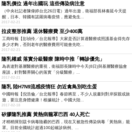
隆乳價位 過年出國玩 這些傳染病注意
（中央社記者陳偉婷台北26日電）過年出遊，衛福部長林奏延今天提
醒，日本、韓國有諾羅病毒疫情，應避免生...
2017-02-21
拉皮整形推薦 退休醫療費 至少400萬
工商時報【彭禎伶╱台北報導】大家是否計算過醫療或照護基金得先存
多少才夠，否則老年的醫療費用可能會先吃...
2017-02-21
隆乳權威 落實分級醫療 陳時中推「轉診優先」
為表達對基層醫療的重視，衛福部長陳時中今天(8日)與基層醫療協會
座談，針對醫界關心的落實「分級醫療」...
2017-02-21
隆乳 陸H7N9流感疫情狂 勿近禽鳥別吃生蛋
中國時報【倪浩倫╱台北報導】春節將至，不少人規畫到對岸探親或旅
遊，要注意身體健康！根據統計，中國大陸...
2017-02-18
矽膠隆乳推薦 黃熱病籠罩巴西 40人死亡
才稍稍揮別茲卡病毒陰霾的巴西，現在又被急性傳染病毒「黃熱病」籠
罩。目前全國統計超過100起確診病例、...