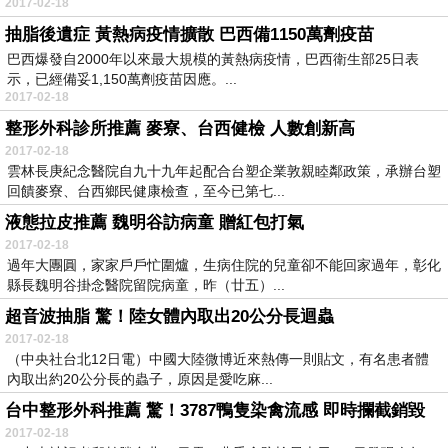
2017-02-18
抽脂後遺症 黃熱病疫情擴散 巴西備1150萬劑疫苗
巴西爆發自2000年以來最大規模的黃熱病疫情，巴西衛生部25日表
示，已經備妥1,150萬劑疫苗因應。...
2017-02-18
整形外科診所推薦 麥寮、台西健檢 人數創新高
2017-02-18
雲林長庚紀念醫院自九十九年起配合台塑企業敦親睦鄰政策，承辦台塑
回饋麥寮、台西鄉民健康檢查，至今已第七...
液態拉皮推薦 魏明谷訪病童 贈紅包打氣
2017-02-18
過年大團圓，家家戶戶忙圍爐，生病住院的兒童卻不能回家過年，彰化
縣長魏明谷掛念醫院留院病童，昨（廿五）...
超音波抽脂 驚！陸女體內取出20公分長迴蟲
2017-02-18
（中央社台北12日電）中國大陸微博近來熱傳一則貼文，有名患者體
內取出約20公分長的蟲子，原因是愛吃麻...
台中整形外科推薦 驚！3787鴨隻染禽流感 即時攔截銷毀
2017-02-18