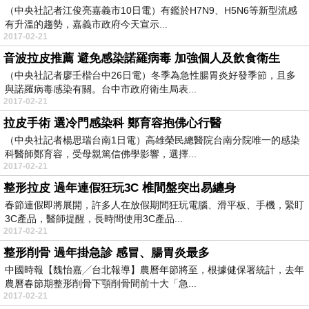
（中央社記者江俊亮嘉義市10日電）有鑑於H7N9、H5N6等新型流感
有升溫的趨勢，嘉義市政府今天宣示...
2017-02-21
音波拉皮推薦 避免感染諾羅病毒 加強個人及飲食衛生
（中央社記者廖壬楷台中26日電）冬季為急性腸胃炎好發季節，且多
與諾羅病毒感染有關。台中市政府衛生局表...
2017-02-21
拉皮手術 選冷門感染科 鄭育容抱佛心行醫
（中央社記者楊思瑞台南1日電）高雄榮民總醫院台南分院唯一的感染
科醫師鄭育容，受母親篤信佛學影響，選擇...
2017-02-21
整形拉皮 過年連假狂玩3C 椎間盤突出易纏身
春節連假即將展開，許多人在放假期間狂玩電腦、滑平板、手機，緊盯
3C產品，醫師提醒，長時間使用3C產品...
2017-02-21
整形削骨 過年掛急診 感冒、腸胃炎最多
中國時報【魏怡嘉╱台北報導】農曆年節將至，根據健保署統計，去年
農曆春節期整形削骨下顎削骨間前十大「急...
2017-02-21