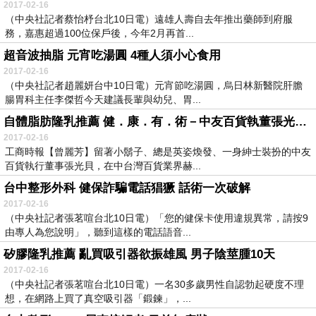
2017-02-16
（中央社記者蔡怡杼台北10日電）遠雄人壽自去年推出藥師到府服
務，嘉惠超過100位保戶後，今年2月再首...
超音波抽脂 元宵吃湯圓 4種人須小心食用
2017-02-16
（中央社記者趙麗妍台中10日電）元宵節吃湯圓，烏日林新醫院肝膽
腸胃科主任李傑哲今天建議長輩與幼兒、胃...
自體脂肪隆乳推薦 健．康．有．術－中友百貨執董張光貝 運動維持好體態
2017-02-16
工商時報【曾麗芳】留著小鬍子、總是英姿煥發、一身紳士裝扮的中友
百貨執行董事張光貝，在中台灣百貨業界赫...
台中整形外科 健保詐騙電話猖獗 話術一次破解
2017-02-16
（中央社記者張茗喧台北10日電）「您的健保卡使用違規異常，請按9
由專人為您說明」，聽到這樣的電話語音...
矽膠隆乳推薦 亂買吸引器欲振雄風 男子陰莖腫10天
2017-02-16
（中央社記者張茗喧台北10日電）一名30多歲男性自認勃起硬度不理
想，在網路上買了真空吸引器「鍛鍊」，...