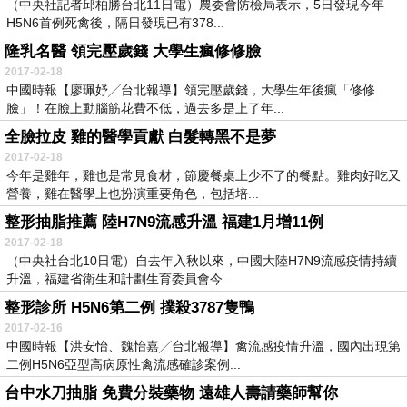
（中央社記者邱柏勝台北11日電）農委會防檢局表示，5日發現今年
H5N6首例死禽後，隔日發現已有378...
隆乳名醫 領完壓歲錢 大學生瘋修修臉
2017-02-18
中國時報【廖珮妤╱台北報導】領完壓歲錢，大學生年後瘋「修修
臉」！在臉上動腦筋花費不低，過去多是上了年...
全臉拉皮 雞的醫學貢獻 白髮轉黑不是夢
2017-02-18
今年是雞年，雞也是常見食材，節慶餐桌上少不了的餐點。雞肉好吃又
營養，雞在醫學上也扮演重要角色，包括培...
整形抽脂推薦 陸H7N9流感升溫 福建1月增11例
2017-02-18
（中央社台北10日電）自去年入秋以來，中國大陸H7N9流感疫情持續
升溫，福建省衛生和計劃生育委員會今...
整形診所 H5N6第二例 撲殺3787隻鴨
2017-02-16
中國時報【洪安怡、魏怡嘉╱台北報導】禽流感疫情升溫，國內出現第
二例H5N6亞型高病原性禽流感確診案例...
台中水刀抽脂 免費分裝藥物 遠雄人壽請藥師幫你