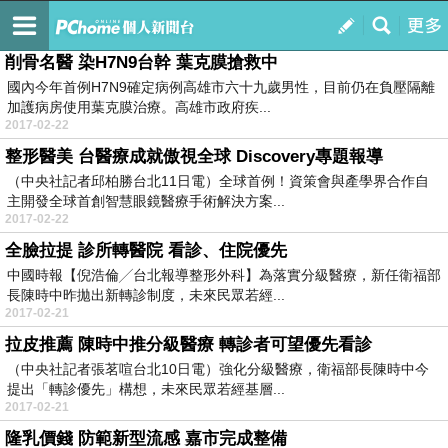
劉浩瑜的部落格
訂閱
我的
削骨名醫 染H7N9台幹 葉克膜搶救中
國內今年首例H7N9確定病例高雄市六十九歲男性，目前仍在負壓隔離
加護病房使用葉克膜治療。高雄市政府疾...
2017-02-22
整形醫美 台醫療成就傲視全球 Discovery專題報導
（中央社記者邱柏勝台北11日電）全球首例！資策會與產學界合作自
主開發全球首創智慧眼鏡醫療手術解決方案...
2017-02-22
全臉拉提 診所轉醫院 看診、住院優先
中國時報【倪浩倫╱台北報導整形外科】為落實分級醫療，新任衛福部
長陳時中昨拋出新轉診制度，未來民眾若經...
2017-02-21
拉皮推薦 陳時中推分級醫療 轉診者可望優先看診
（中央社記者張茗喧台北10日電）強化分級醫療，衛福部長陳時中今
提出「轉診優先」構想，未來民眾若經基層...
2017-02-21
隆乳價錢 防範新型流感 嘉市完成整備