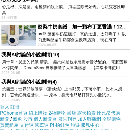
電腦，難以改善生活習慣，短短一個月病情
整形
心是根。法是塵。兩種猶如鏡上痕。 痕垢盡除光始現。心法雙忘性即
真。
拉皮
惡化快速，此種急性椎間盤突出，若延遲開
23 小時前
刀，會有癱瘓的風險。吳先生術後恢復良好，已
酪梨牛奶食譜｜加一顆布丁更香濃！120秒完成飲料店級酪梨奶昔｜imami 旗艦豆漿機
經可以正常行走，但仍須復健3-6個月訓練肌耐
🥑💚 酪梨牛奶這樣打，真的太濃、太好喝了！ 以
前想喝酪梨牛奶都會去飲料店買， 現在有了
力。
2026-08-05
imami 健康煮藝｜旗艦破壁智慧養生豆漿機，
我與AI討論的小說劇情(10)
另一位56歲游小姐亦因工作需長時間用電腦，去
第十章：炎王的代價 清晨。 堯禹舜是被系統提示音吵醒的。 電腦螢幕
年年初發現下肢麻且走路步態不穩，8月到醫院
不停閃爍。 DreamSeed自動推送了大量新訊息。 【異常卡牌使用
2026-08-05
檢查並接受復健治療，症狀卻一直沒有改善，輾
我與AI討論的小說劇情(4)
轉到本院門診後，經過核磁共振檢查，發現是椎
第四章：世界開始做夢 《群俠錄》上市那天，下著小雨。 沒有人想
間盤突出，且胸椎上有神經瘤同時壓迫著神經，
到，它會紅得這麼快。 — 原本，堯天命只是打算先小量試水。
2026-08-05
手術一併切除腫瘤與椎間盤突出，術後恢復良
登入
註冊
好。
PChome首頁
線上購物
24h購物
書店
露天拍賣
比比昂代購
新聞
/
氣象
股市
個人新聞台
廣告刊登
加入聯播網
全球購物
買賣租屋
支付連
國際連
Pi 拍錢包
旅遊
服務中心
長時間固定頭部與頸部姿勢辦公，有些人上班時