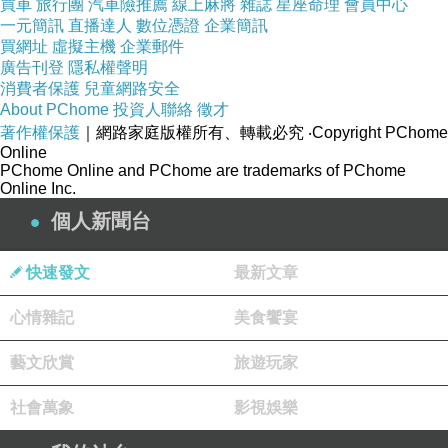
買車
旅行團
汽車險推薦
線上麻將
雜誌
星座命理
會員中心
整天
台中超音波抽脂
盯著電腦，下班還緊盯手機
一元簡訊
直播達人
數位憑證
企業簡訊
買網址
虛擬主機
企業郵件
或電腦看影片，頸椎無時無刻支撐頭部重量；長
廣告刊登
隱私權聲明
時間採固定姿勢，或是姿勢不良，例如躺在沙發
消費者保護
兒童網路安全
About PChome
投資人聯絡
徵才
上用枕頭墊高頸部看電視，堪稱是「高枕必有
著作權保護
｜網路家庭版權所有、轉載必究
‧Copyright PChome
憂」，均可能造成頸椎病變，引發椎間盤
拉皮醫
Online
PChome Online and PChome are trademarks of PChome
生
突出。
Online Inc.
個人新聞台
連假在即，羅文政建議，避免長時間使用3C產
品，每隔一個小時就要休息，做些頸、背以及腰
快速發文
最新文章
部的伸展動作──坐在椅子上，脖子後仰靠向椅
心情雜記
美食饗宴
背，往右往左伸展各10秒鐘；脖子後仰，雙手垂
下並放至椅背後，兩手手指交
拉皮推薦
扣，雙手
藝文欣賞
旅遊玩家
盡量向後伸展，維持10秒鐘，適度舒緩肩頸的壓
社會萬象
影視娛樂
力。頸部出現劇烈疼痛且蔓延到雙肩或肩胛骨、
或是雙下肢
水滴型隆乳
發麻，應盡快檢查。