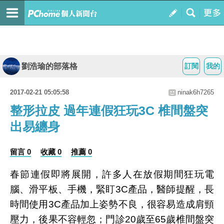
劉浩瑜的部落格
訂閱
我的
2017-02-21 05:05:58
ninak6h7265
整形拉皮 過年連假狂玩3C 椎間盤突
出易纏身
留言 0
收藏 0
推薦 0
春節連假即將展開，許多人在放假期間狂玩電
腦、滑平板、手機，緊盯3C產品，醫師提醒，長
時間使用3C產品加上姿勢不良，很容易造成肩頸
壓力，後果不容輕忽；門診20歲至65歲椎間盤突