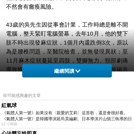
不然會有癱瘓風險。
43歲的吳先生因從事會計業，工作時總是離不開
電腦，整天緊盯電腦螢幕，去年10月，他的雙下
肢不時出現發麻症狀，1個月內還跌倒3次，原以
為是腰椎問題，至醫院檢查，並無發現異狀；至
11月麻木症狀蔓延至四肢，雙腳無力、頸部劇痛
導致晚上睡不著，轉赴神經外科求診，經核磁共
繼續閱讀
振、X光檢查後，診斷為脊椎第5-6節椎間盤突
出，醫師建議應立即開刀治療，並再三提醒病患
你可能感興趣的文章
有跌倒的風險；門診翌日，吳先生下班回家，即
因雙腳無力走路不穩，重摔一跤，緊急送醫開刀
紅氣球
《氣體人第一號》如果沒有〈親愛的艾莉〉這首歌，還是會很好看。
治療。
《氣體人第一號》是韓國導演延尚昊編劇、日本導演片山慎三執導的日
22 小時前
病患雖意識到身體異狀，但因工作必須繼續使用
心法雙忘性即真。