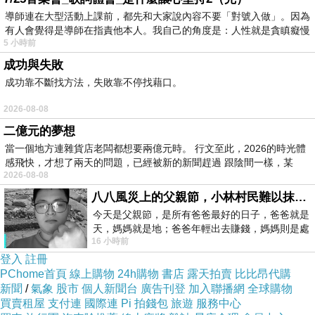
導師連在大型活動上課前，都先和大家說內容不要「對號入做」。因為
有人會覺得是導師在指責他本人。我自己的角度是：人性就是貪瞋癡慢
5 小時前
成功與失敗
成功靠不斷找方法，失敗靠不停找藉口。
2026-08-08
二億元的夢想
當一個地方連雜貨店老闆都想要兩億元時。 行文至此，2026的時光體
感飛快，才想了兩天的問題，已經被新的新聞趕過 跟陰間一樣，某
2026-08-08
八八風災上的父親節，小林村民難以抹滅的痛
今天是父親節，是所有爸爸最好的日子，爸爸就是
天，媽媽就是地；爸爸年輕出去賺錢，媽媽則是處
16 小時前
理家務，職業不分高低貴賤，只有人品才
登入
註冊
PChome首頁
線上購物
24h購物
書店
露天拍賣
比比昂代購
新聞
/
氣象
股市
個人新聞台
廣告刊登
加入聯播網
全球購物
買賣租屋
支付連
國際連
Pi 拍錢包
旅遊
服務中心