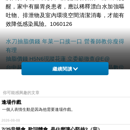
醒，家中有腸胃炎患者，應以稀釋漂白水加強嘔
吐物、排泄物及室內環境空間清潔消毒，才能有
效降低感染風險。1060126
水刀抽脂價錢 年菜一口接一口 營養師教你瘦得
有理
抽脂價錢 H5N6現蹤花蓮 立委籲徹查@E@
台中超音波抽脂推薦 健．康．有．術－唯晶數位
繼續閱讀
娛樂董事長兼總經理 許書綺 奉行健康飲食 兼顧
健康與美麗
你可能感興趣的文章
正顎削骨 中國附醫 1護理師顧9人
整形醫美 高血壓未回診 35歲就中風！
逢場作戲
一個人表情生動是因為他需要逢場作戲。
B35E5B487CDAE761
2026-08-08
7/25音樂會_歌詞體會_是什麼讓心堅持2（完）