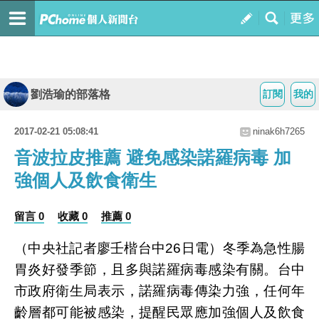
劉浩瑜的部落格
訂閱
我的
2017-02-21 05:08:41
ninak6h7265
音波拉皮推薦 避免感染諾羅病毒 加
強個人及飲食衛生
留言 0
收藏 0
推薦 0
（中央社記者廖壬楷台中26日電）冬季為急性腸
胃炎好發季節，且多與諾羅病毒感染有關。台中
市政府衛生局表示，諾羅病毒傳染力強，任何年
齡層都可能被感染，提醒民眾應加強個人及飲食