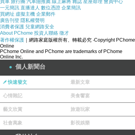
買車
旅行團
汽車險推薦
線上麻將
雜誌
星座命理
會員中心
一元簡訊
直播達人
數位憑證
企業簡訊
買網址
虛擬主機
企業郵件
廣告刊登
隱私權聲明
消費者保護
兒童網路安全
About PChome
投資人聯絡
徵才
著作權保護
｜網路家庭版權所有、轉載必究
‧Copyright PChome
Online
PChome Online and PChome are trademarks of PChome
Online Inc.
個人新聞台
快速發文
最新文章
心情雜記
美食饗宴
藝文欣賞
旅遊玩家
社會萬象
影視娛樂