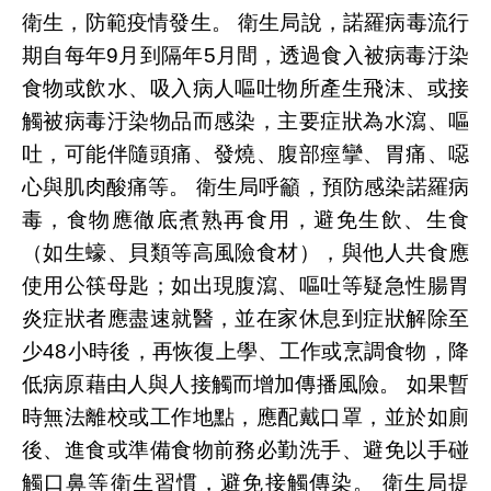
衛生，防範疫情發生。 衛生局說，諾羅病毒流行
期自每年9月到隔年5月間，透過食入被病毒汙染
食物或飲水、吸入病人嘔吐物所產生飛沫、或接
觸被病毒汙染物品而感染，主要症狀為水瀉、嘔
吐，可能伴隨頭痛、發燒、腹部痙攣、胃痛、噁
心與肌肉酸痛等。 衛生局呼籲，預防感染諾羅病
毒，食物應徹底煮熟再食用，避免生飲、生食
（如生蠔、貝類等高風險食材），與他人共食應
使用公筷母匙；如出現腹瀉、嘔吐等疑急性腸胃
炎症狀者應盡速就醫，並在家休息到症狀解除至
少48小時後，再恢復上學、工作或烹調食物，降
低病原藉由人與人接觸而增加傳播風險。 如果暫
時無法離校或工作地點，應配戴口罩，並於如廁
後、進食或準備食物前務必勤洗手、避免以手碰
觸口鼻等衛生習慣，避免接觸傳染。 衛生局提