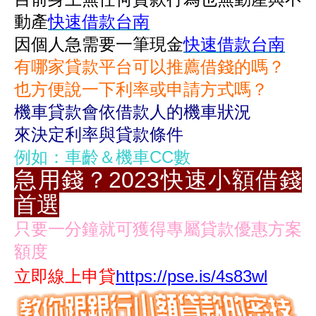
動產
快速借款台南
因個人急需要一筆現金
快速借款台南
有哪家貸款平台可以推薦借錢的嗎？
也方便說一下利率或申請方式嗎？
機車貸款會依借款人的機車狀況
來決定利率與貸款條件
例如：車齡＆機車CC數
急用錢？2023快速小額借錢
首選
只要一分鐘就可獲得專屬貸款優惠方案
額度
立即線上申貸
https://pse.is/4s83wl