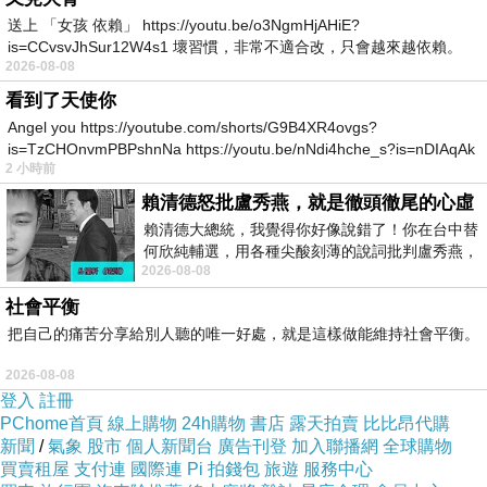
送上 「女孩 依賴」 https://youtu.be/o3NgmHjAHiE?
is=CCvsvJhSur12W4s1 壞習慣，非常不適合改，只會越來越依賴。
2026-08-08
我害怕的
看到了天使你
Angel you https://youtube.com/shorts/G9B4XR4ovgs?
is=TzCHOnvmPBPshnNa https://youtu.be/nNdi4hche_s?is=nDIAqAk
2 小時前
賴清德怒批盧秀燕，就是徹頭徹尾的心虛
賴清德大總統，我覺得你好像說錯了！你在台中替
何欣純輔選，用各種尖酸刻薄的說詞批判盧秀燕，
2026-08-08
罵她施政滿意度輸給陳其邁，甚至還說盧
社會平衡
把自己的痛苦分享給別人聽的唯一好處，就是這樣做能維持社會平衡。
2026-08-08
登入
註冊
PChome首頁
線上購物
24h購物
書店
露天拍賣
比比昂代購
新聞
/
氣象
股市
個人新聞台
廣告刊登
加入聯播網
全球購物
買賣租屋
支付連
國際連
Pi 拍錢包
旅遊
服務中心