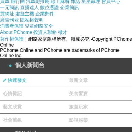
買車
旅行團
汽車險推薦
線上麻將
雜誌
星座命理
會員中心
一元簡訊
直播達人
數位憑證
企業簡訊
買網址
虛擬主機
企業郵件
廣告刊登
隱私權聲明
消費者保護
兒童網路安全
About PChome
投資人聯絡
徵才
著作權保護
｜網路家庭版權所有、轉載必究
‧Copyright PChome
Online
PChome Online and PChome are trademarks of PChome
Online Inc.
個人新聞台
快速發文
最新文章
心情雜記
美食饗宴
藝文欣賞
旅遊玩家
社會萬象
影視娛樂