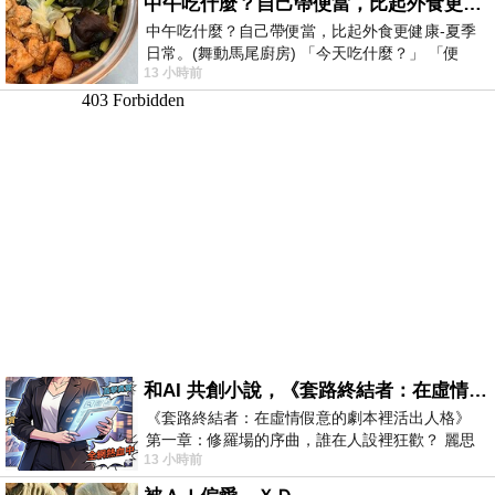
中午吃什麼？自己帶便當，比起外食更健康-夏季日常。(舞動馬尾廚房)
中午吃什麼？自己帶便當，比起外食更健康-夏季
日常。(舞動馬尾廚房) 「今天吃什麼？」 「便
13 小時前
當？麵？還是炒飯？」 每天都在選擇
和AI 共創小說，《套路終結者：在虛情假意的劇本裡活出人格》
《套路終結者：在虛情假意的劇本裡活出人格》
第一章：修羅場的序曲，誰在人設裡狂歡？ 麗思
13 小時前
卡爾頓酒店的總統套房內，燈光昏