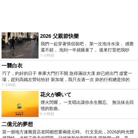
2026 父親節快樂
我們一起穿著情侶裝吧， 第一次泡冷水澡， 感覺
還不錯， 泡到一半就睡著了， 後來打雷把我吵
7 小時前
醒， 手
一襲白衣
巧了，約好的日子 車庫大門打不開 急得滿頭大漢 妳已經出門 虛驚一
場，趕到高鐵左營站恰好 新加坡，我只去過一次 妳的行程總是排的
7 小時前
花火が瞬いて
煙火閃耀， 一支唱出讓你永生難忘、 無法抹去回
憶的歌曲。
8 小時前
二億元的夢想
當一個地方連雜貨店老闆都想要兩億元時。 行文至此，2026的時光體
感飛快，才想了兩天的問題，已經被新的新聞趕過 跟陰間一樣，某