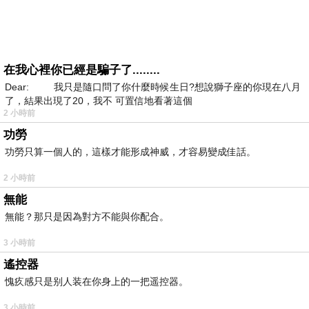
在我心裡你已經是騙子了........
Dear: 我只是隨口問了你什麼時候生日?想說獅子座的你現在八月
了，結果出現了20，我不 可置信地看著這個
2 小時前
功勞
功勞只算一個人的，這樣才能形成神威，才容易變成佳話。
2 小時前
無能
無能？那只是因為對方不能與你配合。
3 小時前
遙控器
愧疚感只是别人装在你身上的一把遥控器。
3 小時前