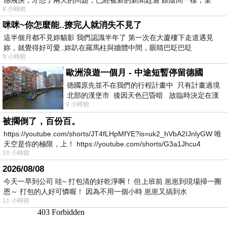
8 小時前
咪咪~你怎麼能..撩完人就消失不見了
這半個月都不見妳貓影 我們認識半年了 第一次在大廈樓下走道遇見
妳，就覺得好可愛..妳趴在羅馬柱與牆體中間，眼睛巴眨巴眨
9 小時前
歐洲浪遊一個月 - 中途短暫停留德國
德國原先並不在我們的行程計畫中 只有計畫過境
北部的漢堡市 後因天色已昏暗 故臨時決定在漢
9 小時前
堡市吃晚餐和過夜
被擱倒了，百份百。
https://youtube.com/shorts/JT4fLHpMfYE?is=uk2_hVbA2IJnlyGW 唯
天空是你的極限，上！ https://youtube.com/shorts/G3a1Jhcu4
10 小時前
2026/08/08
今天一早到公司 哇~ 打包清的好乾淨啊！ 但上班前 崽崽到現場掃一圈
恩～ 打包的人好可憐喔！ 因為不用一個小時 崽崽又搞到水
11 小時前