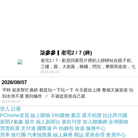
柒參參▎老宅2 / 7 (終)
老宅2 / 7 - 歡迎回家照片裡的人靜靜站在鏡子前。
三樓，廄，大崽蕥，柳橘，閆兒，摩斯和崽崽，七
2026-08-07
個人整整齊齊地站在鏡框之外，如同
2026/08/07
平時 崽崽幫忙過磅 都是玩一下玩一下 今天親自上陣 整個又被崽崽 玩
到水泄不通 塞到爆炸 / 不過從崽崽自己親
2026-08-07
登入
註冊
PChome首頁
線上購物
24h購物
書店
露天拍賣
比比昂代購
新聞
/
氣象
股市
個人新聞台
廣告刊登
加入聯播網
全球購物
買賣租屋
支付連
國際連
Pi 拍錢包
旅遊
服務中心
買車
旅行團
汽車險推薦
線上麻將
雜誌
星座命理
會員中心