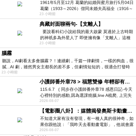
1961年5月至12月 葛蘭的結婚與蜜月旅行5月04日
葛蘭（1933～2026）偕同未婚夫高福全（1916～
23 小時前
2004）乘郵輪赴倫敦6月15日於英國倫敦St.S
典藏封面聊兩句-【支離人】
要說看科幻小說給我的最大啟蒙 莫過於上古時期
的神祇多為外星人了 即便擁有像「支離人」這種
23 小時前
驚世駭俗的神通法門 也未必讀
腦霧
聽說，AI劇看太多會腦霧？！連續劇，千篇一律劇情，一樣的狗血，很
膩...AI 劇，雖然男女主都長的差不多，但劇情短短的，很適合打發時
23 小時前
小護師番外章78 > 福慧雙修 年輕卻有個老靈魂 ㄑ金剛經〉podcast
115.6.7 ( 同步存小護師番外章78 感恩日記-今天
心裡特別的感動,因為選課燒腦,line A梳爬, 上完失
2026-08-07
智課的她,特來傾
【電影圈八卦】：媒體揭發奧斯卡動畫項目投票醜聞！好萊塢為什麼看不起動畫電影？
不知道大家有沒有發現，有一種人真的很神奇，如
果你跟他說：「我昨天去看動畫電影」，他就會露
2026-08-07
出一種慈祥的微笑，然後問你是不是陪小