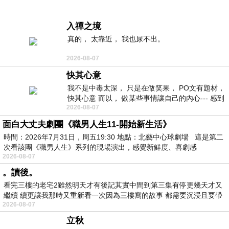
入禪之境
真的， 太靠近， 我也尿不出。
2026-08-07
快其心意
我不是中毒太深， 只是在做笑果， PO文有題材，
快其心意 而以， 做某些事情讓自己的內心--- 感到
2026-08-07
愉快。
面白大丈夫劇團《職男人生11-開始新生活》
時間：2026年7月31日，周五19:30 地點：北藝中心球劇場 這是第二
次看該團《職男人生》系列的現場演出，感覺新鮮度、喜劇感
2026-08-07
。讀後。
看完三樓的老宅2雖然明天才有後記其實中間到第三集有停更幾天才又
繼續 續更讓我那時又重新看一次因為三樓寫的故事 都需要沉浸且要帶
2026-08-07
有
立秋