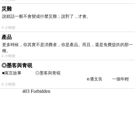
災難
說錯話一般不會變成什麼災難；說對了，才會。
4 小時前
產品
更多時候，你其實不是消費者，你是產品。而且，還是免費提供的那一
種。
4 小時前
◎墨客與青硯
■寓言故事 ◎墨客與青硯
⊕潘文良 一個年輕
6 小時前
的墨客，在京城的古玩肆裡