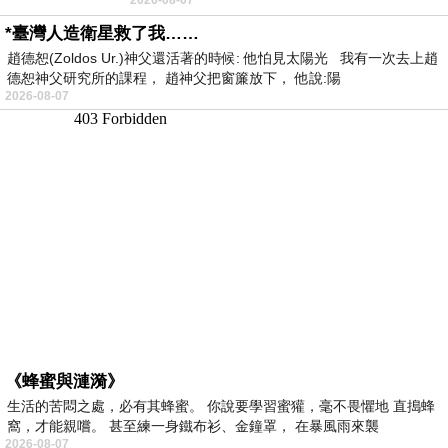
者 只能白白陪葬
*臺灣人造衛星救了我……
趙德恕(Zoldos Ur.)神父還活著的時候: 他怕見太陽光 我有一次去上趙
德恕神父研究所的課程， 趙神父把窗簾放下， 他說:陽
2026-08-07
《蜂蜜與漣漪》
生活的苦悶之處，必有其蜂蜜。 你說要學習蜜獾，毫不畏懼地 直搗蜂
窩，才能親嚐。 甚至練一身鐵布衫、金鐘罩， 在暴風雨來襲
2026-08-07