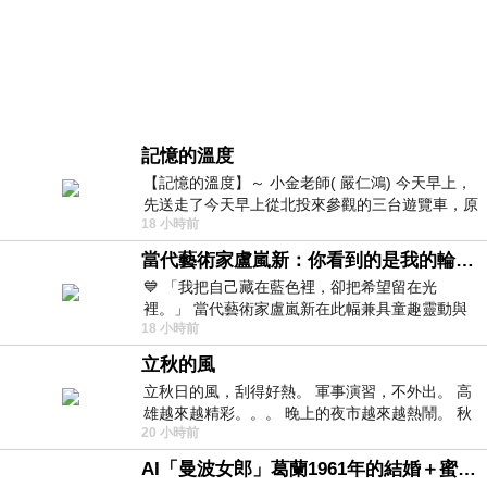
記憶的溫度
【記憶的溫度】～ 小金老師( 嚴仁鴻) 今天早上，
先送走了今天早上從北投來參觀的三台遊覽車，原
18 小時前
以為展場已經差不多要安靜下來，卻發
當代藝術家盧嵐新：你看到的是我的輪廓，還是你的故事？——藏在藍色裡的希望與光
💙 「我把自己藏在藍色裡，卻把希望留在光
裡。」 當代藝術家盧嵐新在此幅兼具童趣靈動與
18 小時前
抽象韻味的新作中，用湛藍的羽翼般色塊包覆著
立秋的風
立秋日的風，刮得好熱。 軍事演習，不外出。 高
雄越來越精彩。。。 晚上的夜市越來越熱鬧。 秋
20 小時前
天的風刮得很熱 夜遊消暑熱。。。
AI「曼波女郎」葛蘭1961年的結婚＋蜜月旅行 #戀上老電影 #葛蘭 #粟子