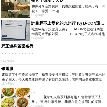
被ＡＩ偏愛，ＸＤ
和你分享音樂視頻：我也想被偏愛，結果，有，有
被ＡＩ偏愛，^^ 哈
13 小時前
計畫趕不上變化的九州行 (8) B-CON環球塔
吃飽喝足，該認真玩耍了… B-CON塔就在活魚迴
轉壽司水天的對面。 B-CON的正式名稱叫 別
14 小時前
邪正道殊苦樂各異
。。。。。。。。。。
14 小時前
修電腦
電腦買了七年終於操壞了，檢查後要換主機板，等叫貨到安裝完成已經
過了四天，今天去拿電腦時說了有點想念電腦，老闆問我是電腦重度
15 小時前
…
⋯⋯ 。 花草幻人這系列很有趣！ 會持續玩下去！
🧡 。 🐻 毒油事件後，我很在意之後用油的採買。
15 小時前
前天購買了我之前就很愛