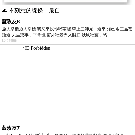
🌊 不刻意的線條，最自
藍玫友8
旅人掌櫃旅人掌櫃 我又來找你喝茶囉 帶上三師兄一道來 知己兩三品茗
論道 人生樂事，平常也 窗外秋景盡入眼底 秋風秋葉，愁
15 分鐘前
藍玫友7