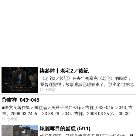
柒參肆▎老宅2／後記
《老宅2／後記》在去年初寫完《老宅》的時候，
我曾經覺得，故事應該已經結束了。那座老宅在地
11 小時前
震中倒塌，七個人終於離開那片黑暗，
◎吉祥_043~045
■潘文良著作集＞勵益品＞魚雁千里共今緣＞吉祥_043~045 ▽043_吉
祥。2006.03.24.五 23:38:28 ▽044_吉祥。2006.03.25.六 00:00:
11 小時前
炫麗奪目的蛋糕 (5/11)
維托里亞諾，又稱為維克多艾曼紐二世紀念堂，是