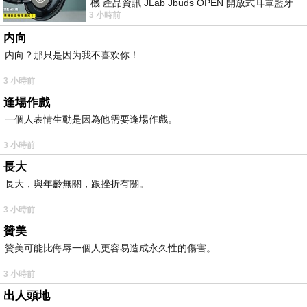
機 產品資訊 JLab Jbuds OPEN 開放式耳罩藍牙
3 小時前
耳機評語：非常有特色，值得喜愛美型工
内向
内向？那只是因为我不喜欢你！
3 小時前
逢場作戲
一個人表情生動是因為他需要逢場作戲。
3 小時前
長大
長大，與年齡無關，跟挫折有關。
3 小時前
贊美
贊美可能比侮辱一個人更容易造成永久性的傷害。
3 小時前
出人頭地