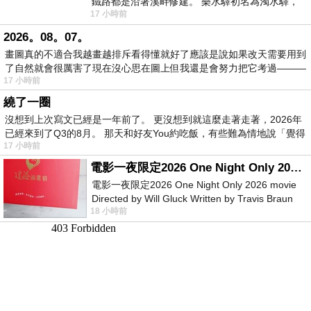
鐵路都是沿著溪畔修建。 樂水驛初名為濁水驛，
17 小時前
但因與臺鐵集集線車站同名，於1953
2026。08。07。
畫圖真的不適合我越畫越排斥看得懂就好了應該是說如果改天需要用到
了自然就會很厲害了現在沒心思在圖上但我還是會努力把它考過———
17 小時前
繞了一圈
沒想到上次寫文已經是一年前了。 更沒想到就這麼走著走著，2026年
已經來到了Q3的8月。 那天和好友You約吃飯，有些難為情地說「覺得
17 小時前
電影一夜限定2026 One Night Only 2026 movie
電影一夜限定2026 One Night Only 2026 movie
Directed by Will Gluck Written by Travis Braun
18 小時前
Starring Monica Barbaro