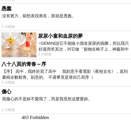
愚蠢
沒有實力，卻想表現善良，那就是愚蠢。
3 小時前
尿尿小童和血尿的夢
↑GEMINI說它不能做小朋友尿尿的插圖，所以我只
好退而求其次，叫它做「寵物在椅子上，神龕和中
3 小時前
年人臉孔」的畫了。 六月底
八十八頁的青春～序
【序】 高中，我終於寫了高中 我刻意不看電影《夜校女生》，直到
書稿全數殺青。刻意的。 不過畢竟是替自己寫序（
3 小時前
傷心
我傷心的不是妳不愛我了，而是我竟然這麼愛妳。
3 小時前