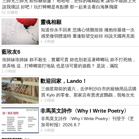
三師兄三師兄 給你糖葫蘆！ 哈哈哈，把你的嘴糊起來 讓你不能跟上天
說我壞話 好吧！玩打蟑螂是有點髒 那一起來去看白海豚飛躍
52 分鐘前
靈魂相願
知道你永不回來 悲痛心情難按捺 擁抱你最後一次
感受微弱體溫時 重逢盼望交給祢 祢說天國再見面
1 小時前
此刻忍淚說別離 他日靈魂再
藍玫友6
玫師妹玫師妹 妳不殺生，實屬可貴 妳也別老逗著蟑螂玩 妳不打死牠，
抓弄牠 這...打蟑螂當打地鼠 也是項可愛的遊戲？ 是說，滿院
1 小時前
歡迎回家，Lando！
三個星期前的週六，去伊利沙白市的寵物用品店購
買 Kylo 的零食。那家店有賣虎皮鸚鵡，我每次光
1 小時前
顧都會去看一下。他們偶爾會引進 C
非馬英文詩作〈Why I Write Poetry〉
非馬英文詩作〈Why I Write Poetry〉刊登于《芝
加哥时报》2026.8.7
2 小時前