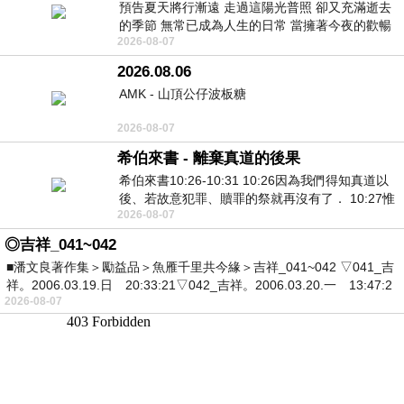
預告夏天將行漸遠 走過這陽光普照 卻又充滿逝去
的季節 無常已成為人生的日常 當擁著今夜的歡暢
2026-08-07
舒心 轉眼驟成昨日 而明晨 太陽
2026.08.06
AMK - 山頂公仔波板糖
2026-08-07
希伯來書 - 離棄真道的後果
希伯來書10:26-10:31 10:26因為我們得知真道以
後、若故意犯罪、贖罪的祭就再沒有了． 10:27惟
2026-08-07
有戰懼等候審判和那燒滅眾敵人的烈火
◎吉祥_041~042
■潘文良著作集＞勵益品＞魚雁千里共今緣＞吉祥_041~042 ▽041_吉
祥。2006.03.19.日 20:33:21▽042_吉祥。2006.03.20.一 13:47:2
2026-08-07