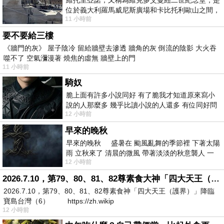
位於義大利羅馬威尼斯廣場和卡比托利歐山之間，
11 小時前
用以紀念統一義大利統一後的的第一位國
要不要給三樓
《牆門的灰》 屋子陰冷 留給牆壁去滲透 牆角的灰 倒流的陰影 大火吞
噬不了 空氣瀰漫著 燒焦的虛無 牆壁上的門
11 小時前
騎奴
脆上面有許多小說同好 有了脆我才知道原來寫小
說的人那麼多 幾乎比讀小說的人還多 有位同好問
12 小時前
了一個問題 她說為什麼高中文學獎的
早來的晚秋
早來的晚秋 盛暑在 颱風亂舞的季節裡 下著太陽
雨 立秋來了 清晨的微風 帶著淡淡的秋意襲人 一
12 小時前
下子 又被赤
2026.7.10，第79、80、81、82尊素食大神「四大天王（護界）」降臨寶島台灣（6）
2026.7.10，第79、80、81、82尊素食神「四大天王（護界）」降臨
寶島台灣（6） https://zh.wikip
12 小時前