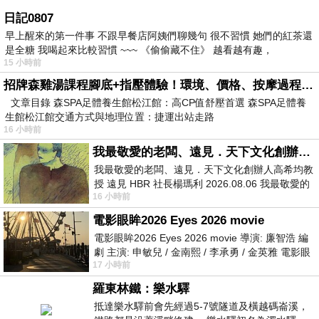
日記0807
早上醒來的第一件事 不跟早餐店阿姨們聊幾句 很不習慣 她們的紅茶還
是全糖 我喝起來比較習慣 ~~~ 《偷偷藏不住》 越看越有趣，
15 小時前
招牌森雞湯課程腳底+指壓體驗！環境、價格、按摩過程全紀錄，森SPA足體養生館松江館最新價格表
文章目錄 森SPA足體養生館松江館：高CP值舒壓首選 森SPA足體養
生館松江館交通方式與地理位置：捷運出站走路
16 小時前
我最敬愛的老闆、遠見．天下文化創辦人高希均教授
我最敬愛的老闆、遠見．天下文化創辦人高希均教
授 遠見 HBR 社長楊瑪利 2026.08.06 我最敬愛的
16 小時前
老闆、遠見．天下文化創辦人高希均教
電影眼眸2026 Eyes 2026 movie
電影眼眸2026 Eyes 2026 movie 導演: 廉智浩 編
劇 主演: 申敏兒 / 金南熙 / 李承勇 / 金英雅 電影眼
17 小時前
眸2026描述攝影師徐珍因遺
羅東林鐵：樂水驛
抵達樂水驛前會先經過5-7號隧道及橫越碼崙溪，