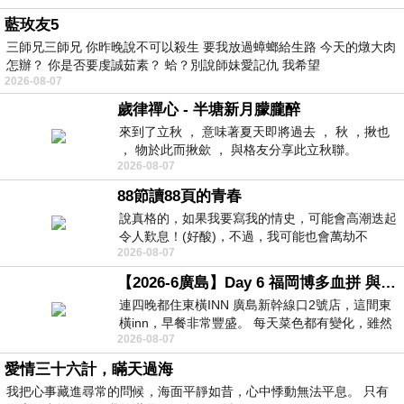
藍玫友5
三師兄三師兄 你昨晚說不可以殺生 要我放過蟑螂給生路 今天的燉大肉
怎辦？ 你是否要虔誠茹素？ 蛤？別說師妹愛記仇 我希望
2026-08-07
歲律禪心 - 半塘新月朦朧醉
來到了立秋 ， 意味著夏天即將過去 ， 秋 ，揪也
， 物於此而揪歛 ， 與格友分享此立秋聯。
2026-08-07
88節讀88頁的青春
說真格的，如果我要寫我的情史，可能會高潮迭起
令人歎息！(好酸)，不過，我可能也會萬劫不
2026-08-07
復...，每天跪鍵盤還是被判了花心的罪
【2026-6廣島】Day 6 福岡博多血拼 與機場接送少年司機深夜對談
連四晚都住東橫INN 廣島新幹線口2號店，這間東
橫inn，早餐非常豐盛。 每天菜色都有變化，雖然
2026-08-07
看到工作人員拿出料理包加熱，但
愛情三十六計，瞞天過海
我把心事藏進尋常的問候，海面平靜如昔，心中悸動無法平息。 只有