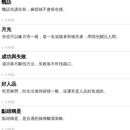
醜話
醜話先講在前，麻煩就不會留在後。
4 小時前
月光
你也可以像月亮一樣，當一名追隨者和補充者，用弱光關注人間。
4 小時前
成功與失敗
成功靠不斷找方法，失敗靠不停找藉口。
4 小時前
好人品
吃苦耐勞，但生活過得卻很一般，這通常是人品好造成的。
4 小時前
點頭稱是
點頭稱是，是合適的抽身離場策略。
4 小時前