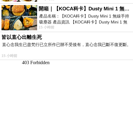
開箱｜【KOCA科卡】Dusty Mini 1 無線手持吸塵器
產品名稱：【KOCA科卡】Dusty Mini 1 無線手持
吸塵器 產品資訊 【KOCA科卡】Dusty Mini 1 無
15 小時前
線手持吸塵器評語： 能吸、能吹兼具兩
皆以直心出離生死
直心念我生已盡梵行已立所作已辦不受後有，直心念我已斷不復更斷。
15 小時前