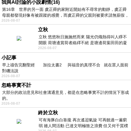
我與AI討論的小說劇情(16)
第16章 世界的另一面 虞正舜的家附近開始有不尋常的動靜，虞正舜
母親都發現好像有被跟蹤的感覺，而虞正舜的父親則被要求請無薪假，
2026-08-07
立秋
立秋 悠悠秋日施施然而來 陽光仍熾熱得叫人睜不
開眼 荷塘邊賞荷者絡繹不絕 是塘邊荷葉田田的凝
2026-08-07
望 風中飄逸的是映日荷花別樣紅
小記事
早上禱告完翻聖經 加拉太書2 與福音的真理不合 就在眾人面前
對磯法說
2026-08-07
忽略事實不計
大部分的政治意見和社會溝通意見，都是在忽略事實不計的情況下形成
的。
2026-08-07
終於立秋
可有海豚白白靠攏 再次遙迢氣旋 可再饒過一遍窮
弱 雖人間活動 已達文明極致之浪費 但又何干質樸
2026-08-07