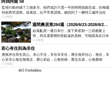
阿我阿龍 58
監視行動持續了三個多月。他們或許只需一半的時間就能完成，但梅麗
特卻異常謹慎。或者說，比平常更謹慎。她找到了一艘特工處停泊在
2 小時前
週間農居第284週（2026/6/23-2026/6/24) 夏至 金黃稻浪洋溢豐收喜悅
結束亂買一通日本行，接下來星期一三四都要上
班，而且還要開到有點遠的員林。可能因為在日本
2 小時前
花不少錢，星期一出門上班時，心裡沒有一
若心有住則為非住
應無所住而生其心。本心不住，非住非非住，應生無所住心，無住，非
心非非心無念無無念，覺心初起，心無初相，覺念念真，心無覺相
2 小時前