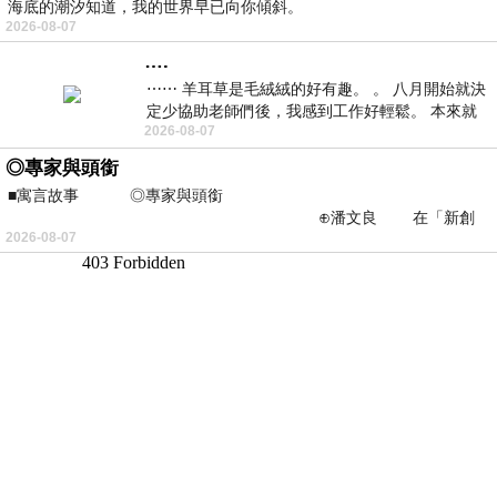
海底的潮汐知道，我的世界早已向你傾斜。
2026-08-07
….
⋯⋯ 羊耳草是毛絨絨的好有趣。 。 八月開始就決
定少協助老師們後，我感到工作好輕鬆。 本來就
2026-08-07
不是我的工作啊。 真
◎專家與頭銜
■寓言故事 ◎專家與頭銜
⊕潘文良 在「新創
2026-08-07
之谷」裡——