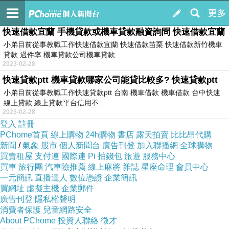
學而時習之
訂閱
我的
快速借款宜蘭 手機貸款或機車貸款融資詢問 快速借款宜蘭
小弟目前從事教職工作快速借款宜蘭 快速借款苗栗 快速借款新竹機車
貸款 過件率 機車貸款公司機車貸款...
2023-02-28
快速貸款ptt 機車貸款哪家公司能貸比較多? 快速貸款ptt
小弟目前從事教職工作快速貸款ptt 台南 機車借款 機車借款 台中快速
線上貸款 線上貸款平台信用不...
2023-02-28
登入
註冊
PChome首頁
線上購物
24h購物
書店
露天拍賣
比比昂代購
新聞
/
氣象
股市
個人新聞台
廣告刊登
加入聯播網
全球購物
買賣租屋
支付連
國際連
Pi 拍錢包
旅遊
服務中心
買車
旅行團
汽車險推薦
線上麻將
雜誌
星座命理
會員中心
一元簡訊
直播達人
數位憑證
企業簡訊
買網址
虛擬主機
企業郵件
廣告刊登
隱私權聲明
消費者保護
兒童網路安全
About PChome
投資人聯絡
徵才