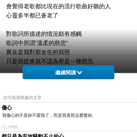
會覺得老歌都比現在的流行歌曲好聽的人
心靈多半都已蒼老了
對歌詞所描述的情況頗有感觸
歌詞中所謂”溫柔的慈悲”
實在是我對那女生的寫照
只是我從來就不認為那是一種慈悲
繼續閱讀
對著曾經愛過的人展現的溫柔
從來就不是慈悲
那是對曾深愛過的人的不捨
你可能感興趣的文章
這樣的不捨與同情本已有所差距 更遑論是慈悲
傷心
我傷心的不是妳不愛我了，而是我竟然這麼愛妳。
呢?
這麼做又把這樣的行為當作是一種慈悲的人
23 小時前
其實是相當傲慢的阿
都只是為安放騷動不止的心