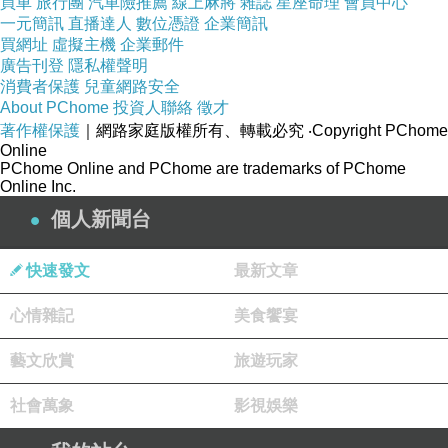
買車
旅行團
浮動
汽車險推薦
線上麻將
雜誌
星座命理
會員中心
下一篇：
一元簡訊
直播達人
數位憑證
企業簡訊
買網址
虛擬主機
企業郵件
廣告刊登
隱私權聲明
消費者保護
兒童網路安全
About PChome
投資人聯絡
徵才
著作權保護
｜網路家庭版權所有、轉載必究
‧Copyright PChome
Online
PChome Online and PChome are trademarks of PChome
Online Inc.
只生體脂肪不生腦袋
個人新聞台
2008-01-22 00:36:29
嶔璦的，我超愛這首歌...
林良樂不錯，阿桑翻唱也不錯
快速發文
最新文章
ps 我覺得老歌大部分比新歌好聽
不是因為老了，是因為唱片業太不長進
心情雜記
美食饗宴
藝文欣賞
旅遊玩家
社會萬象
影視娛樂