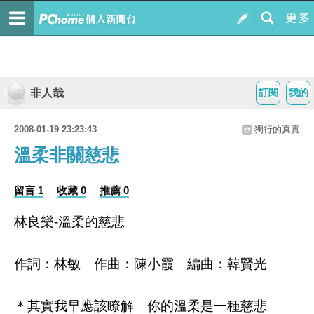
非人哉
訂閱
我的
2008-01-19 23:23:43
獨行的真實
溫柔非關慈悲
留言 1
收藏 0
推薦 0
林良樂-溫柔的慈悲
作詞：林敏 作曲：陳小霞 編曲：韓賢光
＊其實我早應該瞭解 你的溫柔是一種慈悲