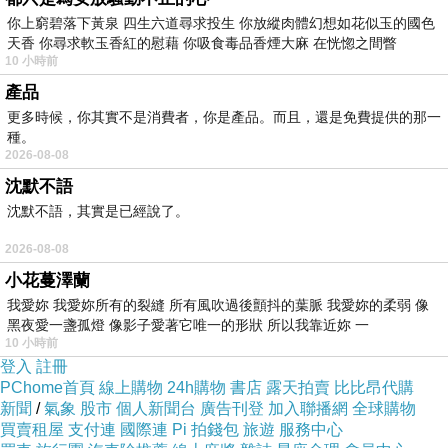
你上窮碧落下黃泉 四生六道尋求投生 你放縱肉體幻想如花似玉的國色
天香 你尋求軟玉香紅的慰藉 你吸食毒品香煙大麻 在恍惚之間瞥
況且一旦讓對方得知真正的現實
10 小時前
所有的不捨只會變成更嚴苛的殘酷
產品
與慈悲更是差了十萬八千里
更多時候，你其實不是消費者，你是產品。而且，還是免費提供的那一
種。
因此我才一直努力的隱藏
2026-08-08
沈默不語
話又說回來
沈默不語，其實是已經說了。
我幹麻為了純粹基於押韻產生的兩個字
2026-08-08
寫下這麼多話呢?
小花蔓澤蘭
幸虧我還沒有白爛到因此去寫慈悲的定義......
我愛妳 我愛妳所有的裂縫 所有風吹過後顫抖的葉脈 我愛妳的柔弱 像
黑夜愛一盞孤燈 像影子愛著它唯一的形狀 所以我靠近妳 一
10 小時前
登入
註冊
PChome首頁
線上購物
24h購物
書店
露天拍賣
比比昂代購
新聞
/
氣象
股市
個人新聞台
廣告刊登
加入聯播網
全球購物
喝酒搏感情
上一篇：
買賣租屋
支付連
國際連
Pi 拍錢包
旅遊
服務中心