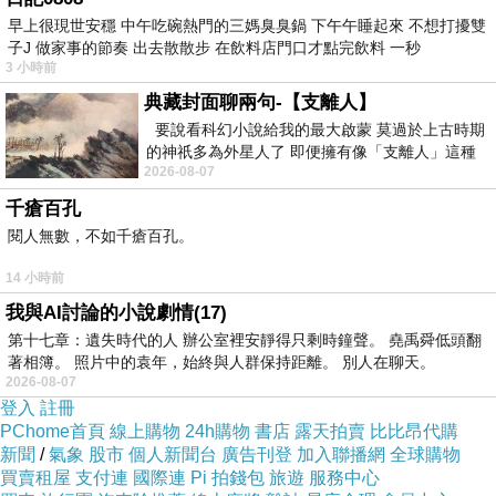
早上很現世安穩 中午吃碗熱門的三媽臭臭鍋 下午午睡起來 不想打擾雙
子J 做家事的節奏 出去散散步 在飲料店門口才點完飲料 一秒
3 小時前
典藏封面聊兩句-【支離人】
要說看科幻小說給我的最大啟蒙 莫過於上古時期
的神祇多為外星人了 即便擁有像「支離人」這種
2026-08-07
驚世駭俗的神通法門 也未必讀
千瘡百孔
閱人無數，不如千瘡百孔。
14 小時前
我與AI討論的小說劇情(17)
第十七章：遺失時代的人 辦公室裡安靜得只剩時鐘聲。 堯禹舜低頭翻
著相簿。 照片中的袁年，始終與人群保持距離。 別人在聊天。
2026-08-07
登入
註冊
PChome首頁
線上購物
24h購物
書店
露天拍賣
比比昂代購
新聞
/
氣象
股市
個人新聞台
廣告刊登
加入聯播網
全球購物
買賣租屋
支付連
國際連
Pi 拍錢包
旅遊
服務中心