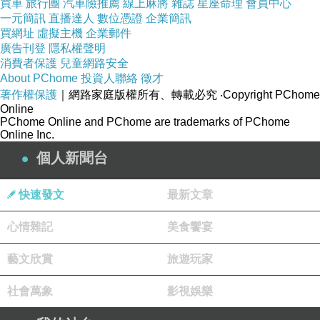
買車
旅行團
汽車險推薦
線上麻將
雜誌
星座命理
會員中心
一元簡訊
直播達人
數位憑證
企業簡訊
買網址
虛擬主機
企業郵件
廣告刊登
隱私權聲明
消費者保護
兒童網路安全
About PChome
投資人聯絡
徵才
著作權保護
｜網路家庭版權所有、轉載必究
‧Copyright PChome
Online
PChome Online and PChome are trademarks of PChome
Online Inc.
個人新聞台
快速發文
最新文章
心情雜記
美食饗宴
藝文欣賞
旅遊玩家
社會萬象
影視娛樂