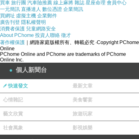
買車
旅行團
汽車險推薦
線上麻將
雜誌
星座命理
會員中心
一元簡訊
直播達人
數位憑證
企業簡訊
買網址
虛擬主機
企業郵件
廣告刊登
隱私權聲明
消費者保護
兒童網路安全
About PChome
投資人聯絡
徵才
著作權保護
｜網路家庭版權所有、轉載必究
‧Copyright PChome
Online
PChome Online and PChome are trademarks of PChome
Online Inc.
個人新聞台
快速發文
最新文章
心情雜記
美食饗宴
藝文欣賞
旅遊玩家
社會萬象
影視娛樂