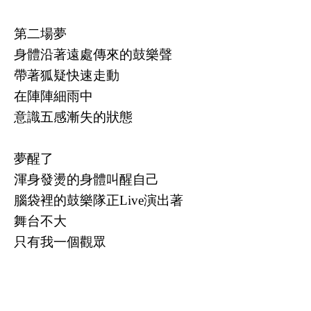
第二場夢
身體沿著遠處傳來的鼓樂聲
帶著狐疑快速走動
在陣陣細雨中
意識五感漸失的狀態
夢醒了
渾身發燙的身體叫醒自己
腦袋裡的鼓樂隊正Live演出著
舞台不大
只有我一個觀眾