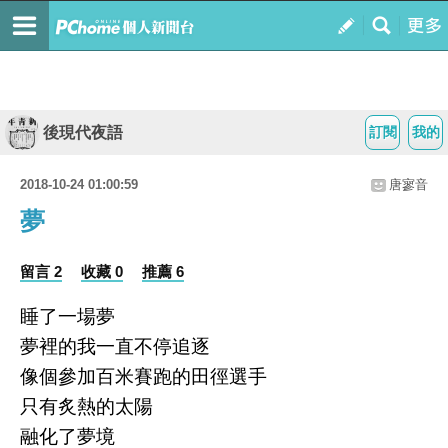
後現代夜語
訂閱
我的
2018-10-24 01:00:59
唐寥音
夢
留言 2
收藏 0
推薦 6
睡了一場夢
夢裡的我一直不停追逐
像個參加百米賽跑的田徑選手
只有炙熱的太陽
融化了夢境