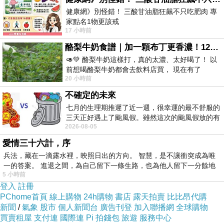
版主回應
健康網》別怪錯！ 三酸甘油脂狂飆不只吃肥肉 專
現世悟道之人，難以望其項背
家點名1物更該戒
2018-10-26 01:55:19
17 小時前
https://health.ltn.com.tw/article/breakingnews/55
酪梨牛奶食譜｜加一顆布丁更香濃！120秒完成飲料店級酪梨奶昔｜imami 旗艦豆漿機
蘇英
🥑💚 酪梨牛奶這樣打，真的太濃、太好喝了！ 以
2018-10-24 06:24:55
前想喝酪梨牛奶都會去飲料店買， 現在有了
20 小時前
醒在夢境中_更好
imami 健康煮藝｜旗艦破壁智慧養生豆漿機，
不確定的未來
版主回應
人生一如在大夢中行事，
七月的生理期推遲了近一週，很幸運的最不舒服的
在夢中醒著，悟夢中夢，忘身外身
三天正好遇上了颱風假。雖然這次的颱風假放的有
2026-08-05
點虛，因為風雨不大，但這也是最想要的
這需有相當修為才是
愛情三十六計，序
兵法，藏在一滴露水裡，映照日出的方向。 智慧，是不讓衝突成為唯
貴台文章深淺有致，已拜台
一的答案。 進退之間，為自己留下一條生路，也為他人留下一分餘地
感謝您來！
5 小時前
2018-10-24 17:53:07
登入
註冊
PChome首頁
線上購物
24h購物
書店
露天拍賣
比比昂代購
新聞
/
氣象
股市
個人新聞台
廣告刊登
加入聯播網
全球購物
買賣租屋
支付連
國際連
Pi 拍錢包
旅遊
服務中心