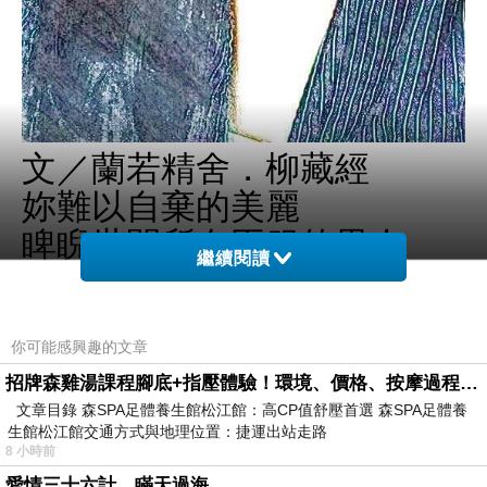
文／蘭若精舍．柳藏經
妳難以自棄的美麗
睥睨世間所有臣服的男人
繼續閱讀
妳無需加冕
但一轉身一回眸
你可能感興趣的文章
我始終知道
招牌森雞湯課程腳底+指壓體驗！環境、價格、按摩過程全紀錄，森SPA足體養生館松江館最新價格表
妳是世界的女王
文章目錄 森SPA足體養生館松江館：高CP值舒壓首選 森SPA足體養
（柳藏經于蘭若精舍
生館松江館交通方式與地理位置：捷運出站走路
8 小時前
2014/1/9）
愛情三十六計，瞞天過海