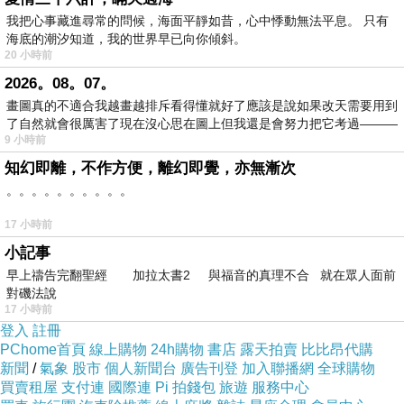
我把心事藏進尋常的問候，海面平靜如昔，心中悸動無法平息。 只有
海底的潮汐知道，我的世界早已向你傾斜。
20 小時前
2026。08。07。
護生偈
上一篇：
畫圖真的不適合我越畫越排斥看得懂就好了應該是說如果改天需要用到
了自然就會很厲害了現在沒心思在圖上但我還是會努力把它考過———
杯中悲
下一篇：
9 小時前
知幻即離，不作方便，離幻即覺，亦無漸次
。。。。。。。。。。
17 小時前
小記事
早上禱告完翻聖經 加拉太書2 與福音的真理不合 就在眾人面前
對磯法說
17 小時前
登入
註冊
PChome首頁
線上購物
24h購物
書店
露天拍賣
比比昂代購
新聞
/
氣象
股市
個人新聞台
廣告刊登
加入聯播網
全球購物
買賣租屋
支付連
國際連
Pi 拍錢包
旅遊
服務中心