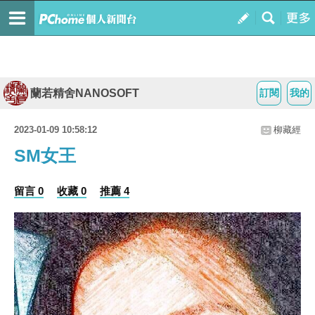
蘭若精舍NANOSOFT
訂閱
我的
2023-01-09 10:58:12
柳藏經
SM女王
留言 0
收藏 0
推薦 4