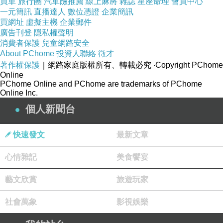
買車
旅行團
汽車險推薦
線上麻將
雜誌
星座命理
會員中心
一元簡訊
直播達人
數位憑證
企業簡訊
買網址
虛擬主機
企業郵件
廣告刊登
隱私權聲明
消費者保護
兒童網路安全
About PChome
投資人聯絡
徵才
著作權保護
｜網路家庭版權所有、轉載必究
‧Copyright PChome
Online
PChome Online and PChome are trademarks of PChome
Online Inc.
個人新聞台
快速發文
最新文章
心情雜記
美食饗宴
藝文欣賞
旅遊玩家
社會萬象
影視娛樂