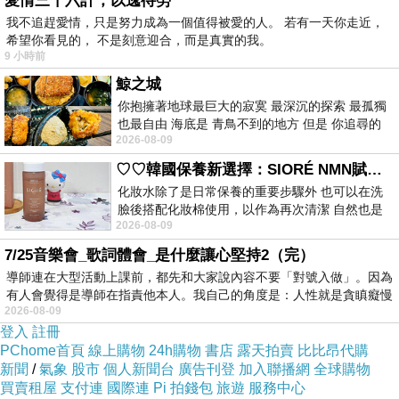
愛情三十六計，以逸待勞
SM女王
上一篇：
我不追趕愛情，只是努力成為一個值得被愛的人。 若有一天你走近，
希望你看見的， 不是刻意迎合，而是真實的我。
安然自在
下一篇：
9 小時前
鯨之城
你抱擁著地球最巨大的寂寞 最深沉的探索 最孤獨
也最自由 海底是 青鳥不到的地方 但是 你追尋的
2026-08-09
幸福 可以比珍珠更
♡♡韓國保養新選擇：SIORÉ NMN賦活泡泡化妝水♡♡
化妝水除了是日常保養的重要步驟外 也可以在洗
臉後搭配化妝棉使用，以作為再次清潔 自然也是
2026-08-09
我的保養必備品項 不過，我對於化妝
7/25音樂會_歌詞體會_是什麼讓心堅持2（完）
導師連在大型活動上課前，都先和大家說內容不要「對號入做」。因為
有人會覺得是導師在指責他本人。我自己的角度是：人性就是貪瞋癡慢
2026-08-09
登入
註冊
PChome首頁
線上購物
24h購物
書店
露天拍賣
比比昂代購
新聞
/
氣象
股市
個人新聞台
廣告刊登
加入聯播網
全球購物
買賣租屋
支付連
國際連
Pi 拍錢包
旅遊
服務中心