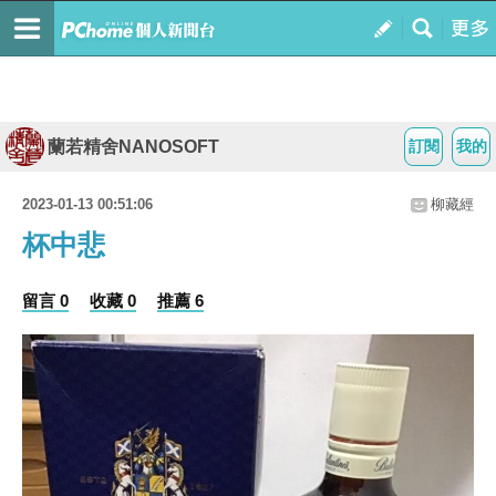
蘭若精舍NANOSOFT
訂閱
我的
2023-01-13 00:51:06
柳藏經
杯中悲
留言 0
收藏 0
推薦 6