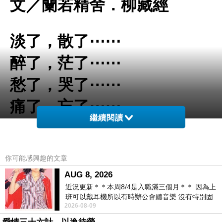
文／蘭若精舍．柳藏經
淡了，散了⋯⋯
醉了，茫了⋯⋯
愁了，哭了⋯⋯
痛了，忘了⋯⋯
繼續閱讀
（柳藏經于蘭若精舍
你可能感興趣的文章
2017/1/13
）
AUG 8, 2026
近況更新＊＊本周8/4是入職滿三個月＊＊ 因為上
班可以戴耳機所以有時辦公會聽音樂 沒有特別固
2026-08-09
定哪天但就是一周某一天會固定聽'90