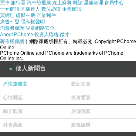
買車
旅行團
汽車險推薦
線上麻將
雜誌
星座命理
會員中心
一元簡訊
直播達人
數位憑證
企業簡訊
買網址
虛擬主機
企業郵件
廣告刊登
隱私權聲明
消費者保護
兒童網路安全
About PChome
投資人聯絡
徵才
著作權保護
｜網路家庭版權所有、轉載必究
‧Copyright PChome
Online
PChome Online and PChome are trademarks of PChome
Online Inc.
個人新聞台
快速發文
最新文章
心情雜記
美食饗宴
藝文欣賞
旅遊玩家
社會萬象
影視娛樂