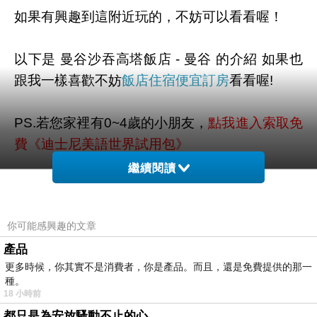
如果有興趣到這附近玩的，不妨可以看看喔！
以下是 曼谷沙吞高塔飯店 - 曼谷 的介紹 如果也
跟我一樣喜歡不妨
飯店住宿便宜訂房
看看喔!
PS.若您家裡有0~4歲的小朋友，
點我進入索取免
費《迪士尼美語世界試用包》
繼續閱讀
↓↓↓限量特優價格按鈕↓↓↓
你可能感興趣的文章
產品
更多時候，你其實不是消費者，你是產品。而且，還是免費提供的那一
種。
18 小時前
都只是為安放騷動不止的心