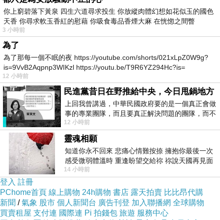
你上窮碧落下黃泉 四生六道尋求投生 你放縱肉體幻想如花似玉的國色
天香 你尋求軟玉香紅的慰藉 你吸食毒品香煙大麻 在恍惚之間瞥
3 小時前
為了
為了那每一個不眠的夜 https://youtube.com/shorts/021xLpZ0W9g?
is=9VvB2Aqpnp3WIKzl https://youtu.be/T9R6YZ294Hc?is=
12 小時前
民進黨昔日在野推給中央，今日甩鍋地方
上回我曾講過，中華民國政府要的是一個真正會做
事的專業團隊，而且要真正解決問題的團隊，而不
12 小時前
是只會到處甩鍋的雙標團隊，最近民進黨
靈魂相願
知道你永不回來 悲痛心情難按捺 擁抱你最後一次
感受微弱體溫時 重逢盼望交給祢 祢說天國再見面
14 小時前
此刻忍淚說別離 他日靈魂再
登入
註冊
PChome首頁
線上購物
24h購物
書店
露天拍賣
比比昂代購
新聞
/
氣象
股市
個人新聞台
廣告刊登
加入聯播網
全球購物
買賣租屋
支付連
國際連
Pi 拍錢包
旅遊
服務中心