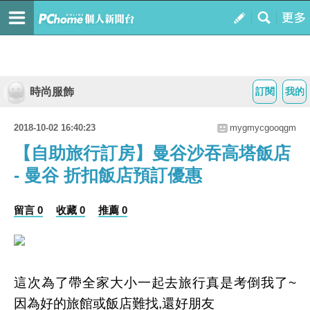
時尚服飾
訂閱
我的
2018-10-02 16:40:23
mygmycgooqgm
【自助旅行訂房】曼谷沙吞高塔飯店
- 曼谷 折扣飯店預訂優惠
留言 0
收藏 0
推薦 0
這次為了帶全家大小一起去旅行真是考倒我了~
因為好的旅館或飯店難找,還好朋友