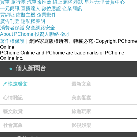
買車
旅行團
汽車險推薦
線上麻將
雜誌
星座命理
會員中心
一元簡訊
直播達人
數位憑證
企業簡訊
買網址
虛擬主機
企業郵件
廣告刊登
隱私權聲明
消費者保護
兒童網路安全
About PChome
投資人聯絡
徵才
著作權保護
｜網路家庭版權所有、轉載必究
‧Copyright PChome
Online
PChome Online and PChome are trademarks of PChome
Online Inc.
個人新聞台
快速發文
最新文章
心情雜記
美食饗宴
藝文欣賞
旅遊玩家
社會萬象
影視娛樂