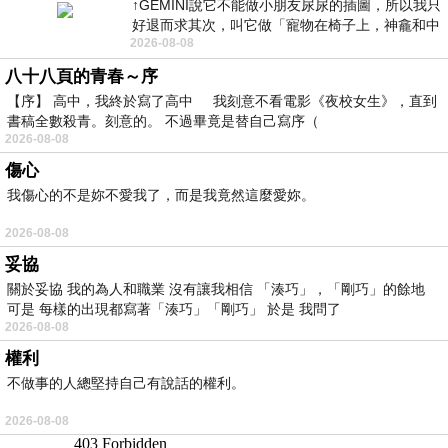
↑GEMINI說它不能做小朋友尿尿的插圖，所以我只
好退而求其次，叫它做「寵物在椅子上，神龕和中
2026-08-08
年人臉孔」的畫了。 六月底
八十八頁的青春～序
【序】 高中，我終於寫了高中 我刻意不看電影《夜校女生》，直到
書稿全數殺青。刻意的。 不過畢竟是替自己寫序（
2026-08-08
傷心
我傷心的不是妳不愛我了，而是我竟然這麼愛妳。
2026-08-08
妥協
關於妥協 我的為人和職業 沒有讓我相信 「湊巧」，「剛巧」的餘地
可是 每樣的出現都寫著「湊巧」「剛巧」 於是 我問了
2026-08-08
權利
不做事的人總堅持自己有說話的權利。
2026-08-08