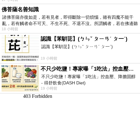
佛菩薩名善知識
諸佛菩薩亦復如是，若有見者，即得斷除一切煩惱，雖有四魔不能干
亂，若有觸者命不可夭、不生不死、不退不沒。所謂觸者，若在佛邊聽
18 小時前
受
認識【苯騈芘】(ㄅㄣˇ ㄆㄧㄢˊ ㄆ一ˊ)
認識【苯騈芘】(ㄅㄣˇ ㄆㄧㄢˊ ㄆ一ˊ)
19 小時前
不只少吃鹽！專家曝「1吃法」控血壓、降膽固醇 - 得舒飲食(DASH Diet)
不只少吃鹽！專家曝「1吃法」控血壓、降膽固醇
- 得舒飲食(DASH Diet)
19 小時前
https://www.facebook.com/dietitiansophia/
posts/157966