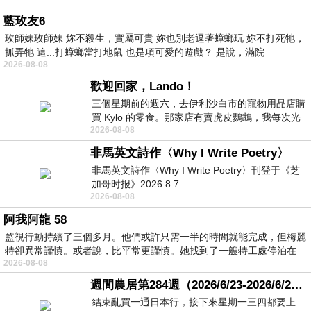
藍玫友6
玫師妹玫師妹 妳不殺生，實屬可貴 妳也別老逗著蟑螂玩 妳不打死牠，
抓弄牠 這...打蟑螂當打地鼠 也是項可愛的遊戲？ 是說，滿院
2026-08-08
歡迎回家，Lando！
三個星期前的週六，去伊利沙白市的寵物用品店購
買 Kylo 的零食。那家店有賣虎皮鸚鵡，我每次光
2026-08-08
顧都會去看一下。他們偶爾會引進 C
非馬英文詩作〈Why I Write Poetry〉
非馬英文詩作〈Why I Write Poetry〉刊登于《芝
加哥时报》2026.8.7
2026-08-08
阿我阿龍 58
監視行動持續了三個多月。他們或許只需一半的時間就能完成，但梅麗
特卻異常謹慎。或者說，比平常更謹慎。她找到了一艘特工處停泊在
2026-08-08
週間農居第284週（2026/6/23-2026/6/24) 夏至 金黃稻浪洋溢豐收喜悅
結束亂買一通日本行，接下來星期一三四都要上