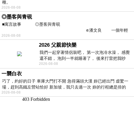
種。
2026-08-08
◎墨客與青硯
■寓言故事 ◎墨客與青硯
⊕潘文良 一個年輕
2026-08-08
的墨客，在京城的古玩肆裡
2026 父親節快樂
我們一起穿著情侶裝吧， 第一次泡冷水澡， 感覺
還不錯， 泡到一半就睡著了， 後來打雷把我吵
2026-08-08
醒， 手
一襲白衣
巧了，約好的日子 車庫大門打不開 急得滿頭大漢 妳已經出門 虛驚一
場，趕到高鐵左營站恰好 新加坡，我只去過一次 妳的行程總是排的
2026-08-08