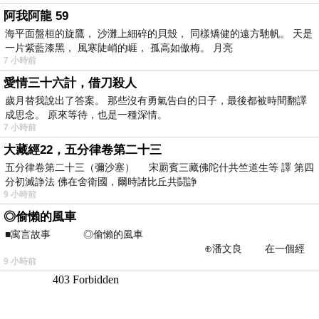
阿我阿龍 59
海平面盤桓的旋鷹， 沙灘上細碎的貝殼， 同樣矯健的遠方馳帆。 天是
一片紫藍漆黑， 風寒陡峭的崕， 孤高如傲梅。 月亮
7 小時前
愛情三十六計，借刀殺人
歲月替我說出了答案。 那些沒有勇氣告白的日子，最後都被時間翻譯
成思念。 原來等待，也是一種深情。
7 小時前
大藏經22，五分律卷第二十三
五分律卷第二十三（彌沙塞） 宋罽賓三藏佛陀什共竺道生等 譯 第四
分初滅諍法 佛在舍衛國，爾時諸比丘共鬪諍
9 小時前
◎偷懶的風車
■寓言故事 ◎偷懶的風車
⊕潘文良 在一個經
9 小時前
常颳風的山丘上—&m