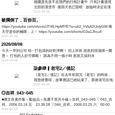
德國原先並不在我們的行程計畫中 只有計畫過境
北部的漢堡市 後因天色已昏暗 故臨時決定在漢
2026-08-08
堡市吃晚餐和過夜
被擱倒了，百份百。
https://youtube.com/shorts/JT4fLHpMfYE?is=uk2_hVbA2IJnlyGW 唯
天空是你的極限，上！ https://youtube.com/shorts/G3a1Jhcu4
2026-08-08
2026/08/08
今天一早到公司 哇~ 打包清的好乾淨啊！ 但上班前 崽崽到現場掃一圈
恩～ 打包的人好可憐喔！ 因為不用一個小時 崽崽又搞到水
2026-08-08
柒參肆▎老宅2／後記
《老宅2／後記》在去年初寫完《老宅》的時候，
我曾經覺得，故事應該已經結束了。那座老宅在地
2026-08-08
震中倒塌，七個人終於離開那片黑暗，
◎吉祥_043~045
■潘文良著作集＞勵益品＞魚雁千里共今緣＞吉祥_043~045 ▽043_吉
祥。2006.03.24.五 23:38:28 ▽044_吉祥。2006.03.25.六 00:00:
2026-08-08