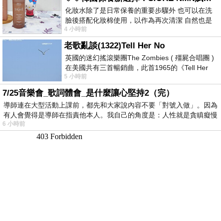
化妝水除了是日常保養的重要步驟外 也可以在洗
臉後搭配化妝棉使用，以作為再次清潔 自然也是
4 小時前
我的保養必備品項 不過，我對於化妝
老歌亂談(1322)Tell Her No
英國的迷幻搖滾樂團The Zombies ( 殭屍合唱團 )
在美國共有三首暢銷曲，此首1965的《Tell Her
5 小時前
No》即為其中之一，在告示牌百大單曲
7/25音樂會_歌詞體會_是什麼讓心堅持2（完）
導師連在大型活動上課前，都先和大家說內容不要「對號入做」。因為
有人會覺得是導師在指責他本人。我自己的角度是：人性就是貪瞋癡慢
6 小時前