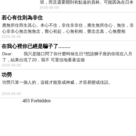
班，而且還要開到有點遠的員林。可能因為在日本
2026-08-08
花不少錢，星期一出門上班時，心裡沒有一
若心有住則為非住
應無所住而生其心。本心不住，非住非非住，應生無所住心，無住，非
心非非心無念無無念，覺心初起，心無初相，覺念念真，心無覺相
2026-08-08
在我心裡你已經是騙子了........
Dear: 我只是隨口問了你什麼時候生日?想說獅子座的你現在八月
了，結果出現了20，我不 可置信地看著這個
2026-08-08
功勞
功勞只算一個人的，這樣才能形成神威，才容易變成佳話。
2026-08-08