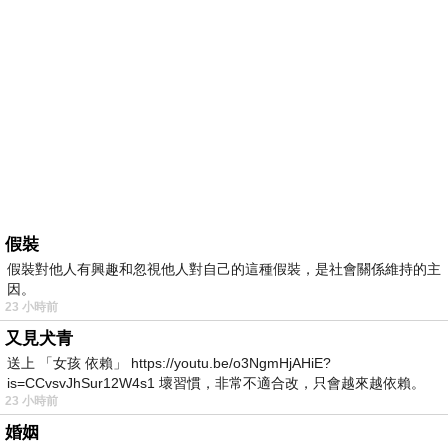
假裝
假裝對他人有興趣和忽視他人對自己的這種假裝，是社會關係維持的主
因。
23 小時前
又見犬青
送上 「女孩 依賴」 https://youtu.be/o3NgmHjAHiE?
is=CCvsvJhSur12W4s1 壞習慣，非常不適合改，只會越來越依賴。
23 小時前
我害怕的
婚姻