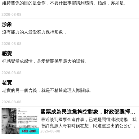
維持關係的目的是合作，不要什麼事都講到感情。婚姻，亦如是。
2026-08-08
形象
沒有能力的人最愛努力保持形象，
2026-08-08
感覺
把感覺當成感情，是愛情關係里最大的誤解。
2026-08-08
老實
老實的另一個含義，就是不精於處理人際關係。
2026-08-08
國票成為民進黨掏空對象，財政部選擇性失憶
最近談到國票金這件事，已經是鬧得沸沸揚揚，我
替許崑源大哥有時候在想，民進黨提出的公公併，
2026-08-08
其實就是想要國庫通黨庫，鬧出最大的醜