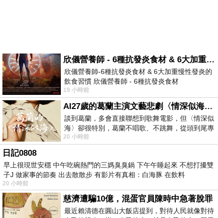
欣儀營養師 - 6種抗發炎食材 & 6大加重慢性發炎的飲食習慣
欣儀營養師-6種抗發炎食材 & 6大加重慢性發炎的
飲食習慣 欣儀營養師 - 6種抗發炎食材
19 小時前
https://www.facebook.com/photo/?fbid=147
AI27歲的葛蘭主演文藝悲劇〈情深似海〉 #戀上老電影 #葛蘭 #粟子
談到葛蘭，多會直接聯想到歌舞電影，但〈情深似
海〉卻很特別，葛蘭不唱歌、不跳舞，從頭到尾專
20 小時前
心演戲。拍攝期間，經常工作超過12個鐘
日記0808
早上很現世安穩 中午吃碗熱門的三媽臭臭鍋 下午午睡起來 不想打擾雙
子J 做家事的節奏 出去散散步 有影片有真相：白海豚 在飲料
20 小時前
慈濟遭騙10億，混蛋官員陳時中急著脫罪
最近賴清德在圓山大飯店提到，對待人民就像對待