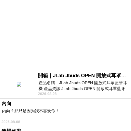
開箱｜JLab Jbuds OPEN 開放式耳罩藍牙耳機 - 設計美學，輕巧、透氣、環境音全物理達成！
產品名稱：JLab Jbuds OPEN 開放式耳罩藍牙耳
機 產品資訊 JLab Jbuds OPEN 開放式耳罩藍牙
2026-08-08
耳機評語：非常有特色，值得喜愛美型工
内向
内向？那只是因为我不喜欢你！
2026-08-08