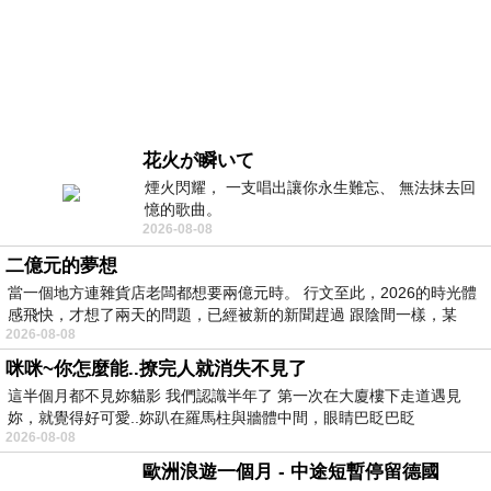
花火が瞬いて
煙火閃耀， 一支唱出讓你永生難忘、 無法抹去回
憶的歌曲。
2026-08-08
二億元的夢想
當一個地方連雜貨店老闆都想要兩億元時。 行文至此，2026的時光體
感飛快，才想了兩天的問題，已經被新的新聞趕過 跟陰間一樣，某
2026-08-08
咪咪~你怎麼能..撩完人就消失不見了
這半個月都不見妳貓影 我們認識半年了 第一次在大廈樓下走道遇見
妳，就覺得好可愛..妳趴在羅馬柱與牆體中間，眼睛巴眨巴眨
2026-08-08
歐洲浪遊一個月 - 中途短暫停留德國