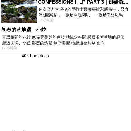
CONFESSIONS II LP PART 3｜娜語錄II LP PART 3
這次官方大規模的發行十幾種專輯彩膠當中，只有
2張圖案膠，一張是開腿喇叭、一張是條紋斑馬
17 小時前
版；目前官網上只剩澳洲商店AU STORE
初春的草地遇ㄧ小蛇
青黑相間的花紋 像穿著美麗的春服 牠氣定神閒 緩緩沿著草地的起伏
爬過坑洞、小丘 那麼的悠閒 無所畏懼 牠爬過整片草地 向
17 小時前