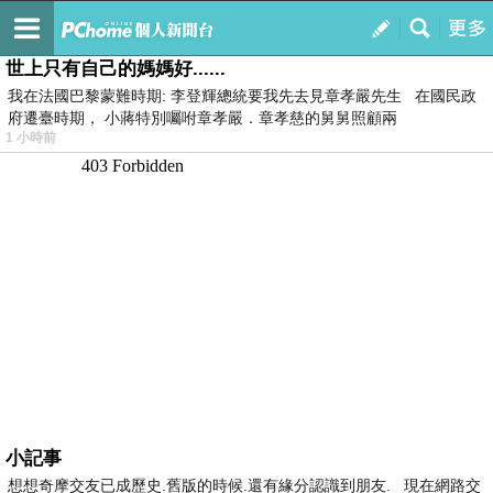
我的
最新文章
世上只有自己的媽媽好......
我在法國巴黎蒙難時期: 李登輝總統要我先去見章孝嚴先生 在國民政
府遷臺時期， 小蔣特別囑咐章孝嚴．章孝慈的舅舅照顧兩
1 小時前
小記事
想想奇摩交友已成歷史.舊版的時候.還有緣分認識到朋友. 現在網路交