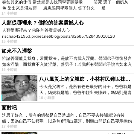
突如其來的休假 當然就是去找同學弄頭髮啦！ 笑死 選了一個奶灰
色 染出來是淺灰藍 崽崽跟同學兩個人 笑了好久 反
14 小時前
人類從哪裡來 ? 佛陀的答案震撼人心
人類從哪裡來 ? 佛陀的答案震撼人心
rischao421953.pixnet.net/blog/posts/926857528435010128
15 小時前
如來不入涅槃
惟諸菩薩能見我身，常聞我法，是故不言我入涅槃。聲聞弟子雖復發言
如來涅槃，而我實不入於涅槃。善男子！若我所有聲聞弟子說言如來入
16 小時前
八八風災上的父親節，小林村民難以抹滅的痛
今天是父親節，是所有爸爸最好的日子，爸爸就是
天，媽媽就是地；爸爸年輕出去賺錢，媽媽則是處
16 小時前
理家務，職業不分高低貴賤，只有人品才
面對吧
沈思了好久 ，所有的錯都是自己造成的，自己不要去接觸就沒有後
續，因為自己不知輕重，以為無所謂出風頭，到頭出問題自己要承擔怨
17 小時前
不