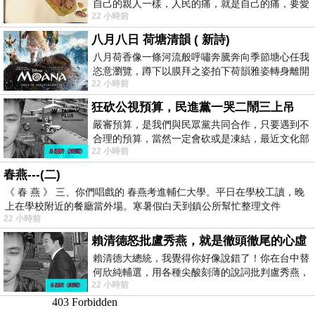
自己的親人一樣，人民的痛，就是自己的痛，要愛
22 小時前
民如親，說的這麼好聽，實際上根本沒做
八月八日 荷塘清韻 ( 新詩)
八月荷香像一條河流般呼嘯奔騰奔向季節塘心任我
恣意瀏覽，蹲下以膜拜之姿拍下荷韻雅姿轉身離開
22 小時前
時我把美麗的遐想掛在亭亭葉柄上盼望
狂砍公視預算，民進黨一哭二鬧三上吊
嚴審預算，是我們與民眾黨共同合作，只要遇到不
合理的預算，當然一定會砍或是凍結，最近文化部
22 小時前
要編列公視和Taiwan plus預算，在110年
春燕---(二)
《 春 燕 》 三、你們唱戲的 春燕考進輔仁大學。平日在學校工讀，晚
上在學校附近的餐廳當外場。寒暑假白天到鎮公所幫忙整理文件
22 小時前
賴清德怒批盧秀燕，就是徹頭徹尾的心虛
賴清德大總統，我覺得你好像說錯了！你在台中替
何欣純輔選，用各種尖酸刻薄的說詞批判盧秀燕，
22 小時前
罵她施政滿意度輸給陳其邁，甚至還說盧