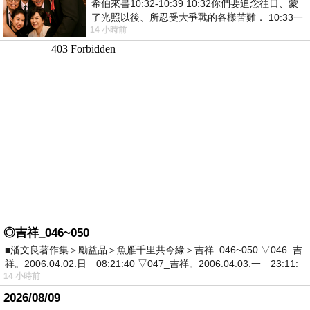
希伯來書10:32-10:39 10:32你們要追念往日、蒙
了光照以後、所忍受大爭戰的各樣苦難． 10:33一
14 小時前
面被毀謗、遭患難、成了戲景、叫眾人
◎吉祥_046~050
■潘文良著作集＞勵益品＞魚雁千里共今緣＞吉祥_046~050 ▽046_吉
祥。2006.04.02.日 08:21:40 ▽047_吉祥。2006.04.03.一 23:11:
14 小時前
2026/08/09