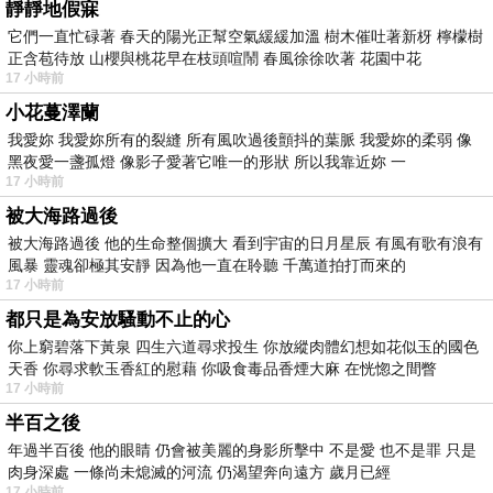
靜靜地假寐
它們一直忙碌著 春天的陽光正幫空氣緩緩加溫 樹木催吐著新枒 檸檬樹
正含苞待放 山櫻與桃花早在枝頭喧鬧 春風徐徐吹著 花園中花
17 小時前
小花蔓澤蘭
我愛妳 我愛妳所有的裂縫 所有風吹過後顫抖的葉脈 我愛妳的柔弱 像
黑夜愛一盞孤燈 像影子愛著它唯一的形狀 所以我靠近妳 一
17 小時前
被大海路過後
被大海路過後 他的生命整個擴大 看到宇宙的日月星辰 有風有歌有浪有
風暴 靈魂卻極其安靜 因為他一直在聆聽 千萬道拍打而來的
17 小時前
都只是為安放騷動不止的心
你上窮碧落下黃泉 四生六道尋求投生 你放縱肉體幻想如花似玉的國色
天香 你尋求軟玉香紅的慰藉 你吸食毒品香煙大麻 在恍惚之間瞥
17 小時前
半百之後
年過半百後 他的眼睛 仍會被美麗的身影所擊中 不是愛 也不是罪 只是
肉身深處 一條尚未熄滅的河流 仍渴望奔向遠方 歲月已經
17 小時前