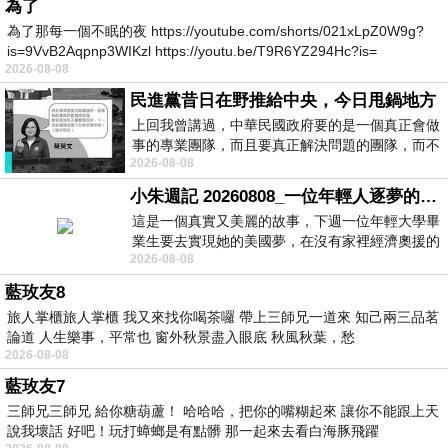
為了
為了那每一個不眠的夜 https://youtube.com/shorts/021xLpZ0W9g?
is=9VvB2Aqpnp3WIKzl https://youtu.be/T9R6YZ294Hc?is=
2026-08-08
民進黨昔日在野推給中央，今日甩鍋地方
上回我曾講過，中華民國政府要的是一個真正會做
事的專業團隊，而且要真正解決問題的團隊，而不
2026-08-08
是只會到處甩鍋的雙標團隊，最近民進黨
小朱週記 20260808_一位年輕人逐夢的真實故事
這是一個真實又美麗的故事，下週一位年輕大學畢
業生要去實現她的美國夢，在沒有家裡經濟奧援的
2026-08-08
情況下，靠著自我努力工作累積出國基
藍玫友8
旅人掌櫃旅人掌櫃 我又來找你喝茶囉 帶上三師兄一道來 知己兩三品茗
論道 人生樂事，平常也 窗外秋景盡入眼底 秋風秋葉，愁
2026-08-08
藍玫友7
三師兄三師兄 給你糖葫蘆！ 哈哈哈，把你的嘴糊起來 讓你不能跟上天
說我壞話 好吧！玩打蟑螂是有點髒 那一起來去看白海豚飛躍