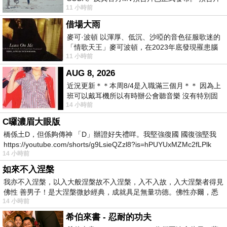
11 小時前
一經發布， 就引發了粉絲們對這次夏季回
借場大雨
麥可·波頓 以渾厚、低沉、沙啞的音色征服歌迷的
「情歌天王」麥可波頓，在2023年底發現罹患腦
11 小時前
瘤「祈禱早日康復，一切都好」。
AUG 8, 2026
近況更新＊＊本周8/4是入職滿三個月＊＊ 因為上
班可以戴耳機所以有時辦公會聽音樂 沒有特別固
14 小時前
定哪天但就是一周某一天會固定聽'90
C囉濃眉大眼版
橋係土D，但係夠傳神 「D」辦證好失禮咩。我堅強復國 國復強堅我
https://youtube.com/shorts/g9LsieQZzl8?is=hPUYUxMZMc2fLPlk
14 小時前
如來不入涅槃
我亦不入涅槃，以入大般涅槃故不入涅槃，入不入故，入大涅槃者得見
佛性 善男子！是大涅槃微妙經典，成就具足無量功德。佛性亦爾，悉
14 小時前
希伯來書 - 忍耐的功夫