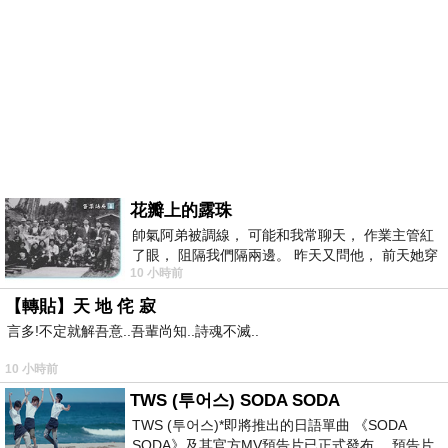
花瓣上的露珠
帥氣阿弟被調線， 可能和我常聊天， 作業主管紅
了眼， 阻隔我們隔兩邊。 昨天又問他， 前天她穿
10 小時前
什麼顏色衣服， 不經
【轉貼】天 地 侘 寂
言多!不定就解吾意..吾輩尚知..詩魂不滅..
10 小時前
TWS (투어스) SODA SODA
TWS (투어스)*即將推出的日語單曲 《SODA
SODA》及其官方MV預告片已正式發布。 預告片