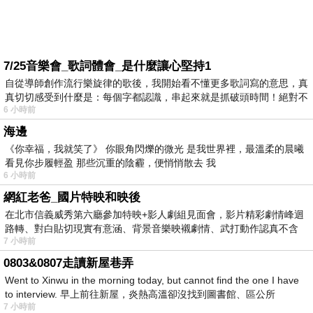
7/25音樂會_歌詞體會_是什麼讓心堅持1
自從導師創作流行樂旋律的歌後，我開始看不懂更多歌詞寫的意思，真
真切切感受到什麼是：每個字都認識，串起來就是抓破頭時間！絕對不
6 小時前
海邊
《你幸福，我就笑了》 你眼角閃爍的微光 是我世界裡，最溫柔的晨曦
看見你步履輕盈 那些沉重的陰霾，便悄悄散去 我
6 小時前
網紅老爸_國片特映和映後
在北市信義威秀第六廳參加特映+影人劇組見面會，影片精彩劇情峰迴
路轉、對白貼切現實有意涵、背景音樂映襯劇情、武打動作認真不含
7 小時前
糊、
0803&0807走讀新屋巷弄
Went to Xinwu in the morning today, but cannot find the one I have
to interview. 早上前往新屋，炎熱高溫卻沒找到圖書館、區公所
7 小時前