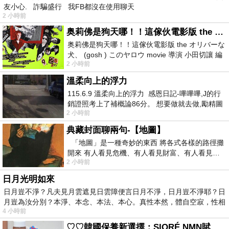
友小心. 詐騙盛行 我FB都沒在使用聊天
2 小時前
奥莉佛是狗天哪！！這傢伙電影版 the オリバーな犬、 (gosh ) このヤロウ movie
奥莉佛是狗天哪！！這傢伙電影版 the オリバーな
犬、 (gosh ) このヤロウ movie 導演 小田切讓 編
2 小時前
劇: 小田切讓 主演: 小田切讓
溫柔向上的浮力
115.6.9 溫柔向上的浮力 感恩日記-嗶嗶嗶,J的行
銷證照考上了補概論86分。 想要做就去做,勵精圖
2 小時前
治大成功,也是表法,堅持和努力
典藏封面聊兩句-【地圖】
「地圖」是一種奇妙的東西 將各式各樣的路徑攤
開來 有人看見危機、有人看見財富、有人看見…
2 小時前
從中可以發掘出不同的
日月光明如來
日月豈不淨？凡夫見月雲遮見日雲障便言日月不淨，日月豈不淨耶？日
月豈為汝分別？本淨、本念、本法、本心。真性本然，體自空寂，性相
4 小時前
♡♡韓國保養新選擇：SIORÉ NMN賦活泡泡化妝水♡♡