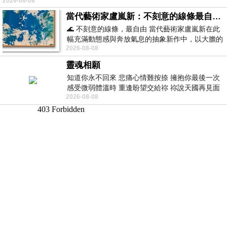
2026-08-08
當代藝術家盧嵐新：不刻意的線條最自由，讓色彩流動、筆觸自己說話
🌊 不刻意的線條，最自由 當代藝術家盧嵐新在此
幅充滿動態感與奔放氣息的抽象新作中，以大膽的
2026-08-08
藍色顏料在白色畫布上揮灑、壓印與流淌
靈魂相願
知道你永不回來 悲痛心情難按捺 擁抱你最後一次
感受微弱體溫時 重逢盼望交給祢 祢說天國再見面
2026-08-08
此刻忍淚說別離 他日靈魂再