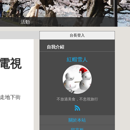
活動
自我介紹
紅帽雪人
電視
走地下街
不放過美食，不忽視旅行
關於本站
留言板