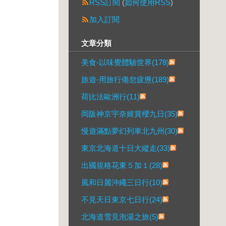
RSS訂閱
(
如何使用RSS
)
加入訂閱
文章分類
美食-以味覺體驗世界(178)
旅遊-用旅行倦怠疲憊(189)
荷比法歐洲行(11)
岡阪神京宇奈姬賞櫻九日(35)
慢遊滿點夢幻列車北九州(30)
東京北海道十日大縱走(33)
出國規格花東５加１(28)
風和日麗沖繩三日行(10)
不見天日東京七日行(24)
北海道雪見泡湯之旅(5)