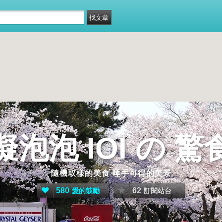
擬泡泡 IOI の 驚
隨機取樣的美食 唾手可得的美景
580
62
愛的鼓勵
訂閱站台