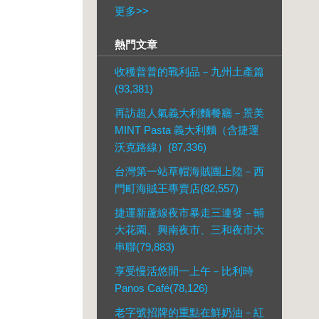
更多
>>
熱門文章
收穫普普的戰利品－九州土產篇
(93,381)
再訪超人氣義大利麵餐廳－景美
MINT Pasta 義大利麵（含捷運
沃克路線）(87,336)
台灣第一站草帽海賊團上陸－西
門町海賊王專賣店(82,557)
捷運新蘆線夜市暴走三連發－輔
大花園、興南夜市、三和夜市大
串聯(79,883)
享受慢活悠閒一上午－比利時
Panos Café(78,126)
老字號招牌的重點在鮮奶油－紅