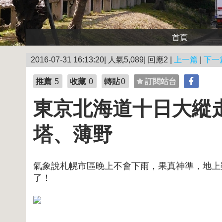
首頁
2016-07-31 16:13:20| 人氣5,089| 回應2 |
上一篇
|
下一
推薦
5
收藏
0
轉貼
0
訂閱站台
東京北海道十日大縱走
塔、薄野
氣象說札幌市區晚上不會下雨，果真神準，地上
了！