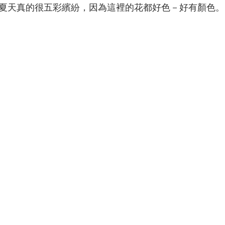
夏天真的很五彩繽紛，因為這裡的花都好色－好有顏色。