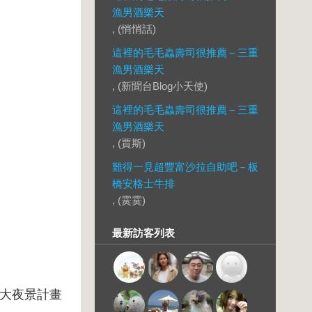
漁男酒樂天
, (悄悄話)
這裡的毛毛蟲壽司很推薦－三重
漁男酒樂天
, (新聞台Blog小天使)
這裡的毛毛蟲壽司很推薦－三重
漁男酒樂天
, (賈斯)
難得一見超豐富沙拉自助吧－板
橋安格士牛排
, (霙霙)
最新訪客列表
大夜景計畫