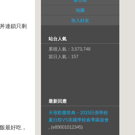
地圖
加入好友
丼連鎖只剩
站台人氣
累積人氣：
3,573,748
當日人氣：
157
最新回應
天母歡樂祭典－2015日僑學校
夏日祭VS美國學校春季園遊會
飯最好吃，
, (e89001012345)