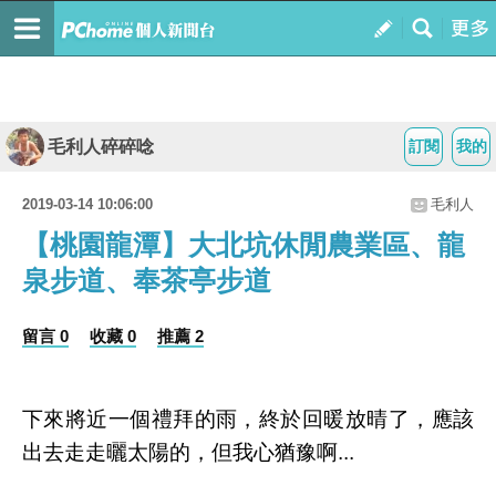
毛利人碎碎唸
訂閱
我的
2019-03-14 10:06:00
毛利人
【桃園龍潭】大北坑休閒農業區、龍
泉步道、奉茶亭步道
留言 0
收藏 0
推薦 2
下來將近一個禮拜的雨，終於回暖放晴了，應該
出去走走曬太陽的，但我心猶豫啊...