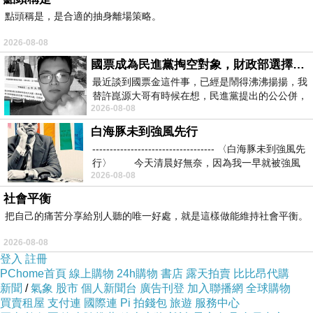
起點逛農業區。
點頭稱是，是合適的抽身離場策略。
2026-08-08
好不容易找到遊客中心，也在附近找到停車場，
國票成為民進黨掏空對象，財政部選擇性失憶
我們便採步行方式一路往下走，一個景點一個景
最近談到國票金這件事，已經是鬧得沸沸揚揚，我
點慢慢看。不過，可觀之處似乎只有「水土保持
替許崑源大哥有時候在想，民進黨提出的公公併，
園區」...。
2026-08-08
其實就是想要國庫通黨庫，鬧出最大的醜
白海豚未到強風先行
----------------------------------- 〈白海豚未到強風先
行〉 今天清晨好無奈，因為我一早就被強風
2026-08-08
社會平衡
把自己的痛苦分享給別人聽的唯一好處，就是這樣做能維持社會平衡。
2026-08-08
登入
註冊
PChome首頁
線上購物
24h購物
書店
露天拍賣
比比昂代購
新聞
/
氣象
股市
個人新聞台
廣告刊登
加入聯播網
全球購物
買賣租屋
支付連
國際連
Pi 拍錢包
旅遊
服務中心