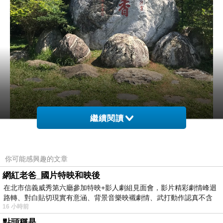
繼續閱讀
你可能感興趣的文章
我們從楊梅的方向進入大北坑休閒農業區，道路
網紅老爸_國片特映和映後
比我預期的狹窄，讓我頗為意外！好不容易來到
在北市信義威秀第六廳參加特映+影人劇組見面會，影片精彩劇情峰迴
停車場，卻離遊客中心或步道有一段距離，於是
路轉、對白貼切現實有意涵、背景音樂映襯劇情、武打動作認真不含
16 小時前
糊、
再次趨車上路，欲先到遊客中心，以遊客中心為
點頭稱是