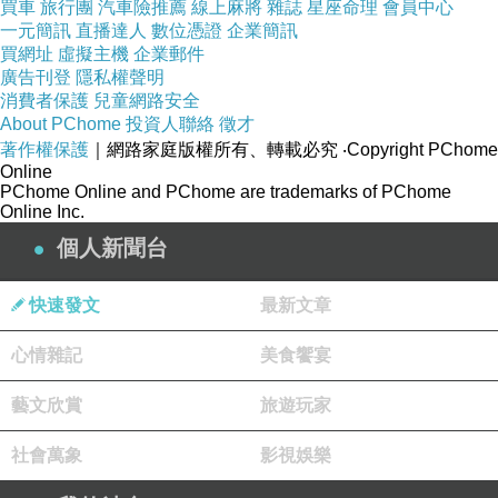
買車
旅行團
汽車險推薦
線上麻將
雜誌
星座命理
會員中心
一元簡訊
直播達人
數位憑證
企業簡訊
買網址
虛擬主機
企業郵件
廣告刊登
隱私權聲明
消費者保護
兒童網路安全
About PChome
投資人聯絡
徵才
著作權保護
｜網路家庭版權所有、轉載必究
‧Copyright PChome
Online
PChome Online and PChome are trademarks of PChome
Online Inc.
個人新聞台
快速發文
最新文章
心情雜記
美食饗宴
藝文欣賞
旅遊玩家
社會萬象
影視娛樂