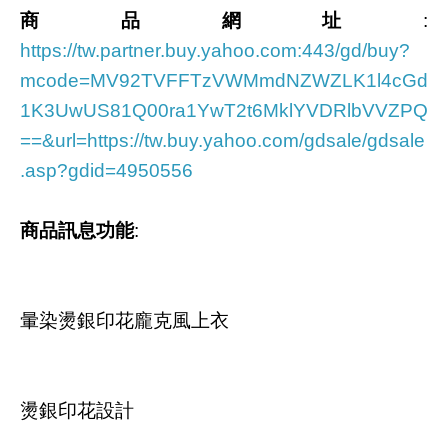
商品網址
:
https://tw.partner.buy.yahoo.com:443/gd/buy?
mcode=MV92TVFFTzVWMmdNZWZLK1l4cGd
1K3UwUS81Q00ra1YwT2t6MklYVDRlbVVZPQ
==&url=https://tw.buy.yahoo.com/gdsale/gdsale
.asp?gdid=4950556
商品訊息功能
:
暈染燙銀印花龐克風上衣
燙銀印花設計