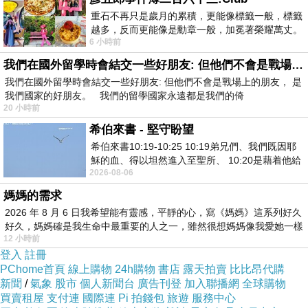
重石不再只是歲月的累積，更能像標籤一般，標籤
越多，反而更能像是勳章一般，加冕著榮耀萬丈。
6 小時前
習慣一如縱容，成了再難輕輕放下的罪證
我們在國外留學時會結交一些好朋友: 但他們不會是戰場上的朋友
我們在國外留學時會結交一些好朋友: 但他們不會是戰場上的朋友， 是
我們國家的好朋友。 我們的留學國家永遠都是我們的倚
20 小時前
希伯來書 - 堅守盼望
希伯來書10:19-10:25 10:19弟兄們、我們既因耶
穌的血、得以坦然進入至聖所、 10:20是藉着他給
2026-08-06
我們開了一條又新又活的路從幔子經過
專櫃品牌
媽媽的需求
F.F.F.F
2026 年 8 月 6 日我希望能有靈感，平靜的心，寫《媽媽》這系列好久
好久，媽媽確是我生命中最重要的人之一，雖然很想媽媽像我愛她一樣
12 小時前
Model 身
登入
註冊
高：
PChome首頁
線上購物
24h購物
書店
露天拍賣
比比昂代購
新聞
/
氣象
股市
個人新聞台
廣告刊登
加入聯播網
全球購物
165cm 體
買賣租屋
支付連
國際連
Pi 拍錢包
旅遊
服務中心