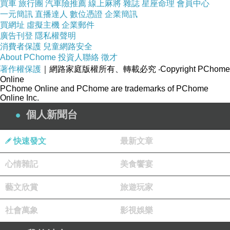
重：43kg
買車
旅行團
汽車險推薦
線上麻將
雜誌
星座命理
會員中心
三圍：32/
一元簡訊
直播達人
數位憑證
企業簡訊
買網址
虛擬主機
企業郵件
24/ 34
廣告刊登
隱私權聲明
消費者保護
兒童網路安全
About PChome
投資人聯絡
徵才
(實際穿著
著作權保護
｜網路家庭版權所有、轉載必究
‧Copyright PChome
尺寸為M
Online
PChome Online and PChome are trademarks of PChome
號)
Online Inc.
個人新聞台
快速發文
最新文章
心情雜記
美食饗宴
藝文欣賞
旅遊玩家
社會萬象
影視娛樂