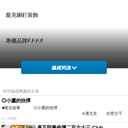
龐克鉚釘裝飾
專櫃品牌F.F.F.F
繼續閱讀
商品訊息描述
:
你可能感興趣的文章
◎小鷹的抉擇
■寓言故事 ◎小鷹的抉擇
⊕潘文良 在壁立千
FFFF 暈染燙銀印花龐克風上衣 (共兩色)
23 小時前
仞的懸崖上，有一座遮天蔽
彥五郎事件簿二百六十三:Club