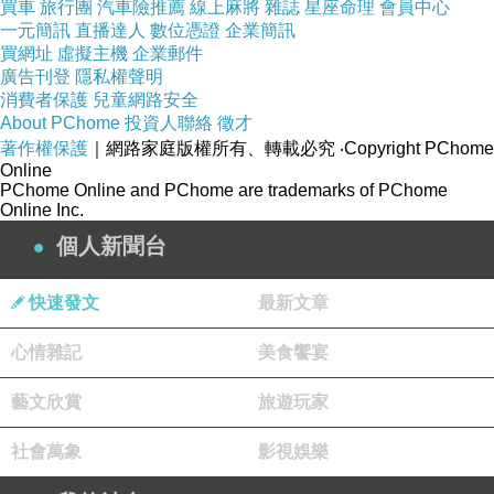
買車
旅行團
汽車險推薦
線上麻將
雜誌
星座命理
會員中心
一元簡訊
直播達人
數位憑證
企業簡訊
買網址
虛擬主機
企業郵件
褲管綁帶設
廣告刊登
隱私權聲明
計悠閒的散
消費者保護
兒童網路安全
About PChome
投資人聯絡
徵才
步或者出遊
著作權保護
｜網路家庭版權所有、轉載必究
‧Copyright PChome
海邊
Online
PChome Online and PChome are trademarks of PChome
Online Inc.
都非常的方
個人新聞台
便且有型
喔！
快速發文
最新文章
心情雜記
美食饗宴
藝文欣賞
旅遊玩家
社會萬象
影視娛樂
?本品牌的商品版型屬寬鬆日本風不屬合身效