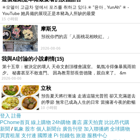
✳️모델이 고급차 옆에서 포즈를 취하고 있다.✳️ "윤아 , YunAh" ✳️ -
YouTube 她具備的展現正是本豬為人所缺的最愛
15 小時前
摩斯兄
預祝你們的店「人面桃花相映紅。」
2026-08-06
我與AI討論的小說劇情(15)
第十五章：被決定的壞人 天命文創頂樓會議室。 氣氛冷得像暴風雨前
夕。 秘書甚至不敢進門。 因為教育部長曾德隆，親自來了。 &m
2026-08-06
夏季必備顯
立秋
瘦刷色單寧
預告夏天將行漸遠 走過這陽光普照 卻又充滿逝去
材質
的季節 無常已成為人生的日常 當擁著今夜的歡暢
10 小時前
舒心 轉眼驟成昨日 而明晨 太陽
登入
註冊
更顯甜心們
PChome首頁
線上購物
24h購物
書店
露天拍賣
比比昂代購
新聞
/
氣象
股市
個人新聞台
廣告刊登
加入聯播網
全球購物
的修長美腿
買賣租屋
支付連
國際連
Pi 拍錢包
旅遊
服務中心
～