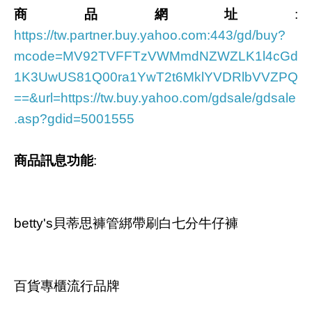
商品網址
:
https://tw.partner.buy.yahoo.com:443/gd/buy?
mcode=MV92TVFFTzVWMmdNZWZLK1l4cGd
1K3UwUS81Q00ra1YwT2t6MklYVDRlbVVZPQ
==&url=https://tw.buy.yahoo.com/gdsale/gdsale
.asp?gdid=5001555
商品訊息功能
:
betty's貝蒂思褲管綁帶刷白七分牛仔褲
百貨專櫃流行品牌