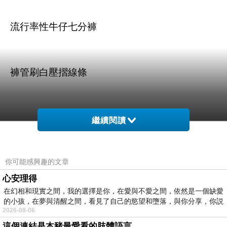
流行率性牛仔七分褲
褲管刷白壓摺線條
繼續閱讀
商品訊息描述
:
你可能感興趣的文章
心安理得
在幻相和現實之間，我的選擇是你，在愛與不愛之間，依然是一個缺愛
的小孩，在夢與清醒之間，看見了自己的慾望和墮落，與你分享，你説
betty's貝蒂思褲管綁帶刷白七分牛仔褲(藍色)
2026-08-06
這個連結是本豬最愛看的肢體語言