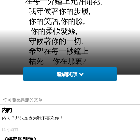
在每一分鐘上允許開花。
我守候著你的步履,
你的笑語,你的臉,
你的柔軟髮絲,
守候著你的一切,
希望在每一秒鐘上
枯死- - 你在那裏?
我要你,要得我心裏生痛
繼續閱讀
我要你的火燄似的笑,
要你靈活的腰身,
你的發上眼角的飛星,
你可能感興趣的文章
我陷落在迷醉的氛圍中,
内向
内向？那只是因为我不喜欢你！
像一座島,
在蟒綠的海濤間,不自主浮沉…
11 小時前
《蜂蜜與漣漪》