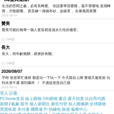
喔!我迫切的想望
生活的苦悶之處，必有其蜂蜜。 你說要學習蜜獾，毫不畏懼地 直搗蜂
你的來臨,想望
窩，才能親嚐。 甚至練一身鐵布衫、金鐘罩， 在暴風雨來襲
2026-08-07
那朵神奇的優曇
贊美
開上時間的頂尖!
贊美可能比侮辱一個人更容易造成永久性的傷害。
你為什麼不來,忍心的!
11 小時前
你明知道,我知道你知道!
長大
你這不來於我是致命的一擊,
長大，與年齡無關，跟挫折有關。
打死我生命中乍放的陽春
11 小時前
堅實如曠裏的鐵的黑暗,
2026/08/07
壓迫我的思想和呼吸,
平時 崽崽幫忙過磅 都是玩一下玩一下 今天親自上陣 整個又被崽崽 玩
打死可憐的希冀嫩芽
到水泄不通 塞到爆炸 / 不過從崽崽自己親
2026-08-07
把我,囚犯似,的交付給
登入
註冊
妒與愁苦,生的羞慚
PChome首頁
線上購物
24h購物
書店
露天拍賣
比比昂代購
新聞
/
氣象
股市
個人新聞台
廣告刊登
加入聯播網
全球購物
與絕望的慘酷
買賣租屋
支付連
國際連
Pi 拍錢包
旅遊
服務中心