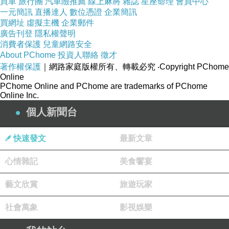
這也許是癡。竟許是癡。
買車
旅行團
汽車險推薦
線上麻將
雜誌
星座命理
會員中心
一元簡訊
直播達人
數位憑證
企業簡訊
我信我確然是癡；
買網址
虛擬主機
企業郵件
但我不能轉撥一支已然定向的舵,
廣告刊登
隱私權聲明
消費者保護
兒童網路安全
萬方的風息都不容許我猶豫- -
About PChome
投資人聯絡
徵才
我不能回頭,運命驅策著我!
著作權保護
｜網路家庭版權所有、轉載必究
‧Copyright PChome
Online
我也知道這多半是走向
PChome Online and PChome are trademarks of PChome
Online Inc.
毀滅的路,但
個人新聞台
為了你,為了你
我什麼都甘願
快速發文
最新文章
這不僅是我的熱情
心情雜記
美食饗宴
我僅有的理性亦如此說。
癡!想碟
碎一個生命的纖維,
藝文欣賞
旅遊玩家
為要感動一個女人的心!
社會萬象
影視娛樂
想博得的,能博得的,至多是