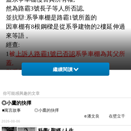
然為路霸
3
號長子等人所否認
,
並抗辯
:
系爭車棚是路霸
1
號所蓋的
因車棚有
8
根鋼樑是從系爭建物的
2
樓延伸過
來等語 。
經查
:
1
被
上訴人路霸
1
號已否認
系爭車棚為其父所
蓋
,
繼續閱讀
與
系爭建物的結構是各自獨立
,
且系爭建物並非在車棚上面
所以不可能有鋼樑延伸系爭車棚等語
你可能感興趣的文章
2
原審原告前告訴
◎小鷹的抉擇
路霸
1
號次子、路霸
2
號、路霸
3
號
■寓言故事 ◎小鷹的抉擇
⊕潘文良 在壁立千
竊占系爭土地
,
惟因罹於追訴權時效
,
2026-08-06
仞的懸崖上，有一座遮天蔽
經芭樂市地方檢察署檢察官
科學/ 聖經 /人生 .....