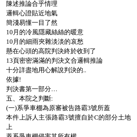
陳述推論合乎情理
邏輯心證貼近地氣
簡淺易懂一目了然
10
月的冷風隱藏絲絲的暖意
10
月的細雨夾雜淡淡的哀愁
懸在心頭的高院判決終於收到了
13
頁密密滿滿的判決文合邏輯推論
十分詳盡地用心解說判決的
..
依據
!
判決書第一部分
…
五、本院之判斷
:
(
一
)
系爭車棚為原審被告路霸
3
號所蓋
本件上訴人主張路霸
3
號擅自於
C
的部分土地
上
蓋系爭車棚侵害其所有權
,