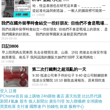
於民國
108
年
X
月
X
日
以
108
年度調偵字第
X
號
哈，怪盜基德也在研究這本書～ _ _ _ _ _ _ _ 一
為不起訴處分
………
提起進化論與創造論， 一般人的腦袋裡可能第一
17 小時前
時間就有「 進化論很科
警方於刑案調查時
,
我們在國外留學時會結交一些好朋友: 但他們不會是戰場上的朋友
經以犯罪嫌疑人身分約詢路霸
3
號
,
我們在國外留學時會結交一些好朋友: 但他們不會是戰場上的朋友， 是
路霸
3
號於
108
年
X
月
X
日、
108
年
X
月
X
日
我們國家的好朋友。 我們的留學國家永遠都是我們的倚
2026-08-06
警詢時均供承系爭車棚為其於
日記0806
X
年、
Y
年間所建蓋
,
早上陪周媽去買東西 先去全聯買生菜、山葵、沙拉 然後走在保安市場
並表示
:
我們僅使用車棚而已
,
她買番茄、南瓜子 我與認識的攤販大姊們打招呼 又被周媽唸：
19 小時前
蓋完後沒擴建
第二次打鐵劑之超混亂的一天
與車棚相連的鐵捲門是路霸
1
號
9:30 抵達公司車子停好位子 9:40 從公司騎腳踏車
晚我差不多半年蓋等語
抵達台安醫院 10:10 聽取血液報告。原來我吃進
2026-08-06
去的 B12 彌可保並非沒有吸收而是超
有路霸
3
號警詢筆錄
……
登入
註冊
及本院當庭勘驗路霸
3
號錄影檔
PChome首頁
線上購物
24h購物
書店
露天拍賣
比比昂代購
新聞
/
氣象
股市
個人新聞台
廣告刊登
加入聯播網
全球購物
之勘驗筆錄可參
買賣租屋
支付連
國際連
Pi 拍錢包
旅遊
服務中心