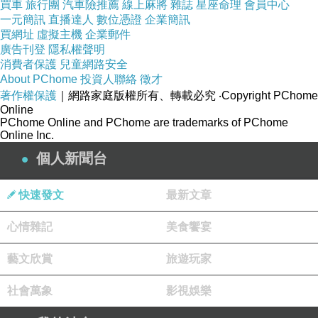
足認路霸
3
號於邢案調查時
買車
旅行團
汽車險推薦
線上麻將
雜誌
星座命理
會員中心
一元簡訊
直播達人
數位憑證
企業簡訊
已明白供系爭車棚為其所建蓋
買網址
虛擬主機
企業郵件
3
參路霸
3
號自
民國
71
年
X
月
X
日起
廣告刊登
隱私權聲明
消費者保護
兒童網路安全
即設籍於芭樂市王八街
74
巷
42
號
,
About PChome
投資人聯絡
徵才
被上訴人
路霸
3
號長子亦設籍同址
,
著作權保護
｜網路家庭版權所有、轉載必究
‧Copyright PChome
有其等人個人戶籍資料、戶籍謄本參
Online
PChome Online and PChome are trademarks of PChome
被上訴人路霸
3
號長子復自稱
:
Online Inc.
我著上址約
35
年系爭車棚就在隔壁
,
個人新聞台
從車棚前面進出即可。
快速發文
最新文章
系爭車棚蓋好後
,
我就開始使用至今
,
除了我以外沒供他人或不特定人使用
,
心情雜記
美食饗宴
我上班時鄰居會將機車停在系爭車棚
藝文欣賞
旅遊玩家
我下班後他們就會遷走
,
除了機車外鄰居不會將小客車
社會萬象
影視娛樂
停在系爭車棚等語