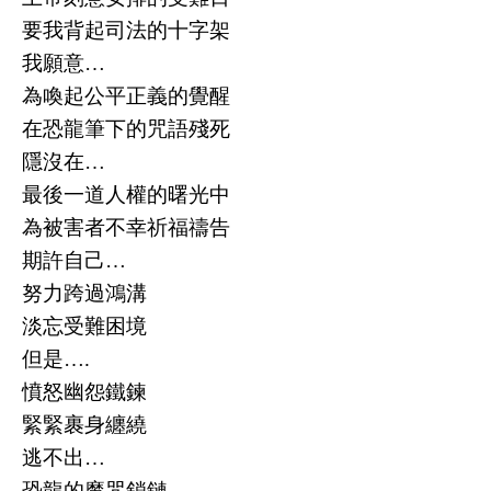
要我背起司法的十字架
我願意
…
為喚起公平正義的覺醒
在恐龍筆下的咒語殘死
隱沒在
…
最後一道人權的曙光中
為被害者不幸祈福禱告
期許自己
…
努力跨過鴻溝
淡忘受難困境
但是
….
憤怒幽怨鐵鍊
緊緊裹身纏繞
逃不出
…
恐龍的魔咒鎖鏈