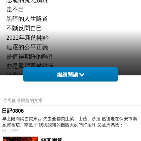
走不出
…
黑暗的人生隧道
不斷反問自己
…
2022
年新的開始
追逐的公平正義
是值得期許的嗎
?!
亦是重蹈覆轍跌落
繼續閱讀
恐龍的陷阱圈套
在暗黑深邃通道中
悲憤幽恨又過一年
?!
你可能感興趣的文章
12
月
23
日
…
日記0806
是母親逝世一周年的忌日
早上陪周媽去買東西 先去全聯買生菜、山葵、沙拉 然後走在保安市場
是拆屋還地言詞辯論終審
她買番茄、南瓜子 我與認識的攤販大姊們打招呼 又被周媽唸：
13 小時前
是最後一次出庭芭樂地院
知其用意