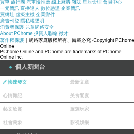
狐疑
?
為何駁回
…
買車
旅行團
汽車險推薦
線上麻將
雜誌
星座命理
會員中心
一元簡訊
直播達人
數位憑證
企業簡訊
路霸
2
號、路霸
3
號長子等人的
買網址
虛擬主機
企業郵件
訴請呢
?
廣告刊登
隱私權聲明
消費者保護
兒童網路安全
感嘆
…
About PChome
投資人聯絡
徵才
自由心證永遠是貪婪下
著作權保護
｜網路家庭版權所有、轉載必究
‧Copyright PChome
最有利益的
推論
!
Online
PChome Online and PChome are trademarks of PChome
這樣的判決還是
無法徹底解決
Online Inc.
芭樂市王八段
4447
號地號違建物
個人新聞台
因為違建物包含車庫
(B+C)
與樓房
C
部分車庫不能拆除
快速發文
最新文章
又如何完整持有土地權呢
?!
心情雜記
美食饗宴
埋恨
..
自己努力不夠
藝文欣賞
旅遊玩家
無能無權無勢
社會萬象
影視娛樂
無知白目對抗
…