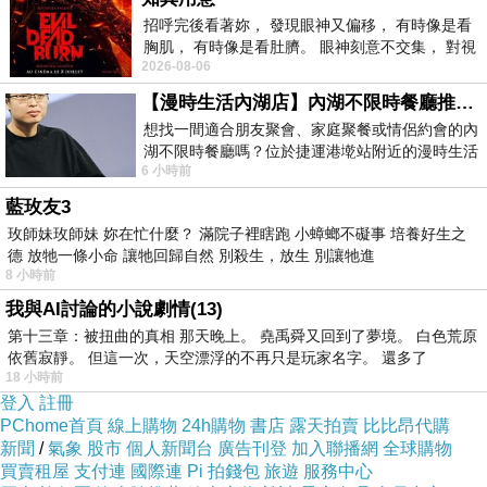
之後就不安難熬等待判決
招呼完後看著妳， 發現眼神又偏移， 有時像是看
數周後
…
胸肌， 有時像是看肚臍。 眼神刻意不交集， 對視
終於收到判決書
2026-08-06
視線不對齊， 讓我很難不
判決書主文寫道
:
【漫時生活內湖店】內湖不限時餐廳推薦｜捷運港墘站美食，聚餐、約會、家庭聚會首選，正餐甜點一次滿足
想找一間適合朋友聚會、家庭聚餐或情侶約會的內
路霸
1
號等人應將
湖不限時餐廳嗎？位於捷運港墘站附近的漫時生活
坐落芭樂市王八段
4447
號地號
6 小時前
內湖店，從捷運站步行約4分鐘即可抵
土地上附圖
B
部分之地上物拆除
藍玫友3
將土地返還原告及其他共有人。
玫師妹玫師妹 妳在忙什麼？ 滿院子裡瞎跑 小蟑螂不礙事 培養好生之
德 放牠一條小命 讓牠回歸自然 別殺生，放生 別讓牠進
路霸
1
號繼承人等人應連帶給付原告
Q
元
8 小時前
原告其餘駁回
我與AI討論的小說劇情(13)
訴訟費用由路霸
1
號繼承人等人連帶負擔五分之
第十三章：被扭曲的真相 那天晚上。 堯禹舜又回到了夢境。 白色荒原
依舊寂靜。 但這一次，天空漂浮的不再只是玩家名字。 還多了
四
,
18 小時前
餘由原告負擔
登入
註冊
PChome首頁
線上購物
24h購物
書店
露天拍賣
比比昂代購
新聞
/
氣象
股市
個人新聞台
廣告刊登
加入聯播網
全球購物
不知該怒
?
亦悲
?!
買賣租屋
支付連
國際連
Pi 拍錢包
旅遊
服務中心