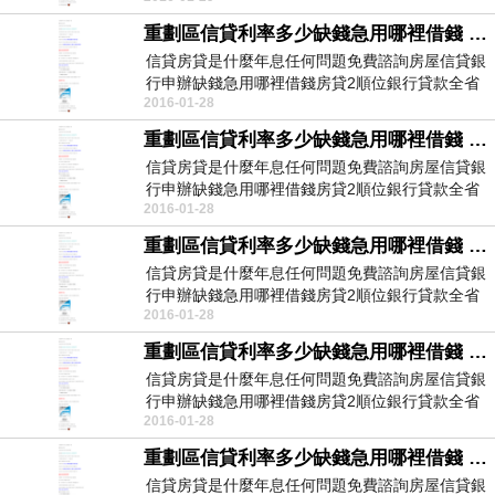
重劃區信貸利率多少缺錢急用哪裡借錢 民間信貸設定費用 信貸新北蘆洲信貸
信貸房貸是什麼年息任何問題免費諮詢房屋信貸銀
行申辦缺錢急用哪裡借錢房貸2順位銀行貸款全省
2016-01-28
皆可處理 ...
重劃區信貸利率多少缺錢急用哪裡借錢 民間信貸設定費用 信貸新北蘆洲信貸
信貸房貸是什麼年息任何問題免費諮詢房屋信貸銀
行申辦缺錢急用哪裡借錢房貸2順位銀行貸款全省
2016-01-28
皆可處理 ...
重劃區信貸利率多少缺錢急用哪裡借錢 民間信貸設定費用 信貸新北蘆洲信貸
信貸房貸是什麼年息任何問題免費諮詢房屋信貸銀
行申辦缺錢急用哪裡借錢房貸2順位銀行貸款全省
2016-01-28
皆可處理 ...
重劃區信貸利率多少缺錢急用哪裡借錢 民間信貸設定費用 信貸新北蘆洲信貸
信貸房貸是什麼年息任何問題免費諮詢房屋信貸銀
行申辦缺錢急用哪裡借錢房貸2順位銀行貸款全省
2016-01-28
皆可處理 ...
重劃區信貸利率多少缺錢急用哪裡借錢 民間信貸設定費用 信貸新北蘆洲信貸
信貸房貸是什麼年息任何問題免費諮詢房屋信貸銀