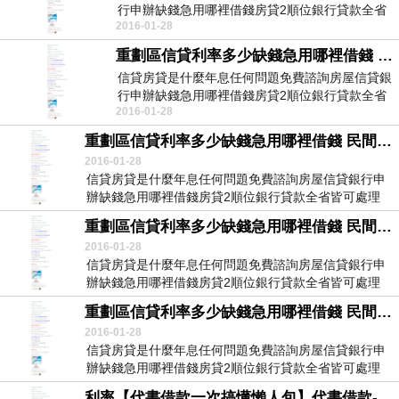
行申辦缺錢急用哪裡借錢房貸2順位銀行貸款全省
2016-01-28
皆可處理 ...
重劃區信貸利率多少缺錢急用哪裡借錢 民間信貸設定費用 信貸新北蘆洲信貸
信貸房貸是什麼年息任何問題免費諮詢房屋信貸銀
行申辦缺錢急用哪裡借錢房貸2順位銀行貸款全省
2016-01-28
皆可處理 ...
重劃區信貸利率多少缺錢急用哪裡借錢 民間信貸設定費用 信貸新北蘆洲信貸
2016-01-28
信貸房貸是什麼年息任何問題免費諮詢房屋信貸銀行申
辦缺錢急用哪裡借錢房貸2順位銀行貸款全省皆可處理
...
重劃區信貸利率多少缺錢急用哪裡借錢 民間信貸設定費用 信貸新北蘆洲信貸
2016-01-28
信貸房貸是什麼年息任何問題免費諮詢房屋信貸銀行申
辦缺錢急用哪裡借錢房貸2順位銀行貸款全省皆可處理
...
重劃區信貸利率多少缺錢急用哪裡借錢 民間信貸設定費用 信貸新北蘆洲信貸
2016-01-28
信貸房貸是什麼年息任何問題免費諮詢房屋信貸銀行申
辦缺錢急用哪裡借錢房貸2順位銀行貸款全省皆可處理
...
利率【代書借款一次搞懂懶人包】代書借款- 嘉義朴子房貸 高雄林園汽車貸款