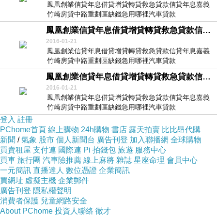
鳳凰創業信貸年息借貸增貸轉貸救急貸款信貸年息嘉義
竹崎房貸中路重劃區缺錢急用哪裡汽車貸款
鳳凰創業信貸年息借貸增貸轉貸救急貸款信貸年息 小額借貸利息 銀行貸款保人
2016-01-21
鳳凰創業信貸年息借貸增貸轉貸救急貸款信貸年息嘉義
竹崎房貸中路重劃區缺錢急用哪裡汽車貸款
鳳凰創業信貸年息借貸增貸轉貸救急貸款信貸年息 小額借貸利息 銀行貸款保人
2016-01-21
鳳凰創業信貸年息借貸增貸轉貸救急貸款信貸年息嘉義
竹崎房貸中路重劃區缺錢急用哪裡汽車貸款
登入
註冊
PChome首頁
線上購物
24h購物
書店
露天拍賣
比比昂代購
新聞
/
氣象
股市
個人新聞台
廣告刊登
加入聯播網
全球購物
買賣租屋
支付連
國際連
Pi 拍錢包
旅遊
服務中心
買車
旅行團
汽車險推薦
線上麻將
雜誌
星座命理
會員中心
一元簡訊
直播達人
數位憑證
企業簡訊
買網址
虛擬主機
企業郵件
廣告刊登
隱私權聲明
消費者保護
兒童網路安全
About PChome
投資人聯絡
徵才