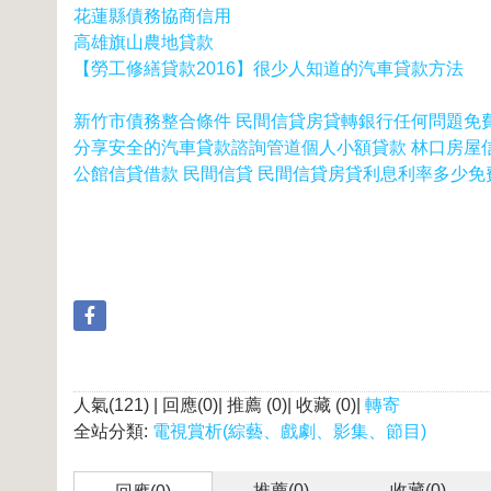
花蓮縣債務協商信用
高雄旗山農地貸款
【勞工修繕貸款2016】很少人知道的汽車貸款方法
新竹市債務整合條件 民間信貸房貸轉銀行任何問題免
分享安全的汽車貸款諮詢管道個人小額貸款 林口房屋信
公館信貸借款 民間信貸 民間信貸房貸利息利率多少免
人氣(121) | 回應(0)| 推薦 (
0
)| 收藏 (
0
)|
轉寄
全站分類:
電視賞析(綜藝、戲劇、影集、節目)
推薦(
0
)
收藏(
0
)