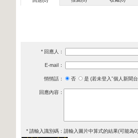
回應(0)
* 回應人：
E-mail：
悄悄話：
否
是 (若未登入"個人新聞台
回應內容：
* 請輸入識別碼：
請輸入圖片中算式的結果(可能為0