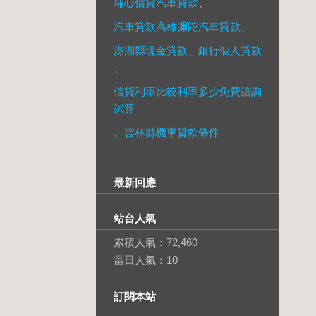
埔心信貸汽車貸款
、
汽車貸款高雄彌陀汽車貸款
、
澎湖縣現金貸款
、
銀行個人貸款
、
信貸利率比較利率多少免費諮詢
試算
、
雲林縣機車貸款條件
最新回應
站台人氣
累積人氣：
72,460
當日人氣：
10
訂閱本站