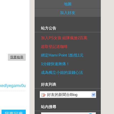
地圖
加入好友
站方公告
加入PS女孩 組隊瘋搶2百萬
超取登記送咖啡
綁定Hami Point 1點抵1元
我要檢舉
1分鐘快速揪痛！
成為獨立小姐的滾錢心法
好友列表
kedlyegamv0u
好友的新聞台Blog
站內搜尋