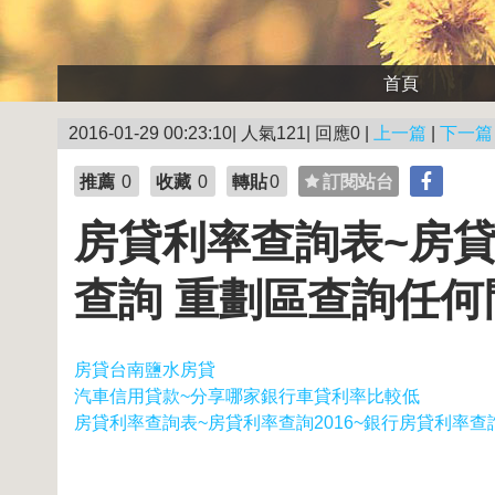
首頁
2016-01-29 00:23:10| 人氣121| 回應0 |
上一篇
|
下一篇
推薦
0
收藏
0
轉貼
0
訂閱站台
房貸利率查詢表~房貸
查詢 重劃區查詢任
房貸台南鹽水房貸
汽車信用貸款~分享哪家銀行車貸利率比較低
房貸利率查詢表~房貸利率查詢2016~銀行房貸利率查