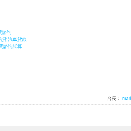
費諮詢
貸 汽車貸款
費諮詢試算
台長：
mar