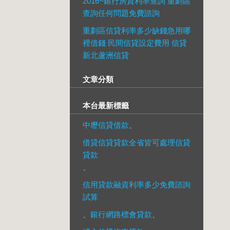
2016~銀行房貸利率查詢 重劃區
查詢任何問題免費諮詢
重劃區信貸利率多少缺錢急用哪
裡借錢 民間信貸設定費用 信貸
新北蘆洲信貸
文章分類
本台最新標籤
中壢信貸借款
、
借貸信貸貸款全省皆可處理信貸
貸款
、
信用貸款融資利率多少免費諮詢
試算
、
銀行網路標會貸款
、