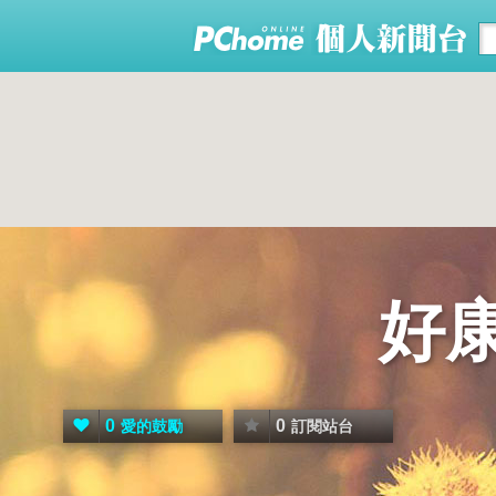
好
0
0
愛的鼓勵
訂閱站台