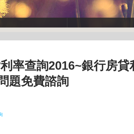
利率查詢2016~銀行房貸
何問題免費諮詢
詢