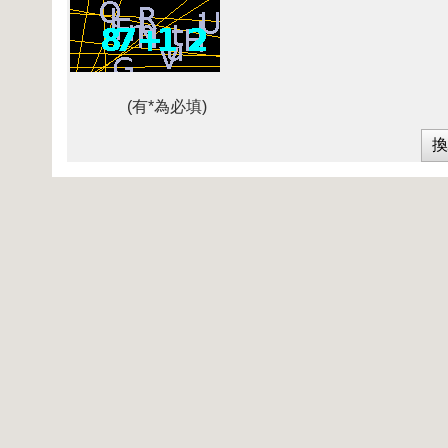
(有*為必填)