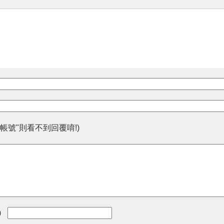
帳號"則看不到回覆唷!)
)