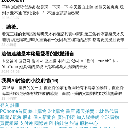
2026/08/07
平時 崽崽幫忙過磅 都是玩一下玩一下 今天親自上陣 整個又被崽崽 玩
到水泄不通 塞到爆炸 / 不過從崽崽自己親
2026-08-07
。讀後。
看完三樓的老宅2雖然明天才有後記其實中間到第三集有停更幾天才又
繼續 續更讓我那時又重新看一次因為三樓寫的故事 都需要沉浸且要帶
23 小時前
有
這個連結是本豬最愛看的肢體語言
✳️모델이 고급차 옆에서 포즈를 취하고 있다.✳️ "윤아 , YunAh" ✳️ -
YouTube 她具備的展現正是本豬為人所缺的最愛
2026-08-06
我與AI討論的小說劇情(16)
第16章 世界的另一面 虞正舜的家附近開始有不尋常的動靜，虞正舜
母親都發現好像有被跟蹤的感覺，而虞正舜的父親則被要求請無薪假，
13 小時前
登入
註冊
PChome首頁
線上購物
24h購物
書店
露天拍賣
比比昂代購
新聞
/
氣象
股市
個人新聞台
廣告刊登
加入聯播網
全球購物
買賣租屋
支付連
國際連
Pi 拍錢包
旅遊
服務中心