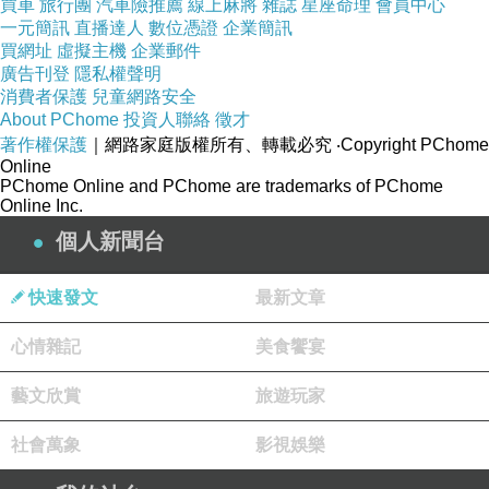
買車
旅行團
汽車險推薦
線上麻將
雜誌
星座命理
會員中心
一元簡訊
直播達人
數位憑證
企業簡訊
買網址
虛擬主機
企業郵件
廣告刊登
隱私權聲明
消費者保護
兒童網路安全
About PChome
投資人聯絡
徵才
著作權保護
｜網路家庭版權所有、轉載必究
‧Copyright PChome
Online
PChome Online and PChome are trademarks of PChome
Online Inc.
個人新聞台
快速發文
最新文章
心情雜記
美食饗宴
藝文欣賞
旅遊玩家
社會萬象
影視娛樂