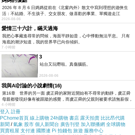
媽媽的優點
時，受到了一輩子的恩師鄭明進的鼓勵，從此與
2026 年 8 月 6 日媽媽從前在《北窗內外》散文中寫到理想的遊俠生
繪畫結下不解之緣。因為繪畫，他為校爭光，獲
活：不結婚、不生孩子、交女朋友、做喜歡的事業、單獨遊走江
2026-08-06
湖⋯⋯，
得國內國外獎項；因為繪畫，就讀復興美工的他
愛情三十六計，瞞天過海
順利娶得就讀政大外文的美嬌娘；因為繪畫，他
我把心事藏進尋常的問候，海面平靜如昔，心中悸動無法平息。 只有
在歐、美、日都備受注目。然而相反地，因為繪
海底的潮汐知道，我的世界早已向你傾斜。
7 小時前
畫，學校認為他是不好好念書的壞榜樣，多次告
3
誡他的父母，逼使最愛畫畫的他得由明轉暗，猶
站台又玩嘢啦。真傷腦筋。
如做賊般的偷偷畫，在心底留下了極深的陰影；
2026-08-06
因為繪畫，因為堅持，因為不能忘本，他跟太太
我與AI討論的小說劇情(16)
的教育方針與美國的大環境起了衝突，女兒拒絕
第16章 世界的另一面 虞正舜的家附近開始有不尋常的動靜，虞正舜
再與他們聯繫，兒子用英文控訴他們忙著工作，
母親都發現好像有被跟蹤的感覺，而虞正舜的父親則被要求請無薪假，
親子缺乏互動，「但我不怪她。」兒子的輕描淡
4 小時前
登入
註冊
寫對比母親的眼淚，家家有經家家難念。與兒女
PChome首頁
線上購物
24h購物
書店
露天拍賣
比比昂代購
之間的嚴重隔閡，是否有修補的一天？是否難如
新聞
/
氣象
股市
個人新聞台
廣告刊登
加入聯播網
全球購物
買賣租屋
支付連
國際連
Pi 拍錢包
旅遊
服務中心
補天？