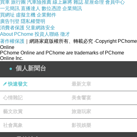
買車
旅行團
汽車險推薦
線上麻將
雜誌
星座命理
會員中心
感傷的部分只有一些，更多的是呂游銘的童真。
一元簡訊
直播達人
數位憑證
企業簡訊
他開車追火車、追太陽、追月亮、停在路邊拍
買網址
虛擬主機
企業郵件
廣告刊登
隱私權聲明
鹿、停在加油站旁拍鳥、跑到峽谷、岸邊、星空
消費者保護
兒童網路安全
中拍下一張張優美如畫的照片。他說：「我只要
About PChome
投資人聯絡
徵才
著作權保護
｜網路家庭版權所有、轉載必究
‧Copyright PChome
出來，我就要盡其所能，我能到每個地方，而且
Online
要有深度，深入去看，不是走馬看花。這是我受
PChome Online and PChome are trademarks of PChome
Online Inc.
到的一個很大的感動跟啟發。很多地方真的是
個人新聞台
once a life，你去那些地方感受那些事情，很可
能一輩子只有一次，不能夠把它輕易放掉。」也
快速發文
最新文章
許唯有抱有赤子之心，唯有熱愛生命，唯有知道
每一個時刻都稍縱即逝，才能用畫筆描繪出既真
心情雜記
美食饗宴
實又夢幻的世界吧。
藝文欣賞
旅遊玩家
又或者，只因為這是他唯一知道的表達自我，也
是與世界交流的方式呢？
社會萬象
影視娛樂
影片中有對照的兩幕很有趣：中年大叔買畫殺