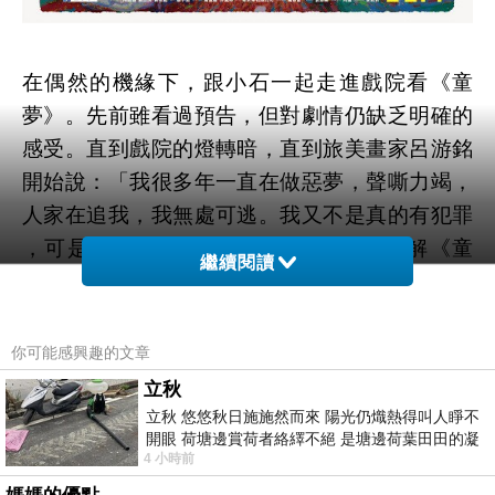
在偶然的機緣下，跟小石一起走進戲院看《童
夢》。先前雖看過預告，但對劇情仍缺乏明確的
感受。直到戲院的燈轉暗，直到旅美畫家呂游銘
開始說：「我很多年一直在做惡夢，聲嘶力竭，
人家在追我，我無處可逃。我又不是真的有犯罪
，可是我的罪名很重
」我才慢慢了解《童
……
繼續閱讀
夢》說的是甚麼：是繪畫、是時代／威權的壓
迫、是永存體內的赤子之心、是對妻子的愛、是
失去的子女、是對知音人的尋找、是從不停下腳
你可能感興趣的文章
步的努力，堅持，努力。
立秋
1950年生於萬華的呂游銘從小就有藝術天分，其
立秋 悠悠秋日施施然而來 陽光仍熾熱得叫人睜不
開眼 荷塘邊賞荷者絡繹不絕 是塘邊荷葉田田的凝
母回憶他好小的時候就會把火柴棒排列成車，並
4 小時前
望 風中飄逸的是映日荷花別樣紅
用手指將火柴棒折成圓形當輪胎。就讀龍山國小