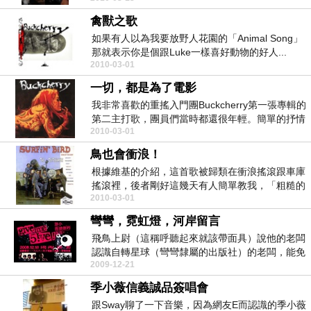
禽獸之歌
如果有人以為我要放野人花園的「Animal Song」
那就表示你是個跟Luke一樣喜好動物的好人...
2010-03-01
一切，都是為了電影
我非常喜歡的重搖入門團Buckcherry第一張專輯的
第二主打歌，團員們當時都還很年輕。簡單的抒情
2010-03-01
搖...
鳥也會衝浪！
根據維基的介紹，這首歌被歸類在衝浪搖滾跟車庫
搖滾裡，後者剛好這幾天有人簡單教我，「粗糙的
2010-03-01
吵」，這是我...
彎彎，霓虹燈，河岸留言
飛鳥上尉（這稱呼聽起來就該帶面具）說他的老闆
認識自轉星球（彎彎隸屬的出版社）的老闆，能免
2009-12-21
費看演唱會，...
季小薇信義誠品簽唱會
跟Sway聊了一下音樂，因為網友E而認識的季小薇