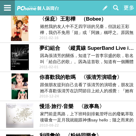
豺遊民
訂閱
我的
〈保庇〉王彩樺 （Bobee）
雖然我的友人中不乏四字頭的兄臺，但說起王彩
樺，我仍不免用「姐」或「阿姨」稱呼之。原因無
2011-02-16
他，各位不覺...
夢幻組合 〈縱貫線 SuperBand Live in Taipei － 出發‧終點站〉
因為張清芳的關係，知道了一首李宗盛的歌，歌名
叫「給自己的歌」。因為這首歌，知道有一個團體
2011-02-01
叫「縱貫線...
你喜歡我的歌嗎 〈張清芳演唱會〉
跟個朋友提到自己去看了張清芳的演唱會，朋友說
她不喜歡張清芳在訪問節目上給人的感覺：『她有
2010-12-24
公主病』。...
慢活‧旅行‧音樂 〈故事島〉
家門前是馬路，上下班時刻排氣管呼出的廢氣萃取
後吸食一足月我就能跟神佛say hello；隨之而來的
2010-08-22
高...
利得彙的 〈粉絲同樂會〉