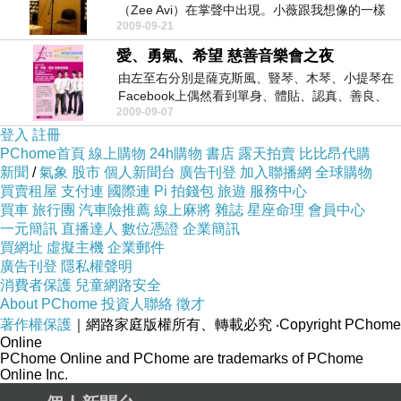
（Zee Avi）在掌聲中出現。小薇跟我想像的一樣
2009-09-21
親...
愛、勇氣、希望 慈善音樂會之夜
由左至右分別是薩克斯風、豎琴、木琴、小提琴在
Facebook上偶然看到單身、體貼、認真、善良、
2009-09-07
有愛心...
登入
註冊
PChome首頁
線上購物
24h購物
書店
露天拍賣
比比昂代購
新聞
/
氣象
股市
個人新聞台
廣告刊登
加入聯播網
全球購物
買賣租屋
支付連
國際連
Pi 拍錢包
旅遊
服務中心
買車
旅行團
汽車險推薦
線上麻將
雜誌
星座命理
會員中心
一元簡訊
直播達人
數位憑證
企業簡訊
買網址
虛擬主機
企業郵件
廣告刊登
隱私權聲明
消費者保護
兒童網路安全
About PChome
投資人聯絡
徵才
著作權保護
｜網路家庭版權所有、轉載必究
‧Copyright PChome
Online
PChome Online and PChome are trademarks of PChome
Online Inc.