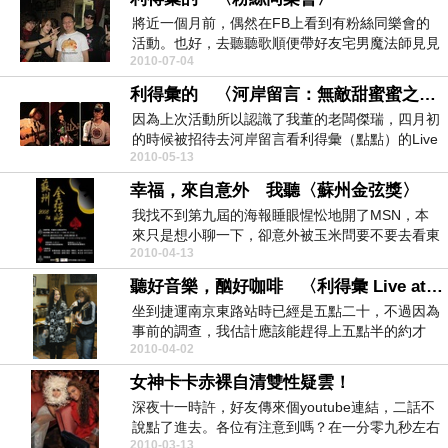
將近一個月前，偶然在FB上看到有粉絲同樂會的
活動。也好，去聽聽歌順便帶好友宅男魔法師見見
2010-07-04
市面，老窩在...
利得彙的 〈河岸留言：無敵甜蜜蜜之夜〉
因為上次活動所以認識了我董的老闆傑瑞，四月初
的時候被招待去河岸留言看利得彙（點點）的Live
2010-05-13
演出。夜...
幸福，來自意外 我聽〈蘇州金弦獎〉
我找不到第九屆的海報睡眼惺忪地開了MSN，本
來只是想小聊一下，卻意外被玉米問要不要去看東
2010-04-13
吳〈蘇州金弦...
聽好音樂，酗好咖啡 〈利得彙 Live at 滴咖啡〉
坐到捷運南京東路站時已經是五點二十，不過因為
事前的調查，我估計應該能趕得上五點半的約才
2010-04-02
對，所以仍邊走...
女神卡卡赤裸自清雙性疑雲！
深夜十一時許，好友傳來個youtube連結，二話不
說點了進去。各位有注意到嗎？在一分零九秒左右
2010-03-13
的...