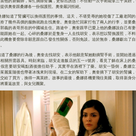
奎當他的新醫師，幫忙摘除腎臟，更祭出誘惑：不但動一次手術能拿三千英鎊，
意提供奧奎跟桑娜各一份假護照。奧奎嚴詞拒絕。
桑娜知道了腎臟可以換得護照的事情。這天，不堪受辱的她咬傷了工廠老闆的
，拎了幾件高價的服飾就跑去找奧奎。奧奎急忙回家打包了兩人的行李，並要桑
去郭義的表哥所在的中國城去住。路途中，奧奎跟早已愛上他的桑娜說自己有妻
可能跟她在一起。心碎的桑娜於是隻身一人去找胡安，表示想以腎換護照，不料
藉此機會要脅除非願意跟自己發生性關係，否則免談。迫於無奈，桑娜獻出了自
操。
知道了桑娜的行為後，奧奎去找胡安，表示他願意幫她動摘腎手術，並開始透過
羅相關所需器具。時刻來臨，胡安走進飯店的五一○號房，看見了躺在床上的桑
奎假意要胡安喝點酒後擔任助手，其實早在酒裡下了藥。胡安一昏倒，桑娜立
，茱麗葉隨後也帶著冰塊來到現場。在二女的幫助下，奧奎摘下了胡安的腎臟，
臟交給了買方，換得一萬英鎊。故事的最後，桑娜搭機要飛往美國，取得新身分
則將重返故里，與女兒團聚。