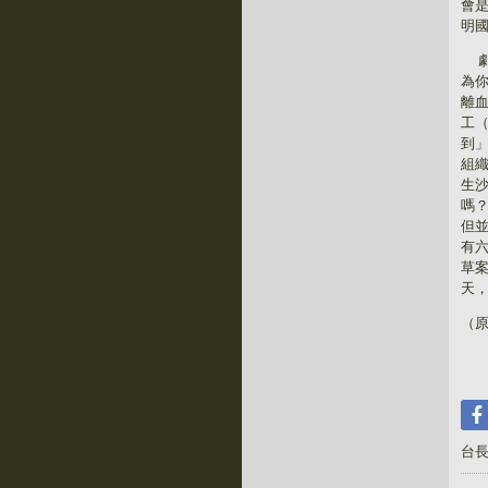
會
明
為
離
工
到
組
生
嗎
但
有
草
天
（
台