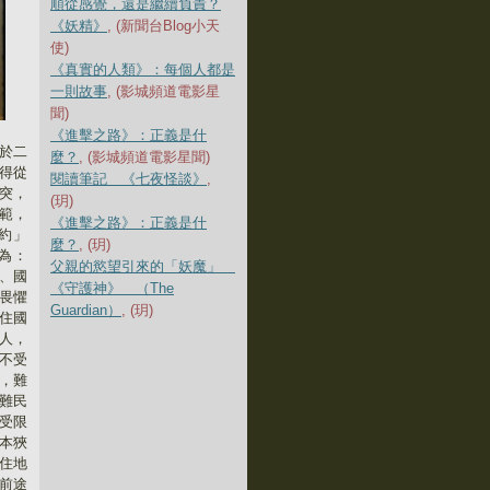
順從感覺，還是繼續負責？
《妖精》
, (新聞台Blog小天
使)
《真實的人類》：每個人都是
一則故事
, (影城頻道電影星
聞)
《進擊之路》：正義是什
於二
麼？
, (影城頻道電影星聞)
得從
閱讀筆記 《七夜怪談》
,
突，
(玥)
範，
《進擊之路》：正義是什
約」
麼？
, (玥)
為：
父親的慾望引來的「妖魔」
、國
《守護神》 （The
畏懼
Guardian）
, (玥)
住國
人，
不受
，難
難民
受限
本狹
住地
前途