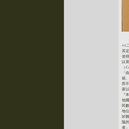
○
其
使
以
（
C
「
籍
而
家
『
他
民
地
於
隘
者