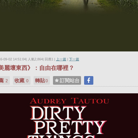
16-09-02 14:51:04| 人氣2,864| 回應1 |
上一篇
|
下一篇
美麗壞東西》：自由在哪裡？
薦
收藏
轉貼
訂閱站台
2
0
0