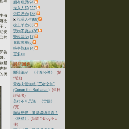
他還
腦有所思(94)
走入人群(222)
張口咬合(135)
生殖
說謊人生(89)
娜改
披上羊皮(83)
子，
玩物不喪志(26)
胡安
豎起耳朵(17)
己的
禽獸奪權(5)
時事觀點(14)
郭義
更多
>>
娜。
刻起
最新回應
也把
閱讀筆記 《七夜怪談》
, (悄
的奧
悄話)
青春肉體無敵 "王者之劍"
(Conan the Barbarian)
, (舊日
評論者)
美得不可思議 《雪國》
,
(玥)
順從感覺，還是繼續負責？
《妖精》
, (新聞台Blog小天
使)