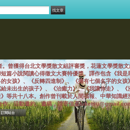
者。曾獲得台北文學獎散文組評審獎，花蓮文學獎散文
濤短篇小說閱讀心得徵文大賽特優獎。譯作包含《我是
界的女孩》、《反轉四進制》、《擁有七個名字的女孩
寫給未出生的孩子》、《治癒力》、《我讓你走》、《
蹤》等共十八本。創作曾刊載於人間福報、中華知識經
、活動邀約、邀稿，請寄信至luketsu@gmail.co
訂閱站台