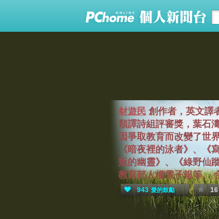
豺遊民
創作者，英文譯
類譯詩組評審獎，葉石
因爭取教育而改變了世
《暗夜裡的泳者》、《
叛的幽靈》、《綠野仙
教育部人權電子報等。 合作
943
16
愛的鼓勵