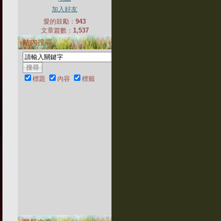
加入好友
愛的鼓勵：
943
文章篇數：
1,537
站內搜尋
標題
內容
標籤