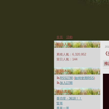
首頁
活動
站台人氣
20
《
累積人氣：
6,320,952
當日人氣：
144
推
訂閱本站
RSS訂閱
(
如何使用RSS
)
加入訂閱
連結書籤
香功堂 - 3618！！
賢哥
香草一哥