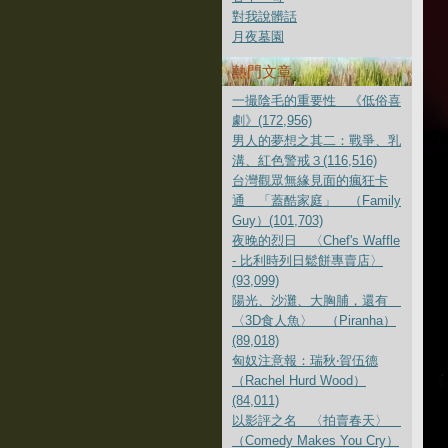
對我說髒話
月夜墓園
熱門文章
一撮陰毛的重要性 《低俗喜
劇》(172,956)
男人的夢想之其二：戰爭、乳
溝、紅色警戒３(116,516)
台灣觀眾無緣見面的瘋狂卡
通 「蓋酷家庭」 （Family
Guy）(101,703)
夜晚的烈日 〈Chef's Waffle
- 比利時列日鬆餅專賣店〉
(93,099)
陽光、沙灘、大胸脯，還有
〈3D食人魚〉 （Piranha）
(89,018)
匈奴注意報：瑞秋‧賀伍德
（Rachel Hurd Wood）
(84,011)
以影評之名 〈拍賣春天〉
（Comedy Makes You Cry）