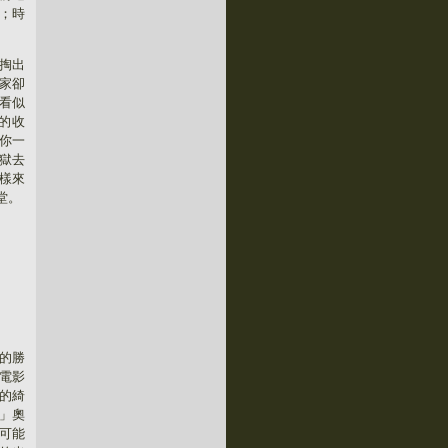
；時
掏出
家卻
看似
的收
你一
獄去
樣來
堂。
的勝
電影
的綺
」奧
可能