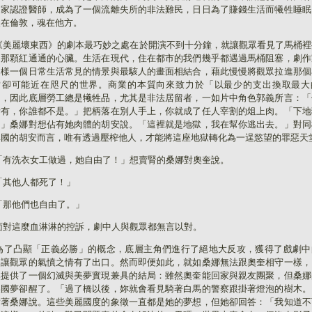
國家認證醫師，成為了一個流離失所的非法難民，日日為了賺錢生活而犧牲睡眠
人在倫敦，魂在他方。
《美麗壞東西》的劇本最巧妙之處在於開演不到十分鐘，就讓觀眾看見了馬桶裡
的那顆紅通通的心臟。生活在現代，住在都市的我們幾乎都遇過馬桶阻塞，劇作
這樣一個日常生活常見的情景與最駭人的畫面相結合，藉此慢慢將觀眾拉進那個
常卻可能近在咫尺的世界。商業的本質向來致力於「以最少的支出換取最大
」，因此底層勞工總是犧牲品，尤其是非法居留者，一如片中角色郭義所言：「
所有，你誰都不是。」把柄落在別人手上，你就成了任人宰割的俎上肉。「下地
！」桑娜對想佔有她肉體的胡安說。「
這裡就是地獄，我在幫你逃出去。
」對同
異國的胡安而言，唯有透過壓榨他人，才能將這座地獄轉化為一逞慾望的罪惡天
「有洗衣女工做過，她自由了！」想賣腎的桑娜對奧奎說。
「其他人都死了！」
「那他們也自由了。」
面對這麼血淋淋的控訴，劇中人與觀眾都無言以對。
為了凸顯「正義必勝」的概念，底層主角們進行了絕地大反攻，獲得了戲劇中
，讓觀眾的氣憤之情有了出口。然而即便如此，就如
桑娜無法跟奧奎相守一樣，
然提供了一個幻滅與美夢實現兼具的結局：雖然奧奎能回家與親友團聚，但桑娜
美國夢卻醒了。「過了橋以後，妳就會看見騎著白馬的警察跟掛著燈泡的樹木。
對著桑娜說。這些美麗國度的象徵一直都是她的夢想，但她卻回答：「我知道不