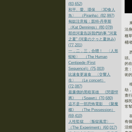
(83,652)
和平、愛、環保 〈3D食人
魚〉 （Piranha）(82,997)
匈奴注意報：凱特‧丹寧斯
（Kat Dennings）(80,078)
法
那些河童告訴我們的事 "河童
種
之夏" (河童のクゥと夏休み)
桶
(77,201)
一，二，三，合體！ 〈人形
蜈蚣〉 （The Human
頭
Centipede (First
的
Sequence)）(75,003)
意
比速食更速食 〈交響人
術
生〉 （Le concert）
(72,087)
劫
最廉價的黑暗英雄 《閃靈悍
查
將》 （Spawn）(70,680)
移
這不是一部恐怖電影 《聚魔
常
櫃》 （The Possession）
(69,410)
人性監獄 〈叛獄風雲〉
有
活
（The Experiment）(60,017)