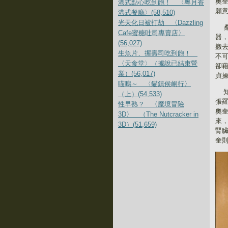
奧
港式點心吃到飽！ 〈粵月香
願
港式餐廳〉(58,510)
光天化日被打劫 〈Dazzling
Cafe蜜糖吐司專賣店〉
器
(56,027)
搬
生魚片、握壽司吃到飽！
不
〈天食堂〉（據說已結束營
卻
業）(56,017)
貞
喵嗚～ 〈貓鎮侯峒行〉
（上）(54,533)
張
性早熟？ 〈魔境冒險
奧
3D〉 （The Nutcracker in
來
3D）(51,659)
腎
奎