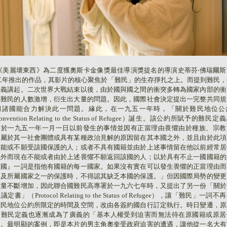
《美麗壞東西》為二度獲奧斯卡金像獎最佳導演獎提名的導演史蒂芬‧佛瑞爾斯
○二年推出的作品，其影片的核心聚焦於「難民」的生存掙扎之上。而提到難民，
定義講起。二次世界大戰結束以後，由於國與國之間的衝突多轉為國家內部的衝
得難民的人數激增，衍生出大量的問題。因此，國際社會決定提出一完整共同規
期諸國能合力解決此一問題。緣此，在一九五一年時，「關於難民地位公
onvention Relating to the Status of Refugee
）誕生。該公約所賦予的難民定義
由於一九五一年一月一日以前發生的事情並因有正當理由畏懼由於種族、宗教
、屬於其一社會團體或具有某種政治見解的原因留在其本國之外，並且由於此項
不能或不願受該國保護的人；或者不具有國籍並由於上述事情留在他以前經常居
以外而現在不能或者由於上述畏懼不願返回該國的人；以於具有不止一國國籍的
本國』一詞是指他有國籍的每一國家。如果沒有實在可以發生畏懼的正當理由而
國及所屬國家之一的保護時，不得認其缺乏本國的保護。」但因國際局勢的變更
數量不斷增加，因此
聯合國難民高專署
於一九六七年時，又提出了另一份「關於
位議定書」（
Protocol Relating to the Status of Refugee
），讓「難民」一詞不再
難民地位公約所限定的時間及空間，改由各簽約國自行訂定執行。時日變遷，原
的難民定義也逐漸成為了廣義的「基本人權受到迫害而無法待在原國籍或原居
」。最明顯的案例，即是本片的男主角奧奎受政府迫害的遭遇，讓他從一名大有