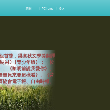
|
|
|
新聞
PChome
登入
組首獎，梁實秋文學獎翻譯
馬拉拉【青少年版】：一位
》、《黎明前說我愛你》、
漫畫原來要這樣看》、《背
濟協會電子報、自由時報、
m。