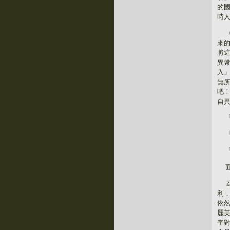
的
時
來
將
異
入
無
吧
自
利
依
麗
奎