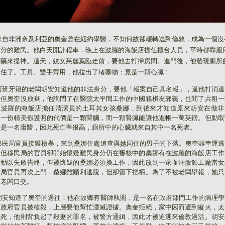
來自非洲奈及利亞的奧奎曾在紐約學醫，不知何故卻輾轉逃到倫敦，成為一個沒
身分的難民。他白天開計程車，晚上在波羅的海飯店擔任櫃台人員，平時都靠服
草藥來提神。這天，妓女茱麗葉臨走前，要他去打掃房間。進門後，他發現廁所
堵住了。工具、雙手齊用，他拉出了堵塞物：竟是一顆心臟！
西班牙籍的老闆胡安知道他的非法身分，要他「報案自己具名報」，逼他打消這
。但奧奎沒放棄，他詢問了在醫院太平間工作的中國籍棋友郭義，也問了共租一
在波羅的海飯店擔任清潔員的土耳其女孩桑娜，到後來才知道原來胡安在做非
：一份精美假護照的代價是一顆腎臟，而一顆腎臟能讓他進帳一萬英鎊。但動取
的是一名庸醫，因此死亡率很高，廁所中的心臟就來自其中一名死者。
移民局官員接獲檢舉，來到桑娜住處追查與她同住的男子的下落。奧奎雖幸運逃
，但移民局的官員卻開始懷疑難民身分仍在審核中的桑娜有在波羅的海飯店工作
行動以失敗告終，但被懷疑的桑娜必須換工作，因此改到一家血汗服飾工廠當女
民局官員再次上門，桑娜雖順利逃脫，但卻留下把柄。為了不被老闆舉報，她只
幫老闆口交。
胡安知道了奧奎的過往：他在故鄉有醫師執照，是一名在政府部門工作的病理學
個政府官員被槍殺，上層要他幫忙湮滅證據。奧奎拒絕，家中因而遭到縱火，太
燒死，他則背負起了殺妻的罪名，被警方通緝，因此才被迫逃來倫敦過活。胡安