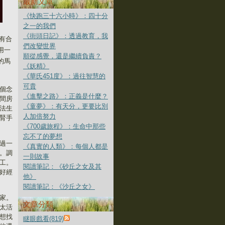
最新文章
《快跑三十六小時》：四十分
之一的我們
《街頭日記》：透過教育，我
有合
們改變世界
用一
順從感覺，還是繼續負責？
的馬
《妖精》
《華氏451度》：過往智慧的
可貴
個念
《進擊之路》：正義是什麼？
間房
《童夢》：有天分，更要比別
法生
人加倍努力
腎手
《700歲旅程》：生命中那些
忘不了的夢想
過一
《真實的人類》：每個人都是
。調
一則故事
工。
閱讀筆記：《砂丘之女及其
好經
他》
閱讀筆記：《沙丘之女》
家。
文章分類
太活
想找
瞇眼戲看(819)