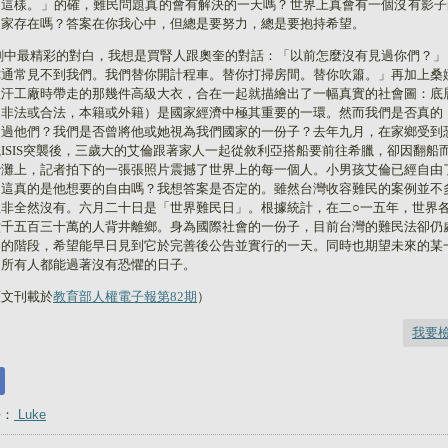
是這樣。」的確，難民問題真的會有解決的一天嗎？世界上真會有一個沒有影子
國家存在嗎？答案在你我心中，但總是要努力，總是要抱持希望。
劇中最精彩的對白，我想是買腎人跟奧奎的對話：「以前怎麼沒有見過你們？」
你通常見不到我們。我們替你開計程車。替你打掃房間。替你吹簫。」再加上桑
血汗工廠時帶走的那幾件高級大衣，合在一起就描繪出了一幅真實的社會圖：底
（非法或合法，本籍或外籍）是國家經濟中極其重要的一環。然而我們是否真的
」過他們？我們是否曾將他或她視為我們國家的一份子？去年九月，在家鄉受到
織
ISIS
突襲後，三歲大的艾倫跟著家人一起從敘利亞搭船要前往希臘，卻因翻船
沙灘上，記者拍下的一張張照片震撼了世界上的每一個人。小男孩艾倫已經自由
？這真的是他想要的自由嗎？我想答案是否定的。雖然台灣收容難民的案例並不
並非全然沒有。六月二十日是「世界難民日」。根據統計，在二○一五年，世界
六千五百三十萬的人背井離鄉。身為國際社會的一份子，目前台灣的難民法卻仍
案的階段，希望能早日見到它於完善後公告並實行的一天。同時也期望未來的某
，所有人都能過著沒有恐懼的日子。
原文刊載於
教育部人權電子報第82期
）
我要
長：
Luke