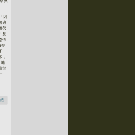
的光
「因
娜逃
層勞
「見
恐怖
而喪
了
多，
各地
處於
一
檢舉