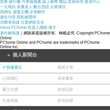
買車
旅行團
汽車險推薦
線上麻將
雜誌
星座命理
會員中心
一路沿道路騎上去，從道路切上三角點。其實道路頂點是
一元簡訊
直播達人
數位憑證
企業簡訊
在稜線上，才一停車就發現樹下有一朵大大的牛肝菌！沒
買網址
虛擬主機
企業郵件
廣告刊登
隱私權聲明
想到才九百公尺的鯉魚山竟然能拍到牛肝菌，而且很完整
消費者保護
兒童網路安全
新鮮！真是得來全不費工夫，若不是走道路也不會經過這
About PChome
投資人聯絡
徵才
著作權保護
｜網路家庭版權所有、轉載必究
‧Copyright PChome
朵牛肝菌。進入山徑即是和登山路相接的金屬梯，上到梯
Online
頂就是鯉魚山的山頂了。有更大的驚喜是金屬梯旁和梯下
PChome Online and PChome are trademarks of PChome
Online Inc.
有好多紅菇！然後又看到金黃色的鵝膏菌，都是至少七八
個人新聞台
公分傘徑以上，美不勝收又新鮮！在橋口有遇到一個從登
山路上來的登山客，他說前一天下大雨。一般傘蕈從開傘
快速發文
最新文章
到凋萎最多只有一兩天，要在最美的時候遇到她留下她美
心情雜記
美食饗宴
麗的倩影真的是要運氣和福氣，沒想到用偷吃步登鯉魚山
還有這大收穫？有標章又有菇拍？真是不虛此行呀！
藝文欣賞
旅遊玩家
爬完鯉魚山回到民宿，晚上散步走北濱公園去和甥女去吃
社會萬象
影視娛樂
牛肉麵。花蓮撿了美崙山、初音山和鯉魚山三個標章就算
完成了。(本來的月眉山行程因封路取消)