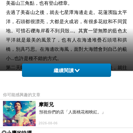
美崙山三角點，也有登山標章。
去過了美崙山之後，就去七星潭海邊走走。花蓮濱臨太平
洋，石頭都很漂亮，大都是火成岩，有很多花紋和不同質
地。可惜石礫海岸看不到貝殼...。其實一望無際的藍色太
平洋就是最美的風景了，也有人在海邊堆疊石頭塔和拱
橋，別具巧思。在海邊吹海風，面對大海體會到自己的藐
小...也許是種不錯的方式。
第二天吃過了民宿小夫妻親手準備的精美早餐之後，就往
繼續閱讀
小百岳初音山的山裡騎去。初音山的位置屬吉安鄉公所管
轄，先確認了封閉的道路才出發去爬初音山。東部的山離
你可能感興趣的文章
海近，所以不用多久就騎上了陡峭的山路，山路比西部的
顯得窄而陡，有些地方根本不到一部車的寛度，如果開車
摩斯兄
預祝你們的店「人面桃花相映紅。」
和下山的會車可能會黑羊白羊...。因為事先知道有道路被
封閉，所以走另一條尚開放的山路，一騎到初音山開放登
2026-08-06
山口，遇到一個財產局的公務員，又剛好有一對夫妻也開