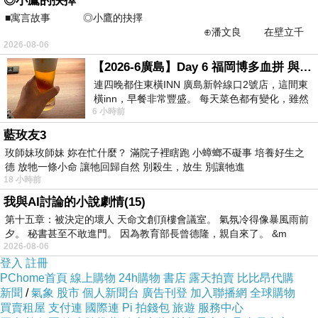
◎小鷹的抉擇
■寓言故事 ◎小鷹的抉擇
車到達在問路，所以就結伴去登初音山。大體來說山路還
⊕潘文良 在壁立千
算好爬，不過因為山勢陡，近山頂有許多要拉繩的地方。
2026-08-06
仞的懸崖上，有一座遮天蔽
整個路程大約30-50分鐘。山上可以把海邊的花蓮看得很完
【2026-6廣島】Day 6 福岡博多血拼 與機場接送少年司機深夜對談
連四晚都住東橫INN 廣島新幹線口2號店，這間東
整。一覽無遺，展望非常好。可惜一路上只有少許菇菇(華
橫inn，早餐非常豐盛。 每天菜色都有變化，雖然
優雅波邊革菌)
麗木丸菌、褶紋鬼傘、
可拍。但是在初音
6 小時前
看到工作人員拿出料理包加熱，但
山三角點旁居然放了一個塑膠桶，裡面有個大大的蛙卵
藍玫友3
泡！仔細一看，裡面還有大大小小很漂亮的樹蛙在水裡和
玫師妹玫師妹 妳在忙什麼？ 滿院子裡瞎跑 小蟑螂不礙事 培養好生之
德 放牠一條小命 讓牠回歸自然 別殺生，放生 別讓牠進
在交配！
爬完初音山後就回民宿休息，晚上和甥女會合吃
18 小時前
飯。
我與AI討論的小說劇情(15)
第三天路程較遠，從花蓮騎車去鯉魚潭，鯉魚潭旁有一座
第十五章：被決定的壞人 天命文創頂樓會議室。 氣氛冷得像暴風雨前
夕。 秘書甚至不敢進門。 因為教育部長曾德隆，親自來了。 &m
鯉魚山，上面有座公視的發射台。原來的山路因為地震封
2026-08-06
閉禁止進入了，聽說是因為和震央的地震帶是同一條所以
登入
註冊
PChome首頁
線上購物
24h購物
書店
露天拍賣
比比昂代購
被封閉，不過上公視發射台的產業道路沒封閉，而產業道
新聞
/
氣象
股市
個人新聞台
廣告刊登
加入聯播網
全球購物
路的終點離鯉魚山三角點只有六百公尺。所以就捨登山路
買賣租屋
支付連
國際連
Pi 拍錢包
旅遊
服務中心