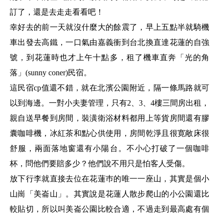
訂了，還是去走走看看吧！
幸好去的前一天就沒什麼大的餘震了，早上五點半就騎機
車出發去高鐵，一口氣由嘉義衝到台北換直達花蓮的自強
號，到花蓮時也才上午十點多，租了機車直奔「光的角
落」(sunny coner)民宿。
這民宿cp值還不錯，就在北濱公園附近，隔一條馬路就可
以到海邊。一對小夫妻管理，只有2、3、4樓三間房出租，
親自送早餐到房間，裝潢衛浴材料都用上等貨房間還有膠
囊咖啡機，冰紅茶和點心供使用，房間乾淨且很寛敞床很
舒服，兩面落地窗還有小陽台。不小心打破了一個咖啡
杯，問他們要賠多少？他們說不用只是怕客人受傷。
放下行李就直接去位在花蓮巿的唯一一座山，其實是個小
山崗「美崙山」。其實說是花蓮人散步爬山的小公園還比
較貼切，所以叫美崙公園比較合適，不過走到最高處有個