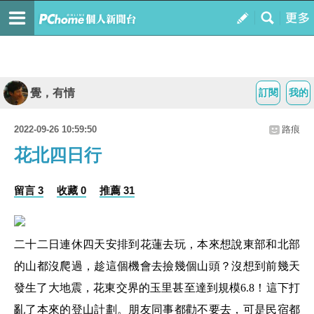
覺，有情
訂閱
我的
2022-09-26 10:59:50
路痕
花北四日行
留言 3
收藏 0
推薦 31
二十二日連休四天安排到花蓮去玩，本來想說東部和北部
的山都沒爬過，趁這個機會去撿幾個山頭？沒想到前幾天
發生了大地震，花東交界的玉里甚至達到規模6.8！這下打
亂了本來的登山計劃。朋友同事都勸不要去，可是民宿都