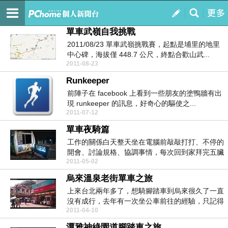
布魯斯先生的新聞台
訂閱
我的
單車武嶺自我挑戰
2011/08/23 單車武嶺挑戰賽，起點是埔里的地里
中心碑，海拔僅 448.7 公尺，終點合歡山武...
2011-08-23
Runkeeper
前陣子在 facebook 上看到一些朋友的塗鴨牆有出
現 runkeeper 的訊息，好奇心的驅使之...
2011-07-12
單車夜騎篇
工作的關係白天整天坐在電腦前敲敲打打、不停的
開會、討論規格、協調事情，每次回到家拜完五臟
2011-05-02
廟後都會累到...
烏來溫泉老街單車之旅
上來台北兩年多了，想騎腳踏車到烏來很久了一直
沒有成行，去年有一次坐公車前往的經驗，只記得
2011-04-10
彎來彎去的，...
潭雅神綠園道腳踏車之旅