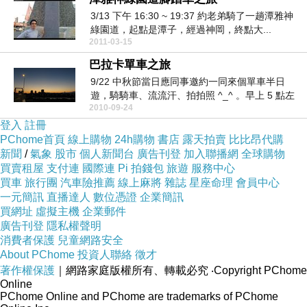
3/13 下午 16:30 ~ 19:37 約老弟騎了一趟潭雅神
綠園道，起點是潭子，經過神岡，終點大...
2011-03-15
巴拉卡單車之旅
9/22 中秋節當日應同事邀約一同來個單車半日
遊，騎騎車、流流汗、拍拍照 ^_^ 。早上 5 點左
2010-09-24
右...
登入
註冊
PChome首頁
線上購物
24h購物
書店
露天拍賣
比比昂代購
新聞
/
氣象
股市
個人新聞台
廣告刊登
加入聯播網
全球購物
買賣租屋
支付連
國際連
Pi 拍錢包
旅遊
服務中心
買車
旅行團
汽車險推薦
線上麻將
雜誌
星座命理
會員中心
一元簡訊
直播達人
數位憑證
企業簡訊
買網址
虛擬主機
企業郵件
廣告刊登
隱私權聲明
消費者保護
兒童網路安全
About PChome
投資人聯絡
徵才
著作權保護
｜網路家庭版權所有、轉載必究
‧Copyright PChome
Online
PChome Online and PChome are trademarks of PChome