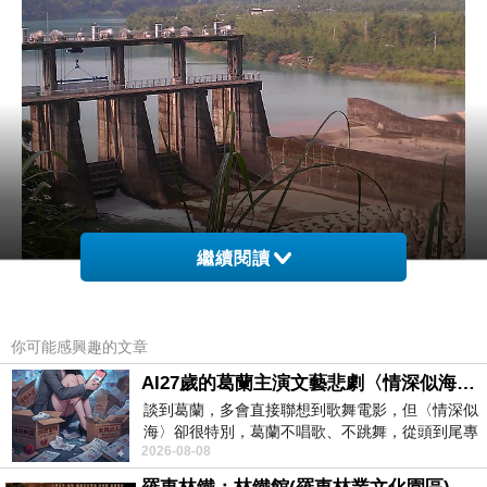
繼續閱讀
這顆特別的樹好像長了鱗片一樣～但沒有任何葉
你可能感興趣的文章
子或花 :P
AI27歲的葛蘭主演文藝悲劇〈情深似海〉 #戀上老電影 #葛蘭 #粟子
談到葛蘭，多會直接聯想到歌舞電影，但〈情深似
海〉卻很特別，葛蘭不唱歌、不跳舞，從頭到尾專
2026-08-08
心演戲。拍攝期間，經常工作超過12個鐘