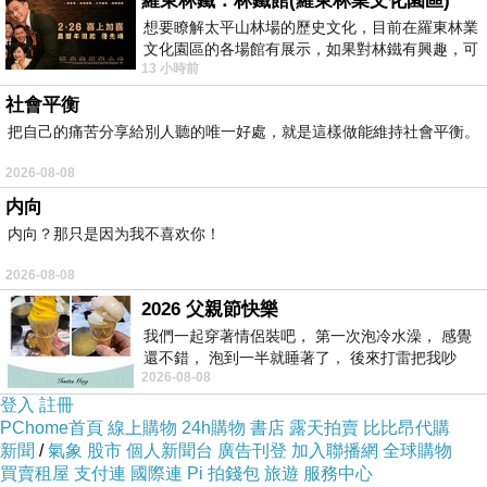
羅東林鐵：林鐵館(羅東林業文化園區)
想要瞭解太平山林場的歷史文化，目前在羅東林業
文化園區的各場館有展示，如果對林鐵有興趣，可
13 小時前
以到林鐵館。 這裡展示從山下
社會平衡
把自己的痛苦分享給別人聽的唯一好處，就是這樣做能維持社會平衡。
2026-08-08
内向
内向？那只是因为我不喜欢你！
住這邊應該很舒服吧～
2026-08-08
2026 父親節快樂
我們一起穿著情侶裝吧， 第一次泡冷水澡， 感覺
嗯嗯．．毋忘在莒，又看到它了（為什麼要說又
還不錯， 泡到一半就睡著了， 後來打雷把我吵
呢？？？）
2026-08-08
醒， 手
登入
註冊
PChome首頁
線上購物
24h購物
書店
露天拍賣
比比昂代購
新聞
/
氣象
股市
個人新聞台
廣告刊登
加入聯播網
全球購物
買賣租屋
支付連
國際連
Pi 拍錢包
旅遊
服務中心