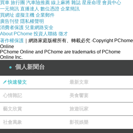
買車
旅行團
汽車險推薦
線上麻將
雜誌
星座命理
會員中心
一元簡訊
直播達人
數位憑證
企業簡訊
買網址
虛擬主機
企業郵件
廣告刊登
隱私權聲明
消費者保護
兒童網路安全
About PChome
投資人聯絡
徵才
著作權保護
｜網路家庭版權所有、轉載必究
‧Copyright PChome
Online
PChome Online and PChome are trademarks of PChome
Online Inc.
個人新聞台
蜿蜒的山路上去後是女童子軍訓練所
快速發文
最新文章
騎著騎著遇到粗坑壩水庫，它是用來做水力發電
心情雜記
美食饗宴
用途
藝文欣賞
旅遊玩家
社會萬象
影視娛樂