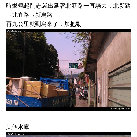
時燃燒起鬥志就出延著北新路一直騎去，北新路
→北宜路→新烏路
再九公里就到烏來了，加把勁~
某個水庫