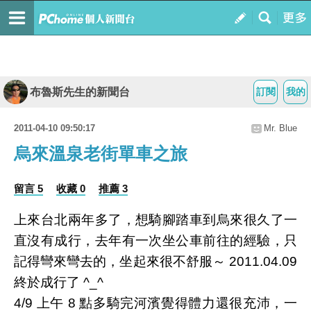
布魯斯先生的新聞台
訂閱
我的
2011-04-10 09:50:17
Mr. Blue
烏來溫泉老街單車之旅
留言 5
收藏 0
推薦 3
上來台北兩年多了，想騎腳踏車到烏來很久了一
直沒有成行，去年有一次坐公車前往的經驗，只
記得彎來彎去的，坐起來很不舒服～ 2011.04.09
終於成行了 ^_^
4/9 上午 8 點多騎完河濱覺得體力還很充沛，一