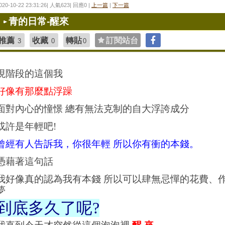
020-10-22 23:31:26| 人氣623| 回應0 |
上一篇
|
下一篇
青的日常-醒來
推薦
收藏
轉貼
訂閱站台
3
0
0
現階段的這個我
好像有那麼點浮躁
面對內心的憧憬 總有無法克制的自大浮誇成分
或許是年輕吧!
曾經有人告訴我，你很年輕 所以你有衝的本錢。
憑藉著這句話
我好像真的認為我有本錢 所以可以肆無忌憚的花費、
夢
到底多久了呢?