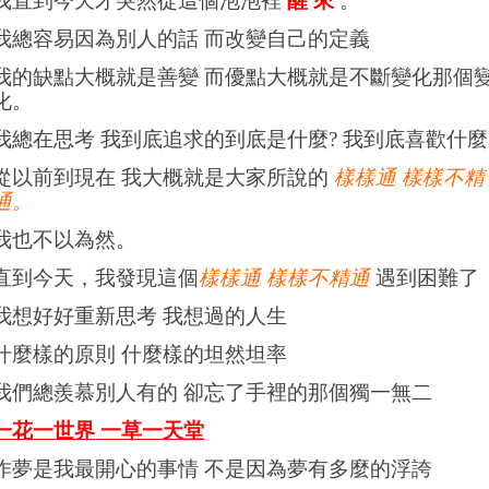
我直到今天才突然從這個泡泡裡
醒 來
。
我總容易因為別人的話 而改變自己的定義
我的缺點大概就是善變 而優點大概就是不斷變化那個
化。
我總在思考 我到底追求的到底是什麼? 我到底喜歡什麼
從以前到現在 我大概就是大家所說的
樣樣通 樣樣不精
通。
我也不以為然。
直到今天，我發現這個
樣樣通 樣樣不精通
遇到困難了
我想好好重新思考 我想過的人生
什麼樣的原則 什麼樣的坦然坦率
我們總羨慕別人有的 卻忘了手裡的那個獨一無二
一花一世界 一草一天堂
作夢是我最開心的事情 不是因為夢有多麼的浮誇