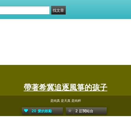
帶著希冀追逐風箏的孩子
是純真 是天真 是純粹
20
2
愛的鼓勵
訂閱站台