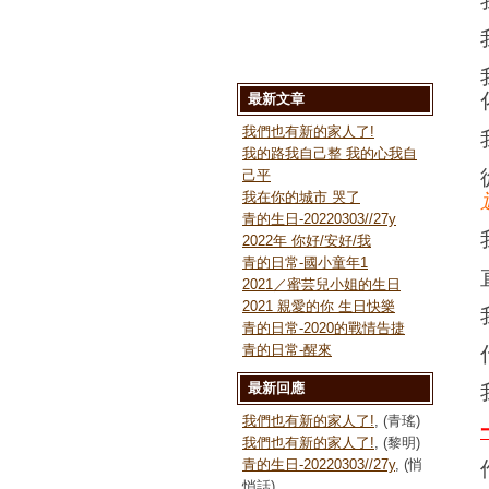
最新文章
我們也有新的家人了!
我的路我自己整 我的心我自
己平
我在你的城市 哭了
青的生日-20220303//27y
2022年 你好/安好/我
青的日常-國小童年1
2021／蜜芸兒小姐的生日
2021 親愛的你 生日快樂
青的日常-2020的戰情告捷
青的日常-醒來
最新回應
我們也有新的家人了!
, (青瑤)
我們也有新的家人了!
, (黎明)
青的生日-20220303//27y
, (悄
悄話)