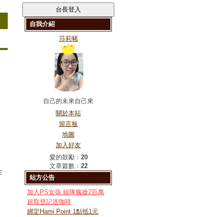
自我介紹
莎莉豬
自己的未來自己來
關於本站
留言板
地圖
加入好友
愛的鼓勵：
20
文章篇數：
22
作
站方公告
加入PS女孩 組隊瘋搶2百萬
超取登記送咖啡
綁定Hami Point 1點抵1元