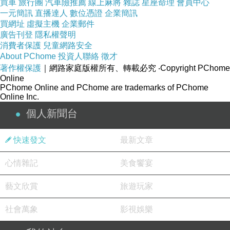
費媽說的真的沒錯，不過真的要有斷手的心理準
買車
旅行團
汽車險推薦
線上麻將
雜誌
星座命理
會員中心
一元簡訊
直播達人
數位憑證
企業簡訊
備，費媽請的老師是Candy老師，是費媽的超級
買網址
虛擬主機
企業郵件
好朋友的超級好朋友，學生時期就對設計方面情
廣告刊登
隱私權聲明
消費者保護
兒童網路安全
有獨鍾，在從事12年的蕾絲設計後，接觸了美麗
About PChome
投資人聯絡
徵才
的韓式豆沙擠花蛋糕/香氛手工皂等，甚至到台北
著作權保護
｜網路家庭版權所有、轉載必究
‧Copyright PChome
找老師上課。
Online
PChome Online and PChome are trademarks of PChome
很感謝Candy老師，還有費媽，烘焙真的是個可
Online Inc.
怕的坑，一跌進去會爬不出來，這樣的費用，小
個人新聞台
班制，老師跟我坐同一張椅子擠給我看，妳說c/p
值是不是真的很高。
快速發文
最新文章
心情雜記
美食饗宴
🌹指導老師：Candy 老師(韓式擠花證照/蕾絲設
計師)
藝文欣賞
旅遊玩家
🌹課程費用：$2,500/人(4個杯子蛋糕+贈2個簡易
社會萬象
影視娛樂
花型)