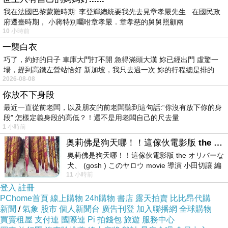
我在法國巴黎蒙難時期: 李登輝總統要我先去見章孝嚴先生 在國民政
府遷臺時期， 小蔣特別囑咐章孝嚴．章孝慈的舅舅照顧兩
10 小時前
一襲白衣
巧了，約好的日子 車庫大門打不開 急得滿頭大漢 妳已經出門 虛驚一
場，趕到高鐵左營站恰好 新加坡，我只去過一次 妳的行程總是排的
2026-08-08
你放不下身段
最近一直從前老闆，以及朋友的前老闆聽到這句話:“你沒有放下你的身
段” 怎樣定義身段的高低？！還不是用老闆自己的尺去量
1 小時前
奥莉佛是狗天哪！！這傢伙電影版 the オリバーな犬、 (gosh ) このヤロウ movie
奥莉佛是狗天哪！！這傢伙電影版 the オリバーな
犬、 (gosh ) このヤロウ movie 導演 小田切讓 編
11 小時前
劇: 小田切讓 主演: 小田切讓
手快廢了
登入
註冊
生命就該浪費在美好的事物上☺️
PChome首頁
線上購物
24h購物
書店
露天拍賣
比比昂代購
新聞
/
氣象
股市
個人新聞台
廣告刊登
加入聯播網
全球購物
買賣租屋
支付連
國際連
Pi 拍錢包
旅遊
服務中心