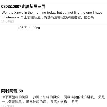
0803&0807走讀新屋巷弄
Went to Xinwu in the morning today, but cannot find the one I have
to interview. 早上前往新屋，炎熱高溫卻沒找到圖書館、區公所
16 小時前
阿我阿龍 59
海平面盤桓的旋鷹， 沙灘上細碎的貝殼， 同樣矯健的遠方馳帆。 天是
一片紫藍漆黑， 風寒陡峭的崕， 孤高如傲梅。 月亮
16 小時前