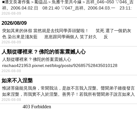
■潘文良著作集＞勵益品＞魚雁千里共今緣＞吉祥_046~050 ▽046_吉
祥。2006.04.02.日 08:21:40 ▽047_吉祥。2006.04.03.一 23:11:
2026-08-09
2026/08/09
突如其來的休假 當然就是去找同學弄頭髮啦！ 笑死 選了一個奶灰
色 染出來是淺灰藍 崽崽跟同學兩個人 笑了好久 反
2026-08-09
人類從哪裡來 ? 佛陀的答案震撼人心
人類從哪裡來 ? 佛陀的答案震撼人心
rischao421953.pixnet.net/blog/posts/926857528435010128
2026-08-08
如來不入涅槃
惟諸菩薩能見我身，常聞我法，是故不言我入涅槃。聲聞弟子雖復發言
如來涅槃，而我實不入於涅槃。善男子！若我所有聲聞弟子說言如來入
2026-08-08