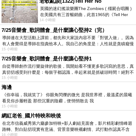
老歌亂談(1322)Tell Her No
英國的迷幻搖滾樂團The Zombies ( 殭屍合唱團 )
在美國共有三首暢銷曲，此首1965的《Tell Her
14 小時前
No》即為其中之一，在告示牌百大單曲
7/25音樂會_歌詞體會_是什麼讓心堅持2（完）
導師連在大型活動上課前，都先和大家說內容不要「對號入做」。因為
有人會覺得是導師在指責他本人。我自己的角度是：人性就是貪瞋癡慢
15 小時前
7/25音樂會_歌詞體會_是什麼讓心堅持1
自從導師創作流行樂旋律的歌後，我開始看不懂更多歌詞寫的意思，真
真切切感受到什麼是：每個字都認識，串起來就是抓破頭時間！絕對不
15 小時前
海邊
《你幸福，我就笑了》 你眼角閃爍的微光 是我世界裡，最溫柔的晨曦
看見你步履輕盈 那些沉重的陰霾，便悄悄散去 我
15 小時前
網紅老爸_國片特映和映後
在北市信義威秀第六廳參加特映+影人劇組見面會，影片精彩劇情峰迴
路轉、對白貼切現實有意涵、背景音樂映襯劇情、武打動作認真不含
16 小時前
糊、