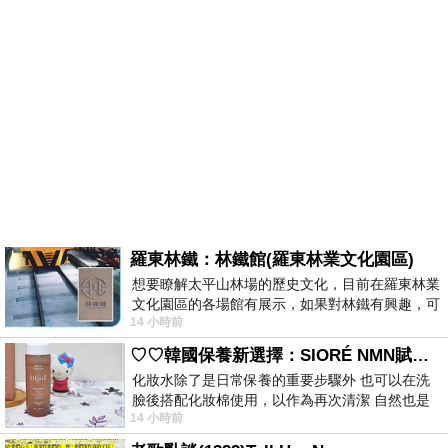
羅東林鐵：林鐵館(羅東林業文化園區)
想要瞭解太平山林場的歷史文化，目前在羅東林業
文化園區的各場館有展示，如果對林鐵有興趣，可
14 小時前
以到林鐵館。 這裡展示從山下
♡♡韓國保養新選擇：SIORÉ NMN賦活泡泡化妝水♡♡
化妝水除了是日常保養的重要步驟外 也可以在洗
臉後搭配化妝棉使用，以作為再次清潔 自然也是
14 小時前
我的保養必備品項 不過，我對於化妝