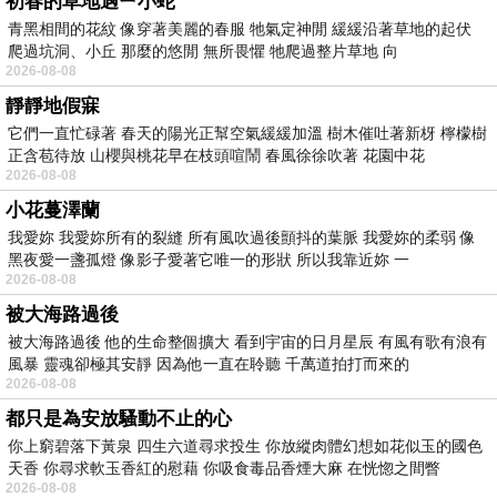
初春的草地遇ㄧ小蛇
青黑相間的花紋 像穿著美麗的春服 牠氣定神閒 緩緩沿著草地的起伏
爬過坑洞、小丘 那麼的悠閒 無所畏懼 牠爬過整片草地 向
2026-08-08
靜靜地假寐
它們一直忙碌著 春天的陽光正幫空氣緩緩加溫 樹木催吐著新枒 檸檬樹
正含苞待放 山櫻與桃花早在枝頭喧鬧 春風徐徐吹著 花園中花
2026-08-08
小花蔓澤蘭
我愛妳 我愛妳所有的裂縫 所有風吹過後顫抖的葉脈 我愛妳的柔弱 像
黑夜愛一盞孤燈 像影子愛著它唯一的形狀 所以我靠近妳 一
2026-08-08
被大海路過後
被大海路過後 他的生命整個擴大 看到宇宙的日月星辰 有風有歌有浪有
風暴 靈魂卻極其安靜 因為他一直在聆聽 千萬道拍打而來的
2026-08-08
都只是為安放騷動不止的心
你上窮碧落下黃泉 四生六道尋求投生 你放縱肉體幻想如花似玉的國色
天香 你尋求軟玉香紅的慰藉 你吸食毒品香煙大麻 在恍惚之間瞥
2026-08-08