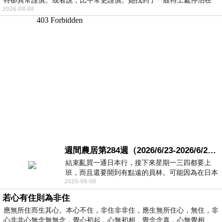
2026-08-08
週間農居第284週（2026/6/23-2026/6/24) 夏至 金黃稻浪洋溢豐收喜悅
結束亂買一通日本行，接下來星期一三四都要上
班，而且還要開到有點遠的員林。可能因為在日本
2026-08-08
花不少錢，星期一出門上班時，心裡沒有一
若心有住則為非住
應無所住而生其心。本心不住，非住非非住，應生無所住心，無住，非
心非非心無念無無念，覺心初起，心無初相，覺念念真，心無覺相