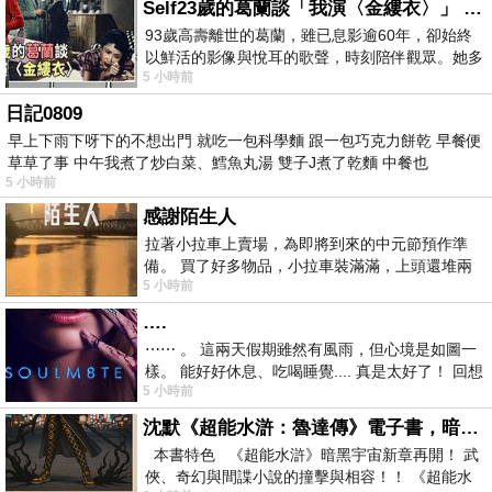
Self23歲的葛蘭談「我演〈金縷衣〉」 #戀上老電影 #粟子 #葛蘭
93歲高壽離世的葛蘭，雖已息影逾60年，卻始終
以鮮活的影像與悅耳的歌聲，時刻陪伴觀眾。她多
5 小時前
才多藝、陽光開朗的形象，不僅保留在電影
日記0809
早上下雨下呀下的不想出門 就吃一包科學麵 跟一包巧克力餅乾 早餐便
草草了事 中午我煮了炒白菜、鱈魚丸湯 雙子J煮了乾麵 中餐也
5 小時前
感謝陌生人
拉著小拉車上賣場，為即將到來的中元節預作準
備。 買了好多物品，小拉車裝滿滿，上頭還堆兩
5 小時前
紙箱。 雖辛苦了點，這點程度我一個人搬
….
⋯⋯ 。 這兩天假期雖然有風雨，但心境是如圖一
樣。 能好好休息、吃喝睡覺.... 真是太好了！ 回想
5 小時前
起來，以前根本就很難有這
沈默《超能水滸：魯達傳》電子書，暗黑宇宙新章，一一五年八月璀璨上架！
本書特色 《超能水滸》暗黑宇宙新章再開！ 武
俠、奇幻與間諜小說的撞擊與相容！！ 《超能水