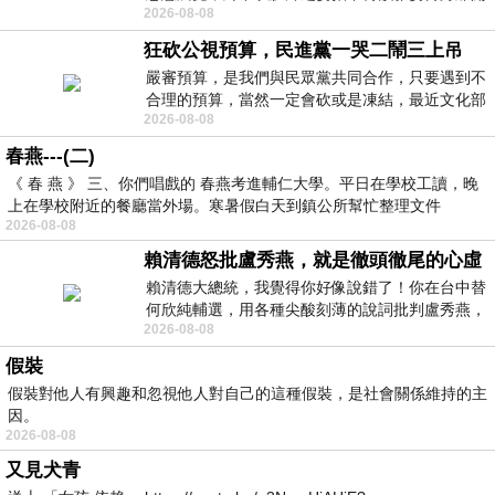
2026-08-08
時我把美麗的遐想掛在亭亭葉柄上盼望
狂砍公視預算，民進黨一哭二鬧三上吊
嚴審預算，是我們與民眾黨共同合作，只要遇到不
合理的預算，當然一定會砍或是凍結，最近文化部
2026-08-08
要編列公視和Taiwan plus預算，在110年
春燕---(二)
《 春 燕 》 三、你們唱戲的 春燕考進輔仁大學。平日在學校工讀，晚
上在學校附近的餐廳當外場。寒暑假白天到鎮公所幫忙整理文件
2026-08-08
賴清德怒批盧秀燕，就是徹頭徹尾的心虛
賴清德大總統，我覺得你好像說錯了！你在台中替
何欣純輔選，用各種尖酸刻薄的說詞批判盧秀燕，
2026-08-08
罵她施政滿意度輸給陳其邁，甚至還說盧
假裝
假裝對他人有興趣和忽視他人對自己的這種假裝，是社會關係維持的主
因。
2026-08-08
又見犬青