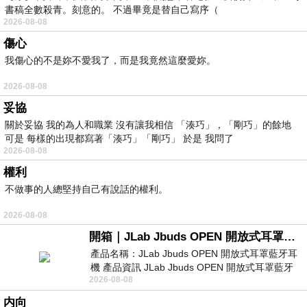
書稿全數殺青。刻意的。 不過畢竟是替自己寫序（
2026-08-08
傷心
我傷心的不是妳不愛我了，而是我竟然這麼愛妳。
2026-08-08
妥協
關於妥協 我的為人和職業 沒有讓我相信 「湊巧」，「剛巧」的餘地
可是 每樣的出現都寫著「湊巧」「剛巧」 於是 我問了
2026-08-08
權利
不做事的人總堅持自己有說話的權利。
2026-08-08
開箱｜JLab Jbuds OPEN 開放式耳罩藍牙耳機 - 設計美學，輕巧、透氣、環境音全物理達成！
產品名稱：JLab Jbuds OPEN 開放式耳罩藍牙耳
機 產品資訊 JLab Jbuds OPEN 開放式耳罩藍牙
2026-08-08
耳機評語：非常有特色，值得喜愛美型工
内向