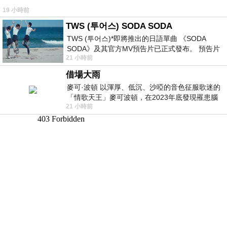
19 小時前
TWS (투어스) SODA SODA
TWS (투어스)*即將推出的日語單曲 《SODA
SODA》及其官方MV預告片已正式發布。 預告片
21 小時前
一經發布， 就引發了粉絲們對這次夏季回
借場大雨
麥可·波頓 以渾厚、低沉、沙啞的音色征服歌迷的
「情歌天王」麥可波頓，在2023年底發現罹患腦
21 小時前
瘤「祈禱早日康復，一切都好」。