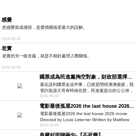
感覺
把感覺當成感情，是愛情關係里最大的誤解。
2026-08-08
老實
老實的另一個含義，就是不精於處理人際關係。
2026-08-08
國票成為民進黨掏空對象，財政部選擇性失憶
最近談到國票金這件事，已經是鬧得沸沸揚揚，我
替許崑源大哥有時候在想，民進黨提出的公公併，
2026-08-08
其實就是想要國庫通黨庫，鬧出最大的醜
電影最後孤屋2026 the last house 2026 movie
電影最後孤屋2026 the last house 2026 movie
Directed by Louis Leterrier Written by Matthew
2026-08-08
Robinson Starring Greta Lee Wa
典藏封面聊兩句-【不死藥】