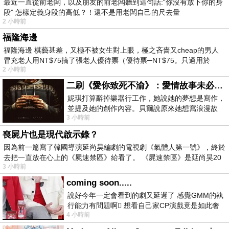
最近一直從前老闆，以及朋友的前老闆聽到這句話:“你沒有放下你的身
段” 怎樣定義身段的高低？！還不是用老闆自己的尺去量
2 小時前
福隆海邊
福隆海邊 棋藝甚差，又極不被女生對上眼，極之吝嗇又cheap的男人
冒充老人用NT$75搞了張老人優待票（優待票─NT$75。只適用於
2 小時前
二刷《愛你致死不渝》：愛情故事未必是浪漫故事
妮琪打算辭掉樂器行工作，她說她的夢想是寫作，
並提及她的創作內容。貝爾說原來她想寫浪漫故
3 小時前
事，妮琪回應：「不是浪漫故事，是愛情
喪屍片也是現代啟示錄？
因為前一篇寫了韓國導演延尚昊編劇的電視劇《氣體人第一號》，終於
去把一直放在心上的《屍速禁區》給看了。 《屍速禁區》是延尚昊20
3 小時前
coming soon.....
說好今年一定會看到的劇又延遲了 感覺GMM的執
行能力有問題啊🫩 想看自己家CP演戲竟是如此奢
4 小時前
侈的事 GMM你說看看啊😑 先把劇放