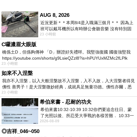
AUG 8, 2026
近況更新＊＊本周8/4是入職滿三個月＊＊ 因為上
班可以戴耳機所以有時辦公會聽音樂 沒有特別固
23 小時前
定哪天但就是一周某一天會固定聽'90
C囉濃眉大眼版
橋係土D，但係夠傳神 「D」辦證好失禮咩。我堅強復國 國復強堅我
https://youtube.com/shorts/g9LsieQZzl8?is=hPUYUxMZMc2fLPlk
23 小時前
如來不入涅槃
我亦不入涅槃，以入大般涅槃故不入涅槃，入不入故，入大涅槃者得見
佛性 善男子！是大涅槃微妙經典，成就具足無量功德。佛性亦爾，悉
23 小時前
希伯來書 - 忍耐的功夫
希伯來書10:32-10:39 10:32你們要追念往日、蒙
了光照以後、所忍受大爭戰的各樣苦難． 10:33一
2026-08-09
面被毀謗、遭患難、成了戲景、叫眾人
◎吉祥_046~050