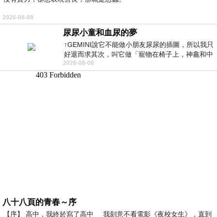
2026-08-08
尿尿小童和血尿的夢
↑GEMINI說它不能做小朋友尿尿的插圖，所以我只
好退而求其次，叫它做「寵物在椅子上，神龕和中
2026-08-08
年人臉孔」的畫了。 六月底
八十八頁的青春～序
【序】 高中，我終於寫了高中 我刻意不看電影《夜校女生》，直到