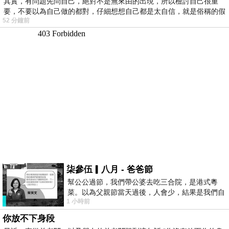
其實，有問題先問自己，絕對不是無來由的出現，所以檢討自己很重
要，不要以為自己做的都對，仔細想想自己都是太自信，就是俗稱的假
52 分鐘前
柒參伍▎八月 - 爸爸節
幫公公過節，我們帶公婆去吃三合院，是港式粵
菜。以為父親節當天過後，人會少，結果是我們自
1 小時前
己想多了。人陸續地進，滿滿都是人，個人
你放不下身段