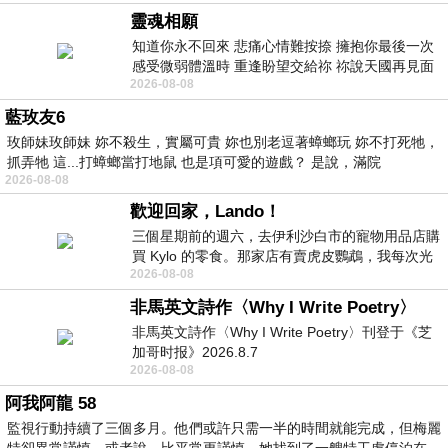
靈魂相願
知道你永不回來 悲痛心情難按捺 擁抱你最後一次
感受微弱體溫時 重逢盼望交給祢 祢說天國再見面
2026-08-08
此刻忍淚說別離 他日靈魂再
藍玫友6
玫師妹玫師妹 妳不殺生，實屬可貴 妳也別老逗著蟑螂玩 妳不打死牠，
抓弄牠 這...打蟑螂當打地鼠 也是項可愛的遊戲？ 是說，滿院
2026-08-08
歡迎回家，Lando！
三個星期前的週六，去伊利沙白市的寵物用品店購
買 Kylo 的零食。那家店有賣虎皮鸚鵡，我每次光
2026-08-08
顧都會去看一下。他們偶爾會引進 C
非馬英文詩作〈Why I Write Poetry〉
非馬英文詩作〈Why I Write Poetry〉刊登于《芝
加哥时报》2026.8.7
2026-08-08
阿我阿龍 58
監視行動持續了三個多月。他們或許只需一半的時間就能完成，但梅麗
特卻異常謹慎。或者說，比平常更謹慎。她找到了一艘特工處停泊在