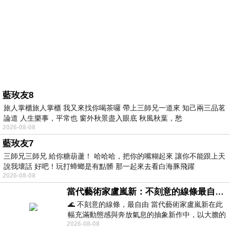
藍玫友8
旅人掌櫃旅人掌櫃 我又來找你喝茶囉 帶上三師兄一道來 知己兩三品茗
論道 人生樂事，平常也 窗外秋景盡入眼底 秋風秋葉，愁
2026-08-08
藍玫友7
三師兄三師兄 給你糖葫蘆！ 哈哈哈，把你的嘴糊起來 讓你不能跟上天
說我壞話 好吧！玩打蟑螂是有點髒 那一起來去看白海豚飛躍
2026-08-08
當代藝術家盧嵐新：不刻意的線條最自由，讓色彩流動、筆觸自己說話
🌊 不刻意的線條，最自由 當代藝術家盧嵐新在此
幅充滿動態感與奔放氣息的抽象新作中，以大膽的
2026-08-08
藍色顏料在白色畫布上揮灑、壓印與流淌