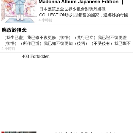
Madonna Album Japanese Edition ｜瑪丹娜專輯們2026年日本版重發系列
日本應該是全世界少數會對瑪丹娜做
COLLECTION系列型銷售的國家，連娜姊的母國
4 小時前
美國都沒對她這樣過，這全拜在他們到現在唱片
應放於後念
（我生已盡）我已修不復更修（後悟）（梵行已立）我已證不復更證
（後悟）（所作已辦）我已知不復更知（後悟）（不受後有）我已斷不
4 小時前
復