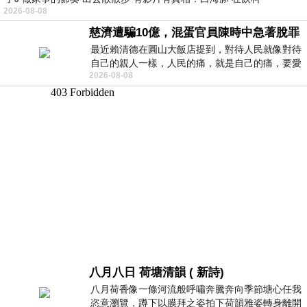
2026-08-08
慈濟遭騙10億，混蛋官員陳時中急著脫罪
最近賴清德在圓山大飯店提到，對待人民就像對待
自己的親人一樣，人民的痛，就是自己的痛，要愛
2026-08-08
民如親，說的這麼好聽，實際上根本沒做
八月八日 荷塘清韻 ( 新詩)
八月荷香像一條河流般呼嘯奔騰奔向季節塘心任我
恣意瀏覽，蹲下以膜拜之姿拍下荷韻雅姿轉身離開