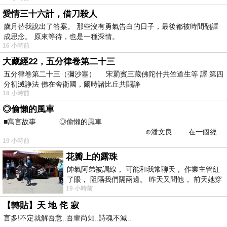
愛情三十六計，借刀殺人
歲月替我說出了答案。 那些沒有勇氣告白的日子，最後都被時間翻譯
成思念。 原來等待，也是一種深情。
16 小時前
大藏經22，五分律卷第二十三
五分律卷第二十三（彌沙塞） 宋罽賓三藏佛陀什共竺道生等 譯 第四
分初滅諍法 佛在舍衛國，爾時諸比丘共鬪諍
18 小時前
◎偷懶的風車
■寓言故事 ◎偷懶的風車
⊕潘文良 在一個經
19 小時前
常颳風的山丘上—&m
花瓣上的露珠
帥氣阿弟被調線， 可能和我常聊天， 作業主管紅
了眼， 阻隔我們隔兩邊。 昨天又問他， 前天她穿
19 小時前
什麼顏色衣服， 不經
【轉貼】天 地 侘 寂
言多!不定就解吾意..吾輩尚知..詩魂不滅..