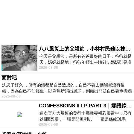
八八風災上的父親節，小林村民難以抹滅的痛
今天是父親節，是所有爸爸最好的日子，爸爸就是
天，媽媽就是地；爸爸年輕出去賺錢，媽媽則是處
2026-08-08
理家務，職業不分高低貴賤，只有人品才
面對吧
沈思了好久 ，所有的錯都是自己造成的，自己不要去接觸就沒有後
續，因為自己不知輕重，以為無所謂出風頭，到頭出問題自己要承擔怨
2026-08-08
不
CONFESSIONS II LP PART 3｜娜語錄II LP PART 3
這次官方大規模的發行十幾種專輯彩膠當中，只有
2張圖案膠，一張是開腿喇叭、一張是條紋斑馬
2026-08-08
版；目前官網上只剩澳洲商店AU STORE