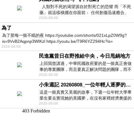
人類對不死的渴望源自於對死亡的恐懼 而「不死
藥」就這樣橫擺在你面前： 任何創傷迅速癒合、
2026-08-08
停止衰老、痛覺消失…堪
為了
為了那每一個不眠的夜 https://youtube.com/shorts/021xLpZ0W9g?
is=9VvB2Aqpnp3WIKzl https://youtu.be/T9R6YZ294Hc?is=
2026-08-08
民進黨昔日在野推給中央，今日甩鍋地方
上回我曾講過，中華民國政府要的是一個真正會做
事的專業團隊，而且要真正解決問題的團隊，而不
2026-08-08
是只會到處甩鍋的雙標團隊，最近民進黨
小朱週記 20260808_一位年輕人逐夢的真實故事
這是一個真實又美麗的故事，下週一位年輕大學畢
業生要去實現她的美國夢，在沒有家裡經濟奧援的
2026-08-08
情況下，靠著自我努力工作累積出國基