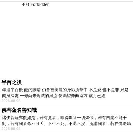
半百之後
年過半百後 他的眼睛 仍會被美麗的身影所擊中 不是愛 也不是罪 只是
肉身深處 一條尚未熄滅的河流 仍渴望奔向遠方 歲月已經
2026-08-08
佛菩薩名善知識
諸佛菩薩亦復如是，若有見者，即得斷除一切煩惱，雖有四魔不能干
亂，若有觸者命不可夭、不生不死、不退不沒。所謂觸者，若在佛邊聽
2026-08-08
受