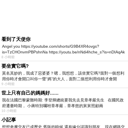
看到了天使你
Angel you https://youtube.com/shorts/G9B4XR4ovgs?
is=TzCHOnvmPBPshnNa https://youtu.be/nNdi4hche_s?is=nDIAqAk
8 小時前
要坐實它嗎?
莫名其妙的，我成了惡婆婆？嗯，我想想，該坐實它嗎?面對一個想利
用你時才會開口叫你一聲“媽"的大人，面對二個想利用你時才會開
9 小時前
世上只有自己的媽媽好......
我在法國巴黎蒙難時期: 李登輝總統要我先去見章孝嚴先生 在國民政
府遷臺時期， 小蔣特別囑咐章孝嚴．章孝慈的舅舅照顧兩
10 小時前
小記事
想想奇摩交友已成歷史.舊版的時候.還有緣分認識到朋友. 現在網路交