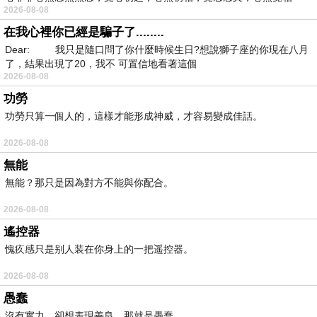
2026-08-08
在我心裡你已經是騙子了........
Dear: 我只是隨口問了你什麼時候生日?想說獅子座的你現在八月
了，結果出現了20，我不 可置信地看著這個
2026-08-08
功勞
功勞只算一個人的，這樣才能形成神威，才容易變成佳話。
2026-08-08
無能
無能？那只是因為對方不能與你配合。
2026-08-08
遙控器
愧疚感只是别人装在你身上的一把遥控器。
2026-08-08
愚蠢
沒有實力，卻想表現善良，那就是愚蠢。