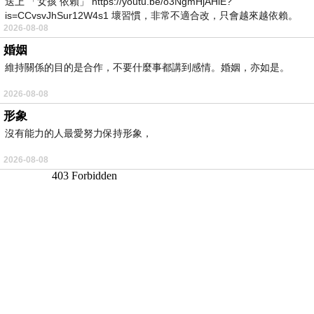
送上 「女孩 依賴」 https://youtu.be/o3NgmHjAHiE?
is=CCvsvJhSur12W4s1 壞習慣，非常不適合改，只會越來越依賴。
2026-08-08
我害怕的
婚姻
維持關係的目的是合作，不要什麼事都講到感情。婚姻，亦如是。
2026-08-08
形象
沒有能力的人最愛努力保持形象，
2026-08-08