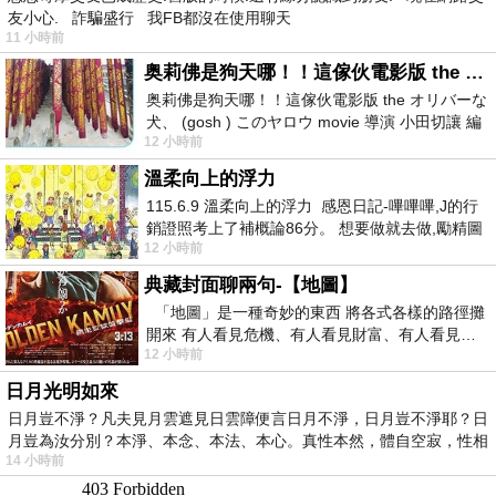
友小心. 詐騙盛行 我FB都沒在使用聊天
11 小時前
奥莉佛是狗天哪！！這傢伙電影版 the オリバーな犬、 (gosh ) このヤロウ movie
奥莉佛是狗天哪！！這傢伙電影版 the オリバーな
犬、 (gosh ) このヤロウ movie 導演 小田切讓 編
12 小時前
劇: 小田切讓 主演: 小田切讓
溫柔向上的浮力
115.6.9 溫柔向上的浮力 感恩日記-嗶嗶嗶,J的行
銷證照考上了補概論86分。 想要做就去做,勵精圖
12 小時前
治大成功,也是表法,堅持和努力
典藏封面聊兩句-【地圖】
「地圖」是一種奇妙的東西 將各式各樣的路徑攤
開來 有人看見危機、有人看見財富、有人看見…
12 小時前
從中可以發掘出不同的
日月光明如來
日月豈不淨？凡夫見月雲遮見日雲障便言日月不淨，日月豈不淨耶？日
月豈為汝分別？本淨、本念、本法、本心。真性本然，體自空寂，性相
14 小時前