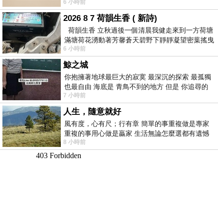
6 小時前
滸》系列第四部
2026 8 7 荷韻生香 ( 新詩)
荷韻生香 立秋過後一個清晨我健走來到一方荷塘
滿塘荷花湧動著芳馨蒼天碧野下靜靜凝望密葉搖曳
6 小時前
幽泉中復有蛙鳴嘓嘓水波裡搖曳
鯨之城
你抱擁著地球最巨大的寂寞 最深沉的探索 最孤獨
也最自由 海底是 青鳥不到的地方 但是 你追尋的
7 小時前
幸福 可以比珍珠更
人生，隨意就好
風有度，心有尺；行有章 簡單的事重複做是專家
重複的事用心做是贏家 生活無論怎麼選都有遺憾
8 小時前
所以開心就好 生活不會辜負認真