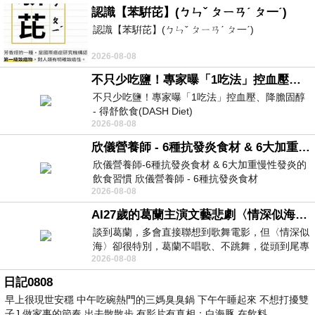
認識【苯騈芘】(ㄅㄣˇ ㄆㄧㄢˊ ㄆ一ˊ)
認識【苯騈芘】(ㄅㄣˇ ㄆㄧㄢˊ ㄆ一ˊ)
2026-08-08
不只少吃鹽！專家曝「1吃法」控血壓、降膽固醇 - 得舒飲食(DASH Diet)
不只少吃鹽！專家曝「1吃法」控血壓、降膽固醇
- 得舒飲食(DASH Diet)
2026-08-08
https://www.facebook.com/dietitiansophia/
posts/157966
欣儀營養師 - 6種抗發炎食材 & 6大加重慢性發炎的飲食習慣
欣儀營養師-6種抗發炎食材 & 6大加重慢性發炎的
飲食習慣 欣儀營養師 - 6種抗發炎食材
2026-08-08
https://www.facebook.com/photo/?fbid=147
AI27歲的葛蘭主演文藝悲劇〈情深似海〉 #戀上老電影 #葛蘭 #粟子
談到葛蘭，多會直接聯想到歌舞電影，但〈情深似
海〉卻很特別，葛蘭不唱歌、不跳舞，從頭到尾專
2026-08-08
心演戲。拍攝期間，經常工作超過12個鐘
日記0808
早上很現世安穩 中午吃碗熱門的三媽臭臭鍋 下午午睡起來 不想打擾雙
子J 做家事的節奏 出去散散步 有影片有真相：白海豚 在飲料