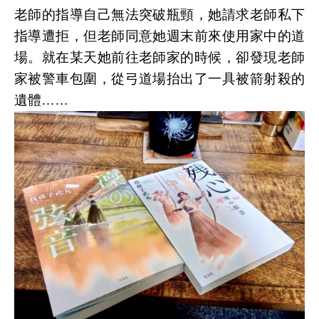
老師的指導自己無法突破瓶頸，她請求老師私下
指導遭拒，但老師同意她週末前來使用家中的道
場。就在某天她前往老師家的時候，卻發現老師
家被警車包圍，從弓道場抬出了一具被箭射殺的
遺體……