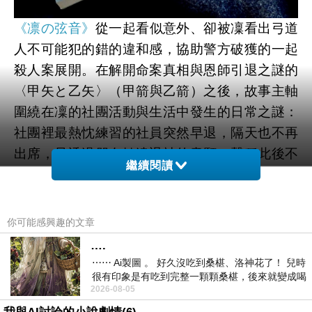
《凛の弦音》
從一起看似意外、卻被凜看出弓道
人不可能犯的錯的違和感，協助警方破獲的一起
殺人案展開。在解開命案真相與恩師引退之謎的
〈甲矢と乙矢〉
（甲箭與乙箭）之後，故事主軸
圍繞在凜的社團活動與生活中發生的日常之謎：
社團裡最熱忱練習的社員突然早退，隔天也不再
出席，只透過朋友轉達退社的意願，聲稱此後不
繼續閱讀
願再拉弓（
〈弓の道、矢の道〉
弓之道、箭之
道）；校友學姐因婚後不再有時間練弓而將心愛
的竹弓寄放在社團供大家借用，珍貴的竹弓卻在
你可能感興趣的文章
第一天就神秘失蹤（
〈弓と弓巻き〉
弓與弓
….
卷）；在棚橋老師退休後、一年來都只能靠學長
⋯⋯ Ai製圖 。 好久沒吃到桑椹、洛神花了！ 兒時
很有印象是有吃到完整一顆顆桑椹，後來就變成喝
姐指導的弓道社，終於迎來了新任指導老師，但
2026-08-05
桑椹汁。 現在是連喝都沒喝
吉村老師與棚橋老師完全不同的指導方針，讓原