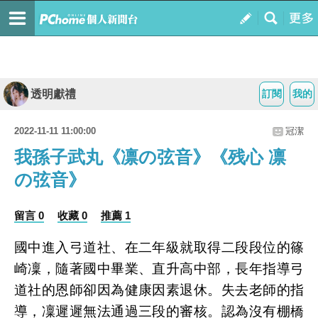
透明獻禮
訂閱
我的
2022-11-11 11:00:00
冠潔
我孫子武丸《凛の弦音》《残心 凛
の弦音》
留言 0
收藏 0
推薦 1
國中進入弓道社、在二年級就取得二段段位的篠
崎凜，隨著國中畢業、直升高中部，長年指導弓
道社的恩師卻因為健康因素退休。失去老師的指
導，凜遲遲無法通過三段的審核。認為沒有棚橋