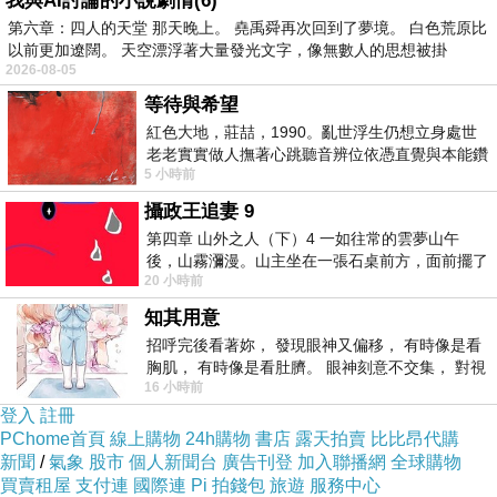
我與AI討論的小說劇情(6)
本就陷入瓶頸的凜更加無所適從，隨著大家從棚
第六章：四人的天堂 那天晚上。 堯禹舜再次回到了夢境。 白色荒原比
橋老師教導的正面舉弓紛紛改為吉村老師教的斜
以前更加遼闊。 天空漂浮著大量發光文字，像無數人的思想被掛
2026-08-05
面舉弓，凜內心隱隱騷動的焦躁與疑慮逐漸升
等待與希望
高……（
〈打ち起こし〉
舉弓）；因為校內新聞
紅色大地，莊喆，1990。亂世浮生仍想立身處世
社的推波助瀾、被捧為「天才弓道美少女名偵
老老實實做人撫著心跳聽音辨位依憑直覺與本能鑽
5 小時前
向裂隙的亮處探索另一個心聲另一個共鳴的
探」的凜帶著煩悶的心情出席學生社團弓道交流
攝政王追妻 9
賽，遇見友校的「弓道公主」波多野郁美，被她
第四章 山外之人（下）4 一如往常的雲夢山午
完美的射形給震懾。就在輪到凜行射時，手上的
後，山霧瀰漫。山主坐在一張石桌前方，面前擺了
弓弦卻突然斷裂，事後檢查發現弦的斷面平整、
20 小時前
一盤未下完的棋盤，還有一壺茶與兩只冒
似乎遭人破壞……（
〈射詰〉
）；在交流賽上與
知其用意
波多野競射後，波多野邀請她一同接受電視台採
招呼完後看著妳， 發現眼神又偏移， 有時像是看
胸肌， 有時像是看肚臍。 眼神刻意不交集， 對視
訪，面對一舉一動都完美無瑕、每射必中的波多
16 小時前
視線不對齊， 讓我很難不
野，凜不得不再三自問：行射的意義是什麼？自
登入
註冊
PChome首頁
線上購物
24h購物
書店
露天拍賣
比比昂代購
己在弓道上的追求又是什麼？凜的弓之道與波多
新聞
/
氣象
股市
個人新聞台
廣告刊登
加入聯播網
全球購物
野的弓之道，何者才是正道？（
〈射即人生〉
）
買賣租屋
支付連
國際連
Pi 拍錢包
旅遊
服務中心