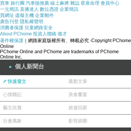
買車
旅行團
汽車險推薦
線上麻將
雜誌
星座命理
會員中心
長期拍攝凜練習的新聞社學長中田突然在社團時
一元簡訊
直播達人
數位憑證
企業簡訊
間結束後匆匆離去，有人看見他總是帶著攝影機
買網址
虛擬主機
企業郵件
在校外坐上一輛轎車，疑似是波多野的座車。中
廣告刊登
隱私權聲明
消費者保護
兒童網路安全
田在想些什麼？波多野又有什麼目的？（
〈弦
About PChome
投資人聯絡
徵才
音〉
）
著作權保護
｜網路家庭版權所有、轉載必究
‧Copyright PChome
Online
PChome Online and PChome are trademarks of PChome
Online Inc.
個人新聞台
快速發文
最新文章
心情雜記
美食饗宴
藝文欣賞
旅遊玩家
社會萬象
影視娛樂