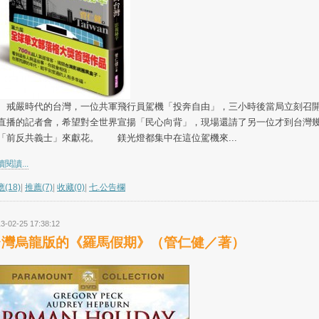
嚴時代的台灣，一位共軍飛行員駕機「投奔自由」，三小時後當局立刻召
直播的記者會，希望對全世界宣揚「民心向背」，現場還請了另一位才到台灣
「前反共義士」來獻花。 鎂光燈都集中在這位駕機來...
閱讀...
(18)
|
推薦(7)
|
收藏(0)
|
七.公告欄
3-02-25 17:38:12
台灣烏龍版的《羅馬假期》（管仁健／著）