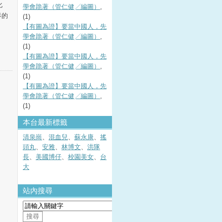
化
學會跪著（管仁健╱編圖）
,
界的
(1)
【有圖為證】要當中國人，先
學會跪著（管仁健╱編圖）
,
(1)
【有圖為證】要當中國人，先
學會跪著（管仁健╱編圖）
,
(1)
【有圖為證】要當中國人，先
學會跪著（管仁健╱編圖）
,
(1)
本台最新標籤
清泉崗
、
混血兒
、
蘇永康
、
搖
頭丸
、
安雅
、
林博文
、
洪隊
長
、
美國博仔
、
校園美女
、
台
大
站內搜尋