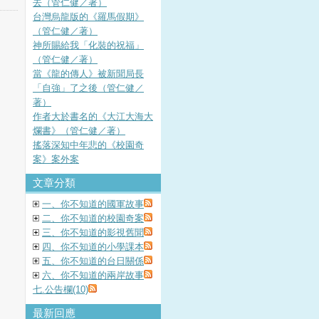
去（管仁健／著）
台灣烏龍版的《羅馬假期》
（管仁健／著）
神所賜給我「化裝的祝福」
（管仁健／著）
當《龍的傳人》被新聞局長
「自強」了之後（管仁健／
著）
作者大於書名的《大江大海大
爛書》（管仁健／著）
搖落深知中年悲的《校園奇
案》案外案
文章分類
一、你不知道的國軍故事
二、你不知道的校園奇案
三、你不知道的影視舊聞
四、你不知道的小學課本
五、你不知道的台日關係
六、你不知道的兩岸故事
七.公告欄(10)
最新回應