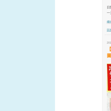
「
日
一
繼續
回應
201