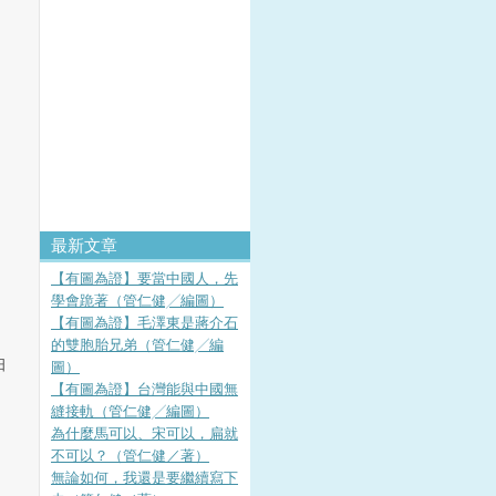
最新文章
【有圖為證】要當中國人，先
學會跪著（管仁健╱編圖）
【有圖為證】毛澤東是蔣介石
的雙胞胎兄弟（管仁健╱編
日
圖）
【有圖為證】台灣能與中國無
縫接軌（管仁健╱編圖）
為什麼馬可以、宋可以，扁就
不可以？（管仁健／著）
無論如何，我還是要繼續寫下