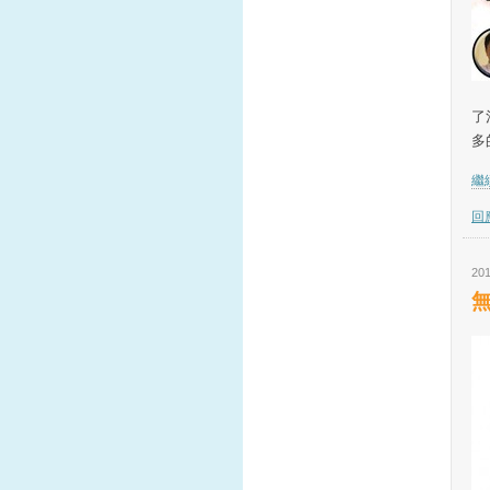
外
了
多
繼續
回應
201