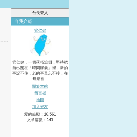
自我介紹
管仁健
管仁健，一個落拓潦倒，堅持把
自己關在「時間膠囊」裡，新的
事記不住，老的事又忘不掉，在
無奈裡...
關於本站
留言板
地圖
加入好友
愛的鼓勵：
16,561
文章篇數：
141