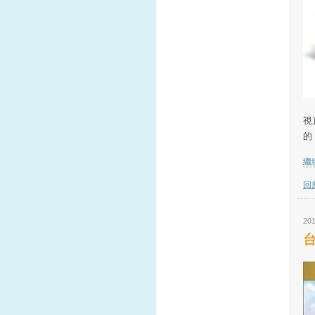
戒
視
的
繼續
回應
201