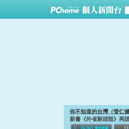
你不知道的台灣（管仁
新書《外省新頭殼》再
16,561
11
愛的鼓勵