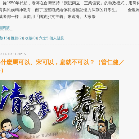
1950年代起，老蔣在台灣堅持「漢賊兩立，王業偏安」的執政模式，用黨
育與民族精神教育，餵了這些狼奶給像我這種記憶力深刻的好學生。 全世
裁者都一樣，喜歡用「國族沙文主義」來遮掩。大家餵...
閱讀...
(15)
|
推薦(2)
|
收藏(0)
|
六之5.個人淺見
3-06-03 11:30:15
為什麼馬可以、宋可以，扁就不可以？（管仁健／
著）