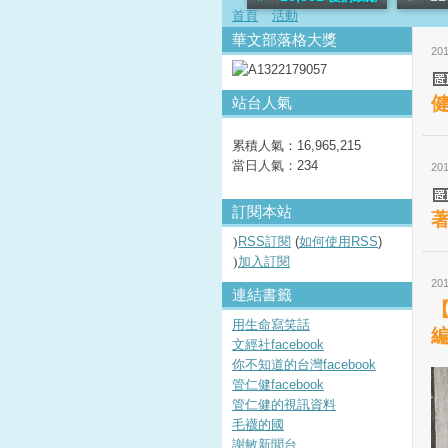
首頁
活動
華文部落格大獎
201
站台人氣
累積人氣：
16,965,215
當日人氣：
234
201
訂閱本站
RSS訂閱
(
如何使用RSS
)
加入訂閱
201
連結書籤
用生命寫笑話
文經社facebook
你不知道的台灣facebook
管仁健facebook
管仁健的視訊資料
毛襪的國
謝敏新聞台