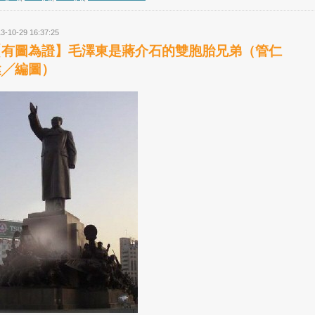
3-10-29 16:37:25
【有圖為證】毛澤東是蔣介石的雙胞胎兄弟（管仁
健╱編圖）