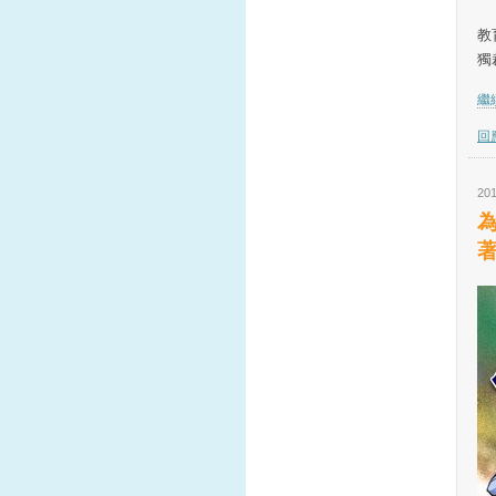
從
教
獨
繼續
回應
201