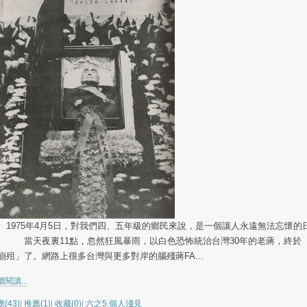
975年4月5日，對我們四、五年級的鄉民來說，是一個讓人永遠無法忘懷的
。 當天夜裏11點，忽然狂風暴雨，以白色恐怖統治台灣30年的老蔣，終於
崩殂」了。網路上很多台灣與更多對岸的腦殘蔣FA...
閱讀...
(43)
|
推薦(1)
|
收藏(0)
|
六之5.個人淺見