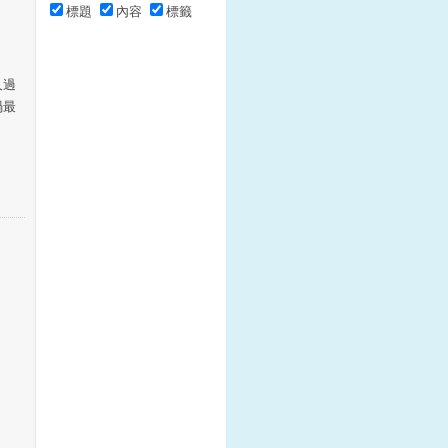
標題
內容
標籤
人過
禍最