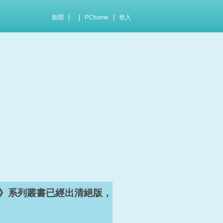
|
|
|
新聞
PChome
登入
》系列叢書已經出清絕版，