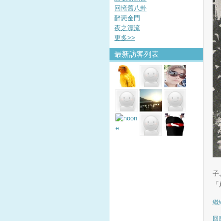
回憶舊八卦
醉戀金門
夜之漂流
更多
>>
最新訪客列表
1
子
「
繼續
回應