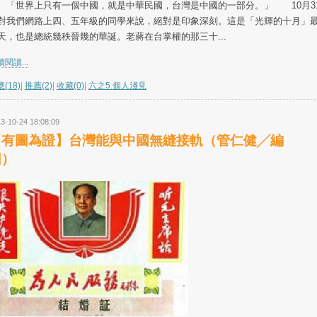
世界上只有一個中國，就是中華民國，台灣是中國的一部分。」 10月3
對我們網路上四、五年級的同學來說，絕對是印象深刻。這是「光輝的十月」
天，也是總統幾秩晉幾的華誕。老蔣在台掌權的那三十...
閱讀...
(18)
|
推薦(2)
|
收藏(0)
|
六之5.個人淺見
3-10-24 18:08:09
【有圖為證】台灣能與中國無縫接軌（管仁健╱編
圖）