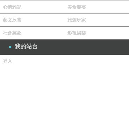
心情雜記
美食饗宴
藝文欣賞
旅遊玩家
社會萬象
影視娛樂
我的站台
登入