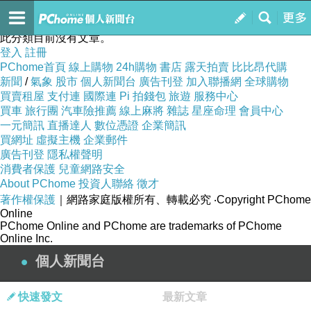
你不知道的台灣（管仁健／著）
訂閱
我的
此分類目前沒有文章。
登入
註冊
PChome首頁
線上購物
24h購物
書店
露天拍賣
比比昂代購
新聞
/
氣象
股市
個人新聞台
廣告刊登
加入聯播網
全球購物
買賣租屋
支付連
國際連
Pi 拍錢包
旅遊
服務中心
買車
旅行團
汽車險推薦
線上麻將
雜誌
星座命理
會員中心
一元簡訊
直播達人
數位憑證
企業簡訊
買網址
虛擬主機
企業郵件
廣告刊登
隱私權聲明
消費者保護
兒童網路安全
About PChome
投資人聯絡
徵才
著作權保護
｜網路家庭版權所有、轉載必究
‧Copyright PChome
Online
PChome Online and PChome are trademarks of PChome
Online Inc.
個人新聞台
快速發文
最新文章