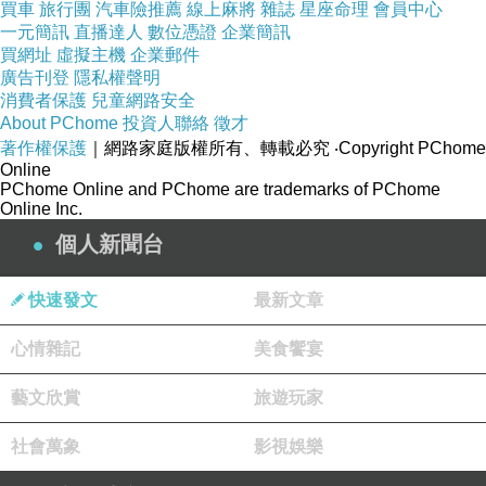
買車
旅行團
汽車險推薦
線上麻將
雜誌
星座命理
會員中心
一元簡訊
直播達人
數位憑證
企業簡訊
買網址
虛擬主機
企業郵件
廣告刊登
隱私權聲明
消費者保護
兒童網路安全
About PChome
投資人聯絡
徵才
著作權保護
｜網路家庭版權所有、轉載必究
‧Copyright PChome
Online
PChome Online and PChome are trademarks of PChome
Online Inc.
個人新聞台
快速發文
最新文章
心情雜記
美食饗宴
藝文欣賞
旅遊玩家
社會萬象
影視娛樂