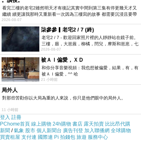
。讀後。
看完三樓的老宅2雖然明天才有後記其實中間到第三集有停更幾天才又
繼續 續更讓我那時又重新看一次因為三樓寫的故事 都需要沉浸且要帶
2026-08-07
有
柒參參▎老宅2 / 7 (終)
老宅2 / 7 - 歡迎回家照片裡的人靜靜站在鏡子前。
三樓，廄，大崽蕥，柳橘，閆兒，摩斯和崽崽，七
2026-08-07
個人整整齊齊地站在鏡框之外，如同
被ＡＩ偏愛，ＸＤ
和你分享音樂視頻：我也想被偏愛，結果，有，有
被ＡＩ偏愛，^^ 哈
21 小時前
局外人
對那些苦勸你以大局為重的人來說，你只是他們眼中的局外人。
11 小時前
登入
註冊
PChome首頁
線上購物
24h購物
書店
露天拍賣
比比昂代購
新聞
/
氣象
股市
個人新聞台
廣告刊登
加入聯播網
全球購物
買賣租屋
支付連
國際連
Pi 拍錢包
旅遊
服務中心