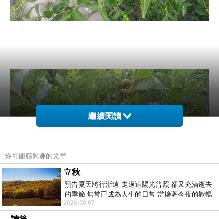
繼續閱讀
你可能感興趣的文章
立秋
預告夏天將行漸遠 走過這陽光普照 卻又充滿逝去
的季節 無常已成為人生的日常 當擁著今夜的歡暢
2026-08-07
舒心 轉眼驟成昨日 而明晨 太陽